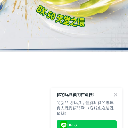
你的玩具顧問在這裡!
問新品 聊玩具，懂你所愛的專屬
真人玩具顧問🕵️ （客服也在這裡
唷🙌）
LINE我