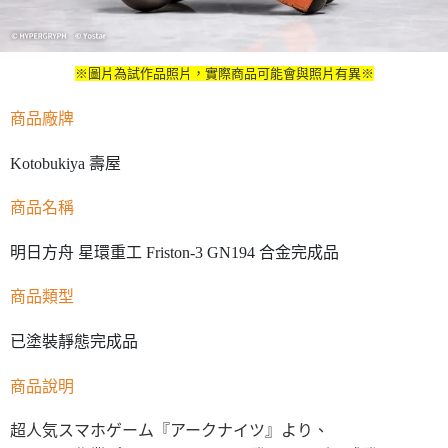
※圖片為試作品照片，實際商品可能會與照片有異※
商品廠牌
Kotobukiya 壽屋
商品名稱
明日方舟 星環重工 Friston-3 GN194 合金完成品
商品類型
已塗裝靜態完成品
商品說明
超人気スマホゲーム『アークナイツ』より、