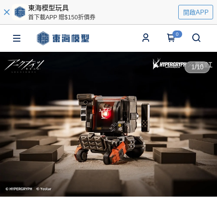
東海模型玩具
開啟APP
首下載APP 贈$150折價券
0
1
/
10