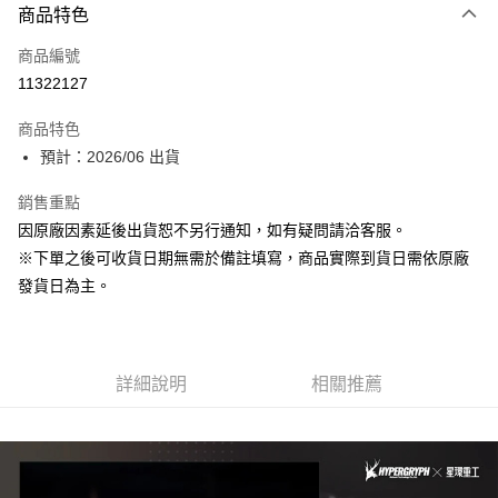
商品特色
信用卡一次付款
商品編號
超商取貨付款
11322127
Apple Pay
商品特色
大哥付你分期
預計：2026/06 出貨
相關說明
銷售重點
【大哥付你分期使用說明】
ATM付款
1.本服務由台灣大哥大提供，台灣大哥大用戶可立即使用無須另外申請。
因原廠因素延後出貨恕不另行通知，如有疑問請洽客服。
2.付款方式選擇「大哥付你分期」，訂單成立後會自動跳轉到大哥付的交易
※下單之後可收貨日期無需於備註填寫，商品實際到貨日需依原廠
流程，驗證手機門號後，選擇欲分期的期數、繳款截止日，確認付款後即完
運送方式
成交易。
發貨日為主。
3.實際核准額度、可分期數及費用金額請依後續交易確認頁面所載為準。
預購-全家取貨付款(舊)
4.訂單成立30分鐘內，如未前往確認交易或遇審核未通過，訂單將自動取
每筆NT$90，滿NT$3,000(含以上)免運費
消。如遇「轉專審核」未通過狀況，表示未達大哥付你分期系統評分，恕無
法說明評估內容。
預購-付款後全家取貨(舊)
詳細說明
相關推薦
【繳款方式說明】
1.分期款項不併入電信帳單，「大哥付你分期」於每月結算日後寄送繳費提
每筆NT$90，滿NT$3,000(含以上)免運費
醒簡訊。
2.透過簡訊連結打開帳單後，可選擇「超商條碼／台灣大直營門市／銀行轉
預購-7-11取貨付款(舊)
帳／街口支付／iPASS MONEY」等通路繳費。
每筆NT$90，滿NT$3,000(含以上)免運費