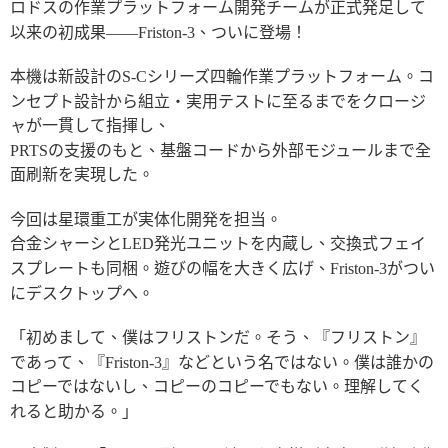
ロドスの作業プラットフォーム開発チームが正式発足して
以来の初成果――Friston-3、ついに登場！
本機は新設計のS-Cシリーズ四輪作業プラットフォーム。コ
ンセプト設計から組立・実用テストに至るまでをクロージ
ャが一貫して指揮し、
PRTSの支援のもと、基盤コードから外部モジュールまで全
面刷新を実現した。
今回は星環重工が実体化開発を担当。
合金シャーシとLED発光ユニットを内蔵し、交換式フェイ
スプレートも同梱。遊びの幅を大きく広げ、Friston-3がつい
にデスクトップへ。
「初めまして、僕はフリストンだ。そう、『フリストン』
であって、『Friston-3』などという名ではない。僕は誰かの
コピーではないし、コピーのコピーでもない。理解してく
れると助かる。」