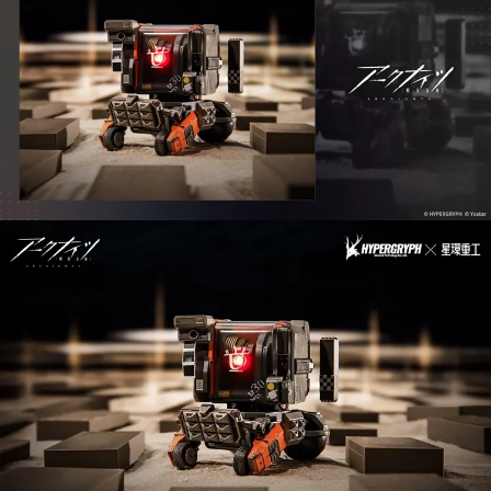
【注意事項】
預購-付款後7-11取貨(舊)
1.本服務係由「台灣大哥大股份有限公司」（以下簡稱本公司）所提供，讓
用戶於交易時，得透過本服務購買商品或服務，並由商店將買賣／分期付款
每筆NT$90，滿NT$3,000(含以上)免運費
買賣價金債權讓與本公司後，依約使用本公司帳單繳交帳款。
2.基於同意付款使用「大哥付你分期」之契約關係目的，商店將以您的個人
預購-宅配(舊)
資料（包含姓名、電話或地址）提供予台灣大哥大進項蒐集、處理及利用，
由本公司與您本人進行分期帳單所需資料之確認、核對及更正。
每筆NT$120，滿NT$3,000(含以上)免運費
3.完整用戶服務條款，請詳閱以下連結：
https://oppay.tw/userRule
預購-宅配(離島)(舊)
每筆NT$160，滿NT$3,000(含以上)免運費
東海門市自取，需自備購物袋取貨唷。
免運費