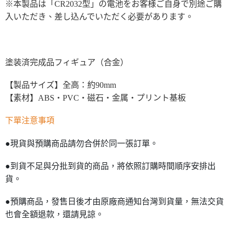
※本製品は「CR2032型」の電池をお客様ご自身で別途ご購
入いただき、差し込んでいただく必要があります。
塗装済完成品フィギュア（合金）
【製品サイズ】全高：約90mm
【素材】ABS・PVC・磁石・金属・プリント基板
下單注意事項
●現貨與預購商品請勿合併於同一張訂單。
●到貨不足與分批到貨的商品，將依照訂購時間順序安排出
貨。
●預購商品，發售日後才由原廠商通知台灣到貨量，無法交貨
也會全額退款，還請見諒。