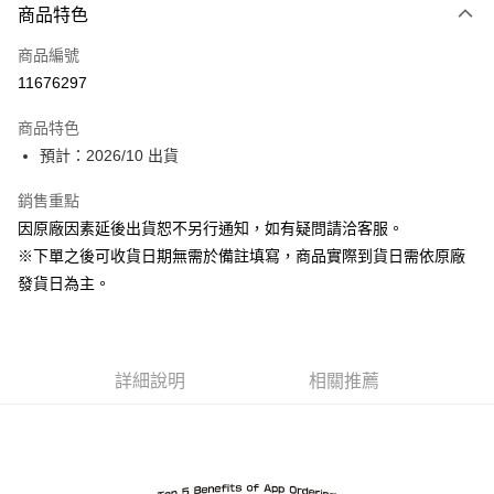
商品特色
信用卡一次付款
商品編號
Apple Pay
11676297
ATM付款
商品特色
預計：2026/10 出貨
運送方式
預購-宅配(舊)
銷售重點
因原廠因素延後出貨恕不另行通知，如有疑問請洽客服。
每筆NT$120，滿NT$3,000(含以上)免運費
※下單之後可收貨日期無需於備註填寫，商品實際到貨日需依原廠
預購-宅配(離島)(舊)
發貨日為主。
每筆NT$160，滿NT$3,000(含以上)免運費
東海門市自取，需自備購物袋取貨唷。
免運費
詳細說明
相關推薦