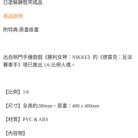
已塗裝靜態完成品
商品說明
附特典:原畫掛畫
出自熱門手機遊戲《勝利女神：NIKKE》的《德雷克：反派
賽車手》現已推出 1/6 比例人偶。
【比例】1/6
【尺寸】全高約280mm，原畫：400 x 400mm
【材質】PVC & ABS
【內容物】