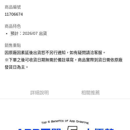
商品編號
超商取貨付款
11706674
Apple Pay
商品特色
ATM付款
預計：2026/07 出貨
銷售重點
運送方式
因原廠因素延後出貨恕不另行通知，如有疑問請洽客服。
預購-全家取貨付款(舊)
※下單之後可收貨日期無需於備註填寫，商品實際到貨日需依原廠
每筆NT$90，滿NT$3,000(含以上)免運費
發貨日為主。
預購-付款後全家取貨(舊)
每筆NT$90，滿NT$3,000(含以上)免運費
詳細說明
相關推薦
預購-7-11取貨付款(舊)
每筆NT$90，滿NT$3,000(含以上)免運費
預購-付款後7-11取貨(舊)
每筆NT$90，滿NT$3,000(含以上)免運費