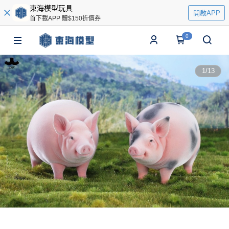
東海模型玩具
開啟APP
首下載APP 贈$150折價券
0
1
/
13