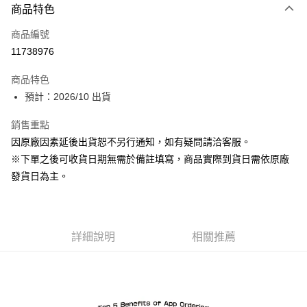
商品特色
信用卡一次付款
商品編號
超商取貨付款
11738976
Apple Pay
商品特色
ATM付款
預計：2026/10 出貨
銷售重點
運送方式
因原廠因素延後出貨恕不另行通知，如有疑問請洽客服。
預購-全家取貨付款(舊)
※下單之後可收貨日期無需於備註填寫，商品實際到貨日需依原廠
每筆NT$90，滿NT$3,000(含以上)免運費
發貨日為主。
預購-付款後全家取貨(舊)
每筆NT$90，滿NT$3,000(含以上)免運費
詳細說明
相關推薦
預購-7-11取貨付款(舊)
每筆NT$90，滿NT$3,000(含以上)免運費
預購-付款後7-11取貨(舊)
每筆NT$90，滿NT$3,000(含以上)免運費