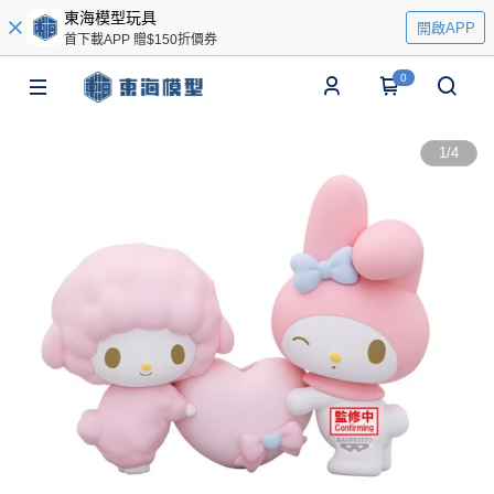
東海模型玩具
開啟APP
首下載APP 贈$150折價券
0
1
/
4