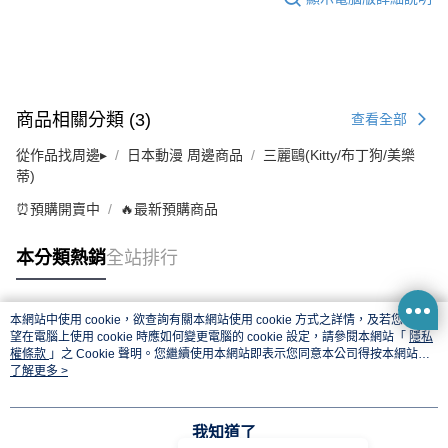
商品相關分類 (3)
查看全部
從作品找周邊▸
日本動漫 周邊商品
三麗鷗(Kitty/布丁狗/美樂
蒂)
⏰預購開賣中
🔥最新預購商品
本分類熱銷
全站排行
本網站中使用 cookie，欲查詢有關本網站使用 cookie 方式之詳情，及若您不希
熱門標籤
望在電腦上使用 cookie 時應如何變更電腦的 cookie 設定，請參閱本網站「
隱私
權條款
」之 Cookie 聲明。您繼續使用本網站即表示您同意本公司得按本網站使
用條款之 Cookie 聲明使用 cookie。
了解更多 >
我知道了