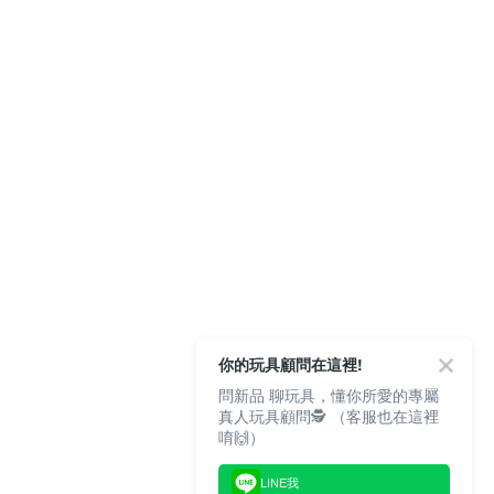
你的玩具顧問在這裡!
問新品 聊玩具，懂你所愛的專屬
真人玩具顧問🕵️ （客服也在這裡
唷🙌）
LINE我