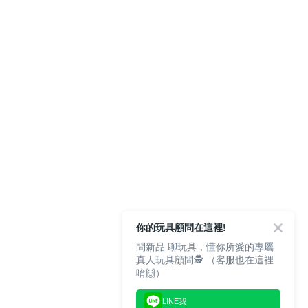
你的玩具顧問在這裡!
問新品 聊玩具，懂你所愛的專屬
真人玩具顧問🕵️ （客服也在這裡
唷🙌）
LINE我