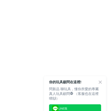
你的玩具顧問在這裡!
問新品 聊玩具，懂你所愛的專屬
真人玩具顧問🕵️ （客服也在這裡
唷🙌）
LINE我