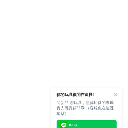
你的玩具顧問在這裡!
問新品 聊玩具，懂你所愛的專屬
真人玩具顧問🕵️ （客服也在這裡
唷🙌）
LINE我