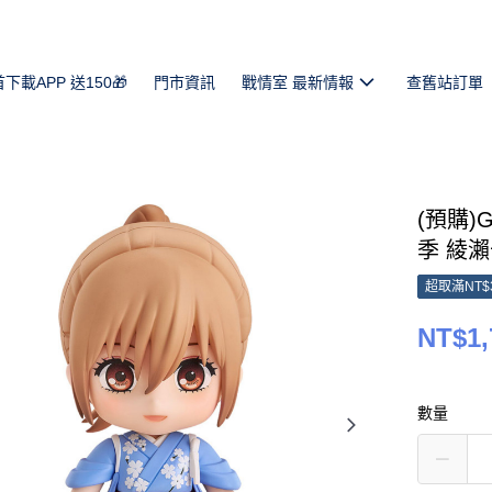
首下載APP 送150🎁
門市資訊
戰情室 最新情報
查舊站訂單
(預購)G
季 綾瀨千
超取滿NT$
NT$1,
數量