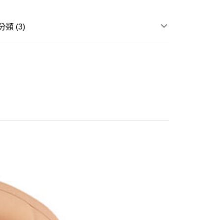
式選擇「大哥付你分期」，訂單成立後會自動跳轉到大哥付的交易
證手機門號後，選擇欲分期的期數、繳款截止日，確認付款後即
。
類 (3)
准額度、可分期數及費用金額請依後續交易確認頁面所載為準。
立30分鐘內，如未前往確認交易或遇審核未通過，訂單將自動取
取貨付款(舊)
ILE 好微笑▸
黏土人/黏土娃
「轉專審核」未通過狀況，表示未達大哥付你分期系統評分，恕
0，滿NT$3,000(含以上)免運費
評估內容。
賣中
🔥最新預購商品
式說明】
後全家取貨(舊)
項不併入電信帳單，「大哥付你分期」於每月結算日後寄送繳費提
品牌▸
好微笑 Good Smile
0，滿NT$3,000(含以上)免運費
訊連結打開帳單後，可選擇「超商條碼／台灣大直營門市／銀行轉
付／iPASS MONEY」等通路繳費。
1取貨付款(舊)
項】
0，滿NT$3,000(含以上)免運費
係由「台灣大哥大股份有限公司」（以下簡稱本公司）所提供，讓
易時，得透過本服務購買商品或服務，並由商店將買賣／分期付
7-11取貨(舊)
金債權讓與本公司後，依約使用本公司帳單繳交帳款。
0，滿NT$3,000(含以上)免運費
意付款使用「大哥付你分期」之契約關係目的，商店將以您的個人
含姓名、電話或地址）提供予台灣大哥大進項蒐集、處理及利
舊)
公司與您本人進行分期帳單所需資料之確認、核對及更正。
戶服務條款，請詳閱以下連結：
https://oppay.tw/userRule
20，滿NT$3,000(含以上)免運費
離島)(舊)
60，滿NT$3,000(含以上)免運費