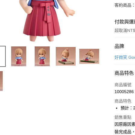
客約商品
付款與運
超取滿NT$
付款方式
品牌
信用卡一
好微笑 Goo
超商取貨
商品特色
Apple Pay
商品編號
Google Pa
10005286
商品特色
全盈+PAY
預計：2
大哥付你
銷售重點
相關說明
因原廠因
【大哥付
ATM付款
1.本服務
裝完成品