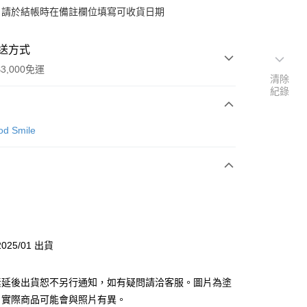
：請於結帳時在備註欄位填寫可收貨日期
送方式
3,000免運
清除
紀錄
次付款
d Smile
付款
y
025/01 出貨
分期
素延後出貨恕不另行通知，如有疑問請洽客服。圖片為塗
你分期使用說明】
由台灣大哥大提供，台灣大哥大用戶可立即使用無須另外申請。
，實際商品可能會與照片有異。