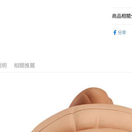
2.付款方
流程，驗
完成交易
運送方式
商品相關分
3.實際核
4.訂單成
預購-全家
GOOD SM
消。如遇
分享
每筆NT$9
無法說明
⏰預購開
【繳款方
預購-付款
1.分期款
找玩具模型
醒簡訊。
每筆NT$9
2.透過簡
帳／街口支
預購-7-1
說明
相關推薦
【注意事
每筆NT$9
1.本服務
用戶於交
預購-付款後
款買賣價
每筆NT$9
2.基於同
資料（包
預購-宅配(
用，由本
3.完整用
每筆NT$1
預購-宅配(
每筆NT$1