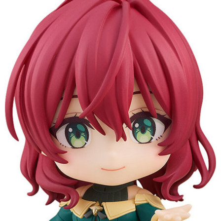
預購-付款後7-11取貨(舊)
1.本服務係由「台灣大哥大股份有限公司」（以下簡稱本公司）所提供，讓
用戶於交易時，得透過本服務購買商品或服務，並由商店將買賣／分期付款
每筆NT$90，滿NT$3,000(含以上)免運費
買賣價金債權讓與本公司後，依約使用本公司帳單繳交帳款。
2.基於同意付款使用「大哥付你分期」之契約關係目的，商店將以您的個人
預購-宅配(舊)
資料（包含姓名、電話或地址）提供予台灣大哥大進項蒐集、處理及利用，
由本公司與您本人進行分期帳單所需資料之確認、核對及更正。
每筆NT$120，滿NT$3,000(含以上)免運費
3.完整用戶服務條款，請詳閱以下連結：
https://oppay.tw/userRule
預購-宅配(離島)(舊)
每筆NT$160，滿NT$3,000(含以上)免運費
東海門市自取，需自備購物袋取貨唷。
免運費