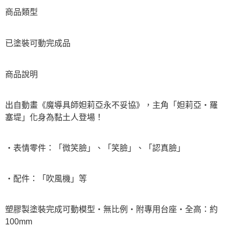
商品類型
已塗裝可動完成品
商品說明
出自動畫《魔導具師妲莉亞永不妥協》，主角「妲莉亞‧羅
塞堤」化身為黏土人登場！
・表情零件：「微笑臉」、「笑臉」、「認真臉」
・配件：「吹風機」等
塑膠製塗裝完成可動模型・無比例・附專用台座・全高：約
100mm