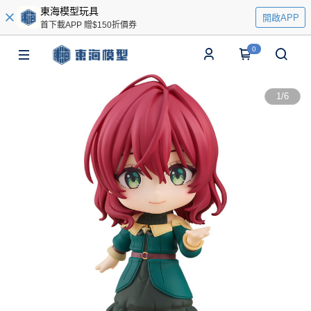
東海模型玩具
開啟APP
首下載APP 贈$150折價券
0
1
/
6