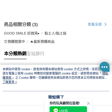
商品相關分類 (3)
查看全部
GOOD SMILE 好微笑▸
黏土人/黏土娃
⏰預購開賣中
🔥最新預購商品
本分類熱銷
全站排行
本網站中使用 cookie，欲查詢有關本網站使用 cookie 方式之詳情，及若您不希
熱門標籤
望在電腦上使用 cookie 時應如何變更電腦的 cookie 設定，請參閱本網站「
隱私
權條款
」之 Cookie 聲明。您繼續使用本網站即表示您同意本公司得按本網站使
用條款之 Cookie 聲明使用 cookie。
了解更多 >
我知道了
你的玩具顧問在這裡!
LINE我