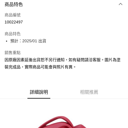
商品特色
Apple Pay
商品編號
Google Pay
10022497
全盈+PAY
商品特色
大哥付你分期
預計：2025/01 出貨
相關說明
【大哥付你分期使用說明】
銷售重點
ATM付款
1.本服務由台灣大哥大提供，台灣大哥大用戶可立即使用無須另外申請。
因原廠因素延後出貨恕不另行通知，如有疑問請洽客服。圖片為塗
2.付款方式選擇「大哥付你分期」，訂單成立後會自動跳轉到大哥付的交易
流程，驗證手機門號後，選擇欲分期的期數、繳款截止日，確認付款後即完
裝完成品，實際商品可能會與照片有異。
運送方式
成交易。
3.實際核准額度、可分期數及費用金額請依後續交易確認頁面所載為準。
預購-全家取貨付款(舊)
4.訂單成立30分鐘內，如未前往確認交易或遇審核未通過，訂單將自動取
每筆NT$90，滿NT$3,000(含以上)免運費
消。如遇「轉專審核」未通過狀況，表示未達大哥付你分期系統評分，恕無
法說明評估內容。
詳細說明
相關推薦
預購-付款後全家取貨(舊)
【繳款方式說明】
1.分期款項不併入電信帳單，「大哥付你分期」於每月結算日後寄送繳費提
每筆NT$90，滿NT$3,000(含以上)免運費
醒簡訊。
2.透過簡訊連結打開帳單後，可選擇「超商條碼／台灣大直營門市／銀行轉
預購-7-11取貨付款(舊)
帳／街口支付／iPASS MONEY」等通路繳費。
每筆NT$90，滿NT$3,000(含以上)免運費
【注意事項】