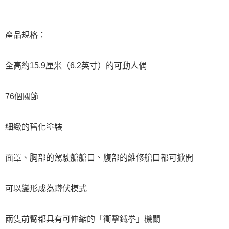
產品規格：
全高約15.9厘米（6.2英寸）的可動人偶
76個關節
細緻的舊化塗裝
面罩、胸部的駕駛艙艙口、腹部的維修艙口都可掀開
可以變形成為蹲伏模式
兩隻前臂都具有可伸縮的「衝擊鐵拳」機關