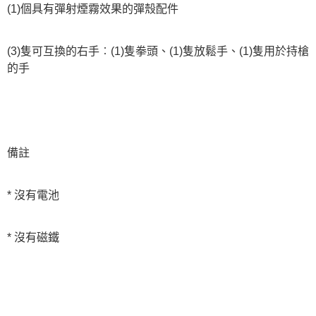
(1)個具有彈射煙霧效果的彈殼配件
(3)隻可互換的右手︰(1)隻拳頭、(1)隻放鬆手、(1)隻用於持槍
的手
備註
* 沒有電池
* 沒有磁鐵