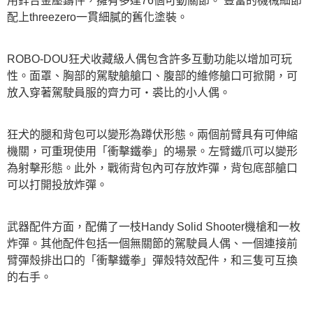
用鋅合金壓鑄件，擁有多達76個可動關節。 豐富的機械細節
配上threezero一貫細膩的舊化塗裝。
ROBO-DOU狂犬收藏級人偶包含許多互動功能以增加可玩
性。面罩、胸部的駕駛艙艙口、腹部的維修艙口可掀開，可
放入穿著駕駛員服的齊力可‧裘比的小人偶。
狂犬的腿和背包可以變形為蹲伏形態。兩個前臂具有可伸縮
機關，可重現使用「衝擊鐵拳」的場景。左臂鐵爪可以變形
為射擊形態。此外，戰術背包內可存放炸彈，背包底部艙口
可以打開投放炸彈。
武器配件方面，配備了一枝Handy Solid Shooter機槍和一枚
炸彈。其他配件包括一個無關節的駕駛員人偶、一個連接前
臂彈殼排出口的「衝擊鐵拳」彈殼特效配件，和三隻可互換
的右手。