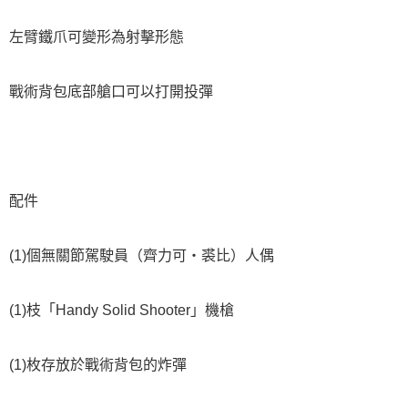
左臂鐵爪可變形為射擊形態
戰術背包底部艙口可以打開投彈
配件
(1)個無關節駕駛員（齊力可‧裘比）人偶
(1)枝「Handy Solid Shooter」機槍
(1)枚存放於戰術背包的炸彈