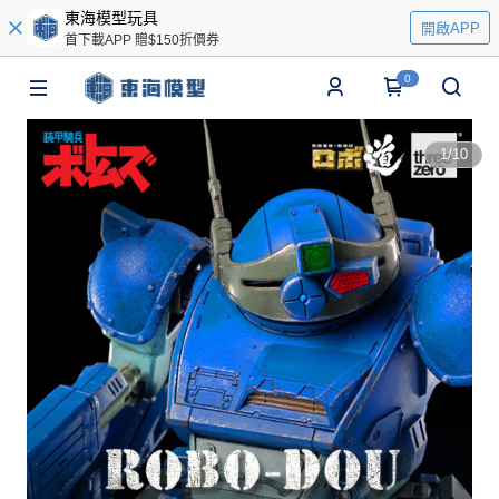
東海模型玩具
開啟APP
首下載APP 贈$150折價券
0
1
/
10