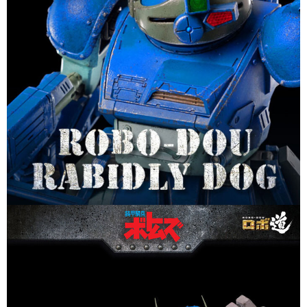
買賣價金債權讓與本公司後，依約使用本公司帳單繳交帳款。
2.基於同意付款使用「大哥付你分期」之契約關係目的，商店將以您的個人
資料（包含姓名、電話或地址）提供予台灣大哥大進項蒐集、處理及利用，
由本公司與您本人進行分期帳單所需資料之確認、核對及更正。
3.完整用戶服務條款，請詳閱以下連結：
https://oppay.tw/userRule