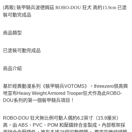
[再販] 裝甲騎兵波德姆茲 ROBO-DOU 狂犬 高約15.9cm 已塗
裝可動完成品
商品類型
已塗裝可動完成品
商品介紹
基於經典動漫系列《裝甲騎兵VOTOMS》，threezero很高興
地宣布Heavy Weight Armored Trooper狂犬作為此ROBO-
DOU系列的第一個裝甲騎兵項目！
ROBO-DOU 狂犬無比例可動人偶約6.2英寸（15.9厘米）
高，由 ABS、PVC、POM 和壓鑄鋅合金製成。內部框架採