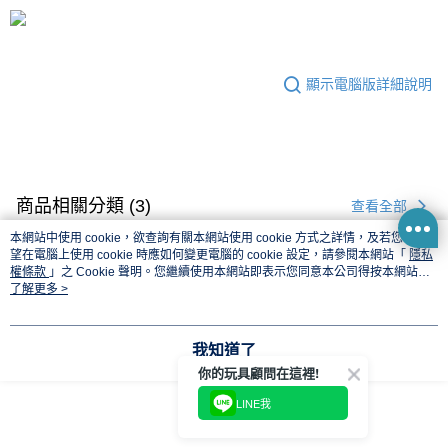
顯示電腦版詳細說明
商品相關分類 (3)
查看全部
本網站中使用 cookie，欲查詢有關本網站使用 cookie 方式之詳情，及若您不希
從作品找周邊▸
機甲/機器人系列 周邊商品
裝甲騎兵波德姆茲
望在電腦上使用 cookie 時應如何變更電腦的 cookie 設定，請參閱本網站「
隱私
權條款
」之 Cookie 聲明。您繼續使用本網站即表示您同意本公司得按本網站使
⏰預購開賣中
🔥最新預購商品
用條款之 Cookie 聲明使用 cookie。
了解更多 >
本分類熱銷
全站排行
我知道了
你的玩具顧問在這裡!
熱門標籤
LINE我