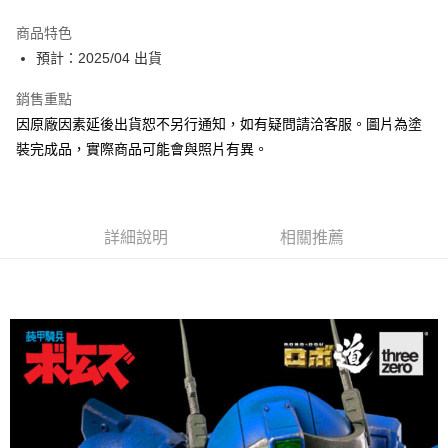
Google Pay
商品特色
全盈+PAY
預計：2025/04 出貨
大哥付你分期
銷售重點
相關說明
因原廠因素延後出貨恕不另行通知，如有疑問請洽客服。圖片為塗
【大哥付你分期使用說明】
裝完成品，實際商品可能會與照片有異。
ATM付款
1.本服務由台灣大哥大提供，台灣大哥大用戶可立即使用無須另外申請。
2.付款方式選擇「大哥付你分期」，訂單成立後會自動跳轉到大哥付的交易
流程，驗證手機門號後，選擇欲分期的期數、繳款截止日，確認付款後即完
運送方式
成交易。
3.實際核准額度、可分期數及費用金額請依後續交易確認頁面所載為準。
預購-宅配(舊)
詳細說明
相關推薦
4.訂單成立30分鐘內，如未前往確認交易或遇審核未通過，訂單將自動取
每筆NT$120，滿NT$3,000(含以上)免運費
消。如遇「轉專審核」未通過狀況，表示未達大哥付你分期系統評分，恕無
法說明評估內容。
預購-宅配(離島)(舊)
【繳款方式說明】
1.分期款項不併入電信帳單，「大哥付你分期」於每月結算日後寄送繳費提
每筆NT$160，滿NT$3,000(含以上)免運費
醒簡訊。
2.透過簡訊連結打開帳單後，可選擇「超商條碼／台灣大直營門市／銀行轉
東海門市自取，需自備購物袋取貨唷。
帳／街口支付／iPASS MONEY」等通路繳費。
免運費
【注意事項】
1.本服務係由「台灣大哥大股份有限公司」（以下簡稱本公司）所提供，讓
用戶於交易時，得透過本服務購買商品或服務，並由商店將買賣／分期付款