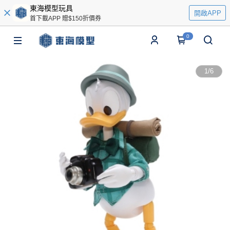
東海模型玩具
開啟APP
首下載APP 贈$150折價券
0
1
/
6