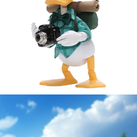
預購-付款後7-11取貨(舊)
1.本服務係由「台灣大哥大股份有限公司」（以下簡稱本公司）所提供，讓
用戶於交易時，得透過本服務購買商品或服務，並由商店將買賣／分期付款
每筆NT$90，滿NT$3,000(含以上)免運費
買賣價金債權讓與本公司後，依約使用本公司帳單繳交帳款。
2.基於同意付款使用「大哥付你分期」之契約關係目的，商店將以您的個人
預購-宅配(舊)
資料（包含姓名、電話或地址）提供予台灣大哥大進項蒐集、處理及利用，
由本公司與您本人進行分期帳單所需資料之確認、核對及更正。
每筆NT$120，滿NT$3,000(含以上)免運費
3.完整用戶服務條款，請詳閱以下連結：
https://oppay.tw/userRule
預購-宅配(離島)(舊)
每筆NT$160，滿NT$3,000(含以上)免運費
東海門市自取，需自備購物袋取貨唷。
免運費