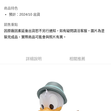
Apple Pay
商品特色
Google Pay
預計：2024/10 出貨
全盈+PAY
銷售重點
因原廠因素延後出貨恕不另行通知，如有疑問請洽客服。圖片為塗
大哥付你分期
裝完成品，實際商品可能會與照片有異。
相關說明
【大哥付你分期使用說明】
ATM付款
1.本服務由台灣大哥大提供，台灣大哥大用戶可立即使用無須另外申請。
2.付款方式選擇「大哥付你分期」，訂單成立後會自動跳轉到大哥付的交易
流程，驗證手機門號後，選擇欲分期的期數、繳款截止日，確認付款後即完
詳細說明
相關推薦
運送方式
成交易。
3.實際核准額度、可分期數及費用金額請依後續交易確認頁面所載為準。
預購-全家取貨付款(舊)
4.訂單成立30分鐘內，如未前往確認交易或遇審核未通過，訂單將自動取
每筆NT$90，滿NT$3,000(含以上)免運費
消。如遇「轉專審核」未通過狀況，表示未達大哥付你分期系統評分，恕無
法說明評估內容。
預購-付款後全家取貨(舊)
【繳款方式說明】
1.分期款項不併入電信帳單，「大哥付你分期」於每月結算日後寄送繳費提
每筆NT$90，滿NT$3,000(含以上)免運費
醒簡訊。
2.透過簡訊連結打開帳單後，可選擇「超商條碼／台灣大直營門市／銀行轉
預購-7-11取貨付款(舊)
帳／街口支付／iPASS MONEY」等通路繳費。
每筆NT$90，滿NT$3,000(含以上)免運費
【注意事項】