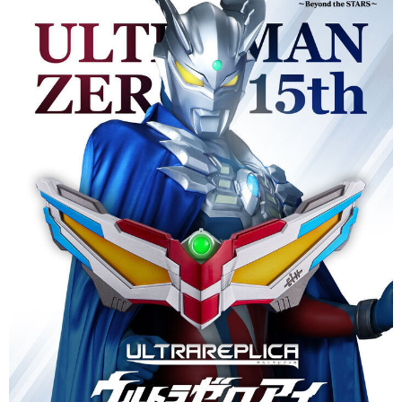
買賣價金債權讓與本公司後，依約使用本公司帳單繳交帳款。
2.基於同意付款使用「大哥付你分期」之契約關係目的，商店將以您的個人
資料（包含姓名、電話或地址）提供予台灣大哥大進項蒐集、處理及利用，
由本公司與您本人進行分期帳單所需資料之確認、核對及更正。
3.完整用戶服務條款，請詳閱以下連結：
https://oppay.tw/userRule