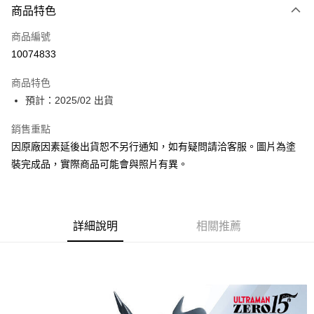
商品特色
Google Pay
商品編號
全盈+PAY
10074833
大哥付你分期
相關說明
商品特色
【大哥付你分期使用說明】
預計：2025/02 出貨
ATM付款
1.本服務由台灣大哥大提供，台灣大哥大用戶可立即使用無須另外申請。
2.付款方式選擇「大哥付你分期」，訂單成立後會自動跳轉到大哥付的交易
銷售重點
流程，驗證手機門號後，選擇欲分期的期數、繳款截止日，確認付款後即完
運送方式
因原廠因素延後出貨恕不另行通知，如有疑問請洽客服。圖片為塗
成交易。
3.實際核准額度、可分期數及費用金額請依後續交易確認頁面所載為準。
預購-宅配(舊)
裝完成品，實際商品可能會與照片有異。
4.訂單成立30分鐘內，如未前往確認交易或遇審核未通過，訂單將自動取
每筆NT$120，滿NT$3,000(含以上)免運費
消。如遇「轉專審核」未通過狀況，表示未達大哥付你分期系統評分，恕無
法說明評估內容。
預購-宅配(離島)(舊)
【繳款方式說明】
1.分期款項不併入電信帳單，「大哥付你分期」於每月結算日後寄送繳費提
詳細說明
相關推薦
每筆NT$160，滿NT$3,000(含以上)免運費
醒簡訊。
2.透過簡訊連結打開帳單後，可選擇「超商條碼／台灣大直營門市／銀行轉
東海門市自取，需自備購物袋取貨唷。
帳／街口支付／iPASS MONEY」等通路繳費。
免運費
【注意事項】
1.本服務係由「台灣大哥大股份有限公司」（以下簡稱本公司）所提供，讓
用戶於交易時，得透過本服務購買商品或服務，並由商店將買賣／分期付款