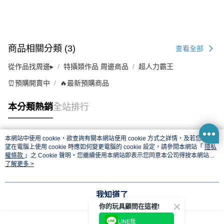
商品相關分類 (3)
查看全部
從作品找周邊▸
特攝類作品 周邊商品
超人力霸王
⏰預購開賣中
🔥最新預購商品
本分類熱銷
全站排行
本網站中使用 cookie，欲查詢有關本網站使用 cookie 方式之詳情，及若您不希
熱門標籤
望在電腦上使用 cookie 時應如何變更電腦的 cookie 設定，請參閱本網站「
隱私
權條款
」之 Cookie 聲明。您繼續使用本網站即表示您同意本公司得按本網站使
用條款之 Cookie 聲明使用 cookie。
了解更多 >
我知道了
你的玩具顧問在這裡!
LINE我