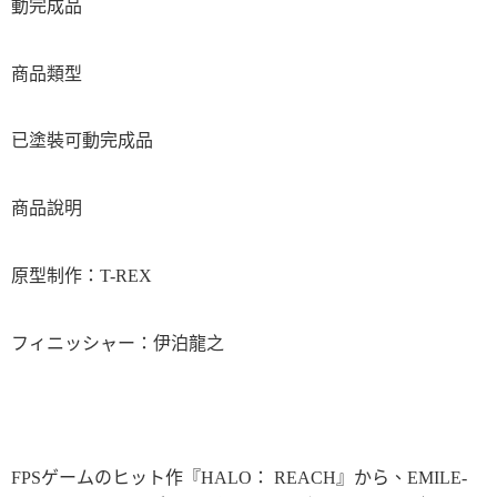
動完成品
商品類型
已塗裝可動完成品
商品說明
原型制作：T-REX
フィニッシャー：伊泊龍之
FPSゲームのヒット作『HALO： REACH』から、EMILE-