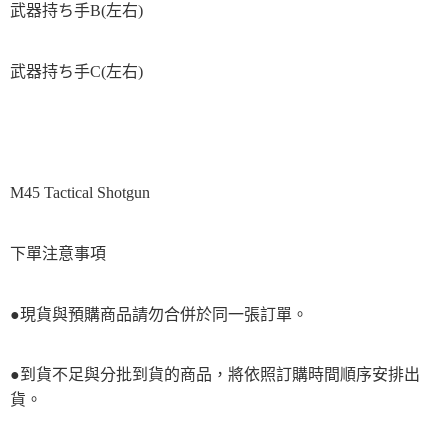
武器持ち手B(左右)
武器持ち手C(左右)
M45 Tactical Shotgun
下單注意事項
●現貨與預購商品請勿合併於同一張訂單。
●到貨不足與分批到貨的商品，將依照訂購時間順序安排出
貨。