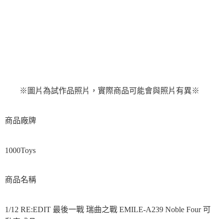
1.本服務係由「台灣大哥大股份有限公司」（以下簡稱本公司）所提供，讓
用戶於交易時，得透過本服務購買商品或服務，並由商店將買賣／分期付款
買賣價金債權讓與本公司後，依約使用本公司帳單繳交帳款。
2.基於同意付款使用「大哥付你分期」之契約關係目的，商店將以您的個人
資料（包含姓名、電話或地址）提供予台灣大哥大進項蒐集、處理及利用，
由本公司與您本人進行分期帳單所需資料之確認、核對及更正。
3.完整用戶服務條款，請詳閱以下連結：
https://oppay.tw/userRule
※圖片為試作品照片，實際商品可能會與照片有異※
商品廠牌
1000Toys
商品名稱
1/12 RE:EDIT 最後一戰 瑞曲之戰 EMILE-A239 Noble Four 可