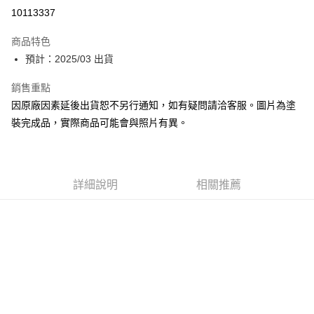
Apple Pay
10113337
Google Pay
商品特色
全盈+PAY
預計：2025/03 出貨
大哥付你分期
銷售重點
相關說明
因原廠因素延後出貨恕不另行通知，如有疑問請洽客服。圖片為塗
【大哥付你分期使用說明】
裝完成品，實際商品可能會與照片有異。
ATM付款
1.本服務由台灣大哥大提供，台灣大哥大用戶可立即使用無須另外申請。
2.付款方式選擇「大哥付你分期」，訂單成立後會自動跳轉到大哥付的交易
流程，驗證手機門號後，選擇欲分期的期數、繳款截止日，確認付款後即完
運送方式
成交易。
3.實際核准額度、可分期數及費用金額請依後續交易確認頁面所載為準。
預購-宅配(舊)
詳細說明
相關推薦
4.訂單成立30分鐘內，如未前往確認交易或遇審核未通過，訂單將自動取
每筆NT$120，滿NT$3,000(含以上)免運費
消。如遇「轉專審核」未通過狀況，表示未達大哥付你分期系統評分，恕無
法說明評估內容。
預購-宅配(離島)(舊)
【繳款方式說明】
1.分期款項不併入電信帳單，「大哥付你分期」於每月結算日後寄送繳費提
每筆NT$160，滿NT$3,000(含以上)免運費
醒簡訊。
2.透過簡訊連結打開帳單後，可選擇「超商條碼／台灣大直營門市／銀行轉
東海門市自取，需自備購物袋取貨唷。
帳／街口支付／iPASS MONEY」等通路繳費。
免運費
【注意事項】