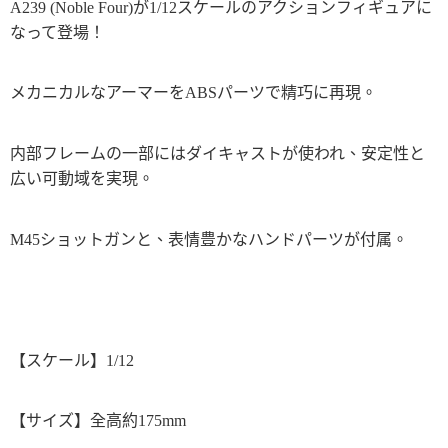
A239 (Noble Four)が1/12スケールのアクションフィギュアに
なって登場！
メカニカルなアーマーをABSパーツで精巧に再現。
内部フレームの一部にはダイキャストが使われ、安定性と
広い可動域を実現。
M45ショットガンと、表情豊かなハンドパーツが付属。
【スケール】1/12
【サイズ】全高約175mm