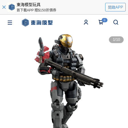
東海模型玩具
開啟APP
首下載APP 贈$150折價券
0
1
/
10