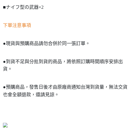
■ナイフ型の武器×2
下單注意事項
●現貨與預購商品請勿合併於同一張訂單。
●到貨不足與分批到貨的商品，將依照訂購時間順序安排出
貨。
●預購商品，發售日後才由原廠商通知台灣到貨量，無法交貨
也會全額退款，還請見諒。