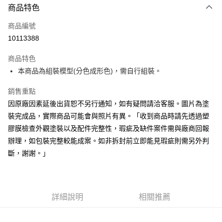
商品特色
Apple Pay
商品編號
Google Pay
10113388
全盈+PAY
商品特色
大哥付你分期
本商品為組裝模型(分色成形色)，需自行組裝。
相關說明
【大哥付你分期使用說明】
銷售重點
ATM付款
1.本服務由台灣大哥大提供，台灣大哥大用戶可立即使用無須另外申請。
因原廠因素延後出貨恕不另行通知，如有疑問請洽客服。圖片為塗
2.付款方式選擇「大哥付你分期」，訂單成立後會自動跳轉到大哥付的交易
流程，驗證手機門號後，選擇欲分期的期數、繳款截止日，確認付款後即完
裝完成品，實際商品可能會與照片有異。「收到商品時請先透過塑
運送方式
成交易。
膠膜檢查外觀塗裝以及配件完整性，瑕疵及缺件案件需與廠商回報
3.實際核准額度、可分期數及費用金額請依後續交易確認頁面所載為準。
現貨-全家取貨付款
4.訂單成立30分鐘內，如未前往確認交易或遇審核未通過，訂單將自動取
辦理，如包裝完整較能成案。如非拆封前立即能見瑕疵則需另外判
每筆NT$90，滿NT$3,000(含以上)免運費
消。如遇「轉專審核」未通過狀況，表示未達大哥付你分期系統評分，恕無
斷，謝謝。」
法說明評估內容。
現貨-付款後全家取貨
【繳款方式說明】
1.分期款項不併入電信帳單，「大哥付你分期」於每月結算日後寄送繳費提
每筆NT$90，滿NT$3,000(含以上)免運費
醒簡訊。
2.透過簡訊連結打開帳單後，可選擇「超商條碼／台灣大直營門市／銀行轉
詳細說明
相關推薦
現貨-7-11取貨付款
帳／街口支付／iPASS MONEY」等通路繳費。
每筆NT$90，滿NT$3,000(含以上)免運費
【注意事項】