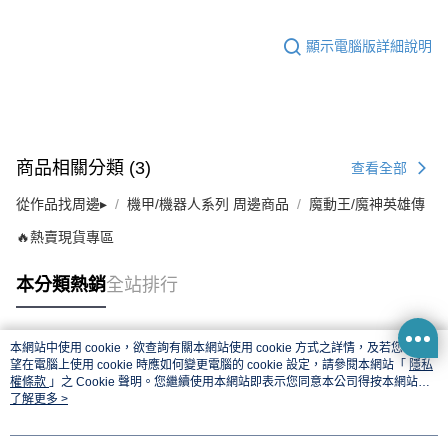
顯示電腦版詳細說明
商品相關分類 (3)
查看全部
從作品找周邊▸
機甲/機器人系列 周邊商品
魔動王/魔神英雄傳
🔥熱賣現貨專區
本分類熱銷
全站排行
本網站中使用 cookie，欲查詢有關本網站使用 cookie 方式之詳情，及若您不希
熱門標籤
望在電腦上使用 cookie 時應如何變更電腦的 cookie 設定，請參閱本網站「
隱私
權條款
」之 Cookie 聲明。您繼續使用本網站即表示您同意本公司得按本網站使
用條款之 Cookie 聲明使用 cookie。
了解更多 >