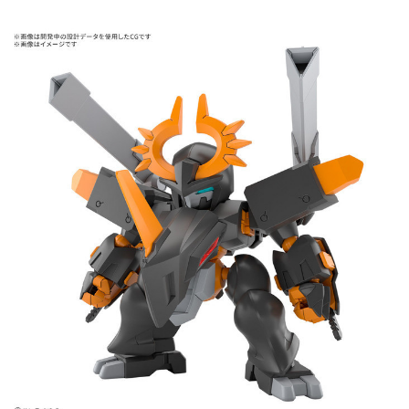
現貨-付款後7-11取貨
1.本服務係由「台灣大哥大股份有限公司」（以下簡稱本公司）所提供，讓
用戶於交易時，得透過本服務購買商品或服務，並由商店將買賣／分期付款
每筆NT$90，滿NT$3,000(含以上)免運費
買賣價金債權讓與本公司後，依約使用本公司帳單繳交帳款。
2.基於同意付款使用「大哥付你分期」之契約關係目的，商店將以您的個人
現貨-宅配
資料（包含姓名、電話或地址）提供予台灣大哥大進項蒐集、處理及利用，
由本公司與您本人進行分期帳單所需資料之確認、核對及更正。
每筆NT$120，滿NT$3,000(含以上)免運費
3.完整用戶服務條款，請詳閱以下連結：
https://oppay.tw/userRule
現貨-宅配(離島)
每筆NT$160，滿NT$3,000(含以上)免運費
東海門市自取，需自備購物袋取貨唷。
免運費