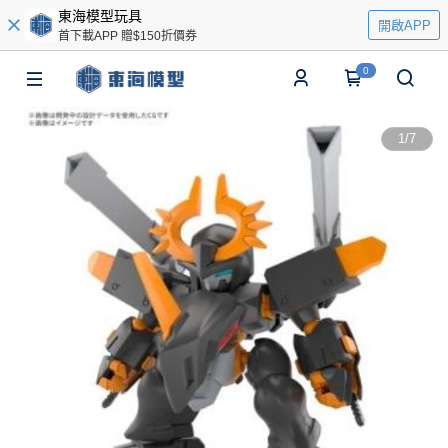
東海模型玩具
開啟APP
首下載APP 贈$150折價券
0
1
/
7