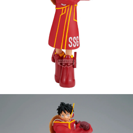
每筆NT$90，滿NT$3,000(含以上)免運費
【注意事項】
預購-付款後7-11取貨(舊)
1.本服務係由「台灣大哥大股份有限公司」（以下簡稱本公司）所提供，讓
用戶於交易時，得透過本服務購買商品或服務，並由商店將買賣／分期付款
每筆NT$90，滿NT$3,000(含以上)免運費
買賣價金債權讓與本公司後，依約使用本公司帳單繳交帳款。
2.基於同意付款使用「大哥付你分期」之契約關係目的，商店將以您的個人
預購-宅配(舊)
資料（包含姓名、電話或地址）提供予台灣大哥大進項蒐集、處理及利用，
由本公司與您本人進行分期帳單所需資料之確認、核對及更正。
每筆NT$120，滿NT$3,000(含以上)免運費
3.完整用戶服務條款，請詳閱以下連結：
https://oppay.tw/userRule
預購-宅配(離島)(舊)
每筆NT$160，滿NT$3,000(含以上)免運費
東海門市自取，需自備購物袋取貨唷。
免運費