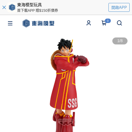
東海模型玩具
開啟APP
首下載APP 贈$150折價券
0
1
/
8