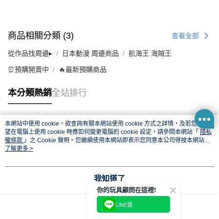
商品相關分類 (3)
查看全部
從作品找周邊▸
日本動漫 周邊商品
航海王 海賊王
⏰預購開賣中
🔥最新預購商品
本分類熱銷
全站排行
本網站中使用 cookie，欲查詢有關本網站使用 cookie 方式之詳情，及若您不希
熱門標籤
望在電腦上使用 cookie 時應如何變更電腦的 cookie 設定，請參閱本網站「
隱私
權條款
」之 Cookie 聲明。您繼續使用本網站即表示您同意本公司得按本網站使
用條款之 Cookie 聲明使用 cookie。
了解更多 >
我知道了
你的玩具顧問在這裡!
LINE我