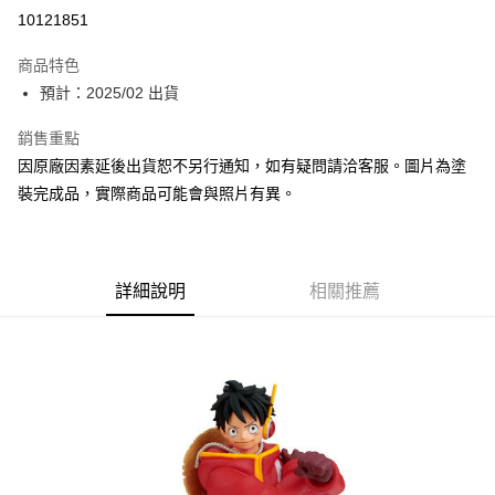
超商取貨付款
10121851
Apple Pay
商品特色
Google Pay
預計：2025/02 出貨
全盈+PAY
銷售重點
因原廠因素延後出貨恕不另行通知，如有疑問請洽客服。圖片為塗
大哥付你分期
裝完成品，實際商品可能會與照片有異。
相關說明
【大哥付你分期使用說明】
ATM付款
1.本服務由台灣大哥大提供，台灣大哥大用戶可立即使用無須另外申請。
2.付款方式選擇「大哥付你分期」，訂單成立後會自動跳轉到大哥付的交易
流程，驗證手機門號後，選擇欲分期的期數、繳款截止日，確認付款後即完
詳細說明
相關推薦
運送方式
成交易。
3.實際核准額度、可分期數及費用金額請依後續交易確認頁面所載為準。
預購-全家取貨付款(舊)
4.訂單成立30分鐘內，如未前往確認交易或遇審核未通過，訂單將自動取
每筆NT$90，滿NT$3,000(含以上)免運費
消。如遇「轉專審核」未通過狀況，表示未達大哥付你分期系統評分，恕無
法說明評估內容。
預購-付款後全家取貨(舊)
【繳款方式說明】
1.分期款項不併入電信帳單，「大哥付你分期」於每月結算日後寄送繳費提
每筆NT$90，滿NT$3,000(含以上)免運費
醒簡訊。
2.透過簡訊連結打開帳單後，可選擇「超商條碼／台灣大直營門市／銀行轉
預購-7-11取貨付款(舊)
帳／街口支付／iPASS MONEY」等通路繳費。