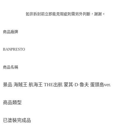
如非拆封前立即能見瑕疵則需另外判斷，謝謝。
商品廠牌
BANPRESTO
商品名稱
景品 海賊王 航海王 THE出航 蒙其·D·魯夫 蛋頭島ver.
商品類型
已塗裝完成品