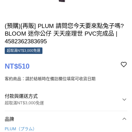
(預購)[再販] PLUM 請問您今天要來點兔子嗎?
BLOOM 迷你公仔 天天座理世 PVC完成品 |
4582362383695
超取滿NT$3,000免運
NT$510
客約商品：請於結帳時在備註欄位填寫可收貨日期
付款與運送方式
超取滿NT$3,000免運
付款方式
品牌
信用卡一次付款
PLUM（プラム）