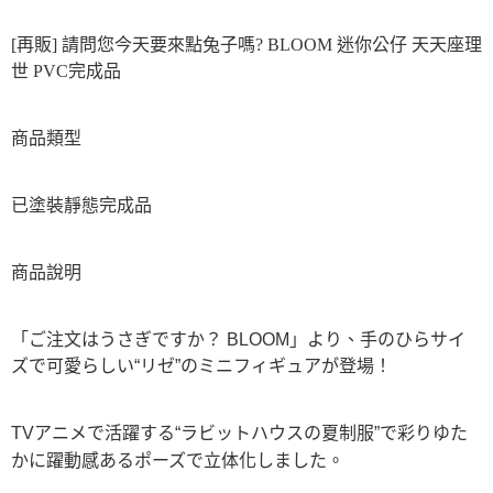
[再販] 請問您今天要來點兔子嗎? BLOOM 迷你公仔 天天座理
世 PVC完成品
商品類型
已
塗裝靜態完成品
商品說明
「ご注文はうさぎですか？ BLOOM」より、手のひらサイ
ズで可愛らしい“リゼ”のミニフィギュアが登場！
TVアニメで活躍する“ラビットハウスの夏制服”で彩りゆた
かに躍動感あるポーズで立体化しました。