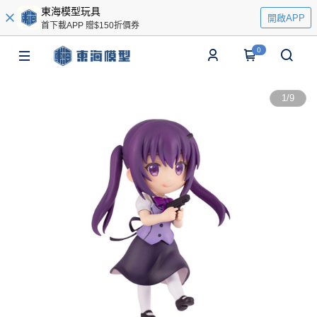
東海模型玩具
開啟APP
首下載APP 贈$150折價券
0
1
/
9