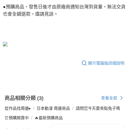
●預購商品，發售日後才由原廠商通知台灣到貨量，無法交貨
也會全額退款，還請見諒。
顯示電腦版詳細說明
商品相關分類 (3)
查看全部
從作品找周邊▸
日本動漫 周邊商品
請問您今天要來點兔子嗎
⏰預購開賣中
🔥最新預購商品