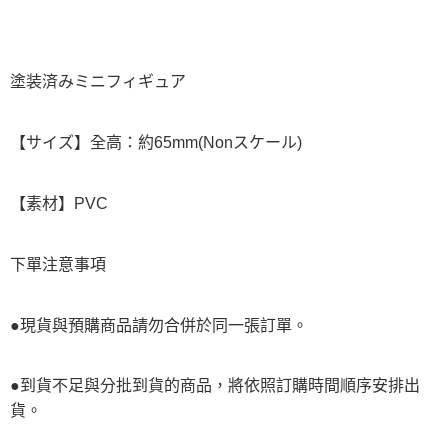
塗装済みミニフィギュア
【サイズ】全高：約65mm(Nonスケール)
【素材】PVC
下單注意事項
●現貨與預購商品請勿合併於同一張訂單。
●到貨不足與分批到貨的商品，將依照訂購時間順序安排出
貨。