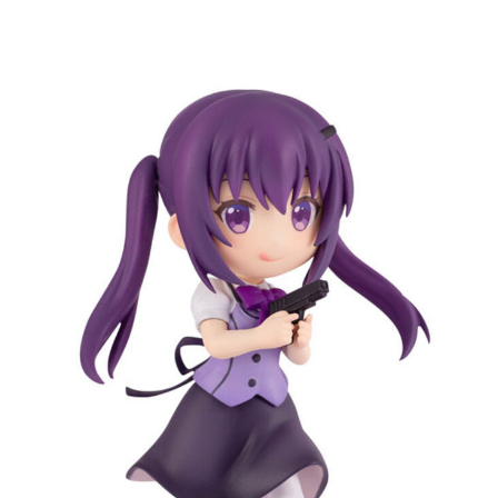
每筆NT$90，滿NT$3,000(含以上)免運費
【注意事項】
預購-付款後7-11取貨(舊)
1.本服務係由「台灣大哥大股份有限公司」（以下簡稱本公司）所提供，讓
用戶於交易時，得透過本服務購買商品或服務，並由商店將買賣／分期付款
每筆NT$90，滿NT$3,000(含以上)免運費
買賣價金債權讓與本公司後，依約使用本公司帳單繳交帳款。
2.基於同意付款使用「大哥付你分期」之契約關係目的，商店將以您的個人
預購-宅配(舊)
資料（包含姓名、電話或地址）提供予台灣大哥大進項蒐集、處理及利用，
由本公司與您本人進行分期帳單所需資料之確認、核對及更正。
每筆NT$120，滿NT$3,000(含以上)免運費
3.完整用戶服務條款，請詳閱以下連結：
https://oppay.tw/userRule
預購-宅配(離島)(舊)
每筆NT$160，滿NT$3,000(含以上)免運費
東海門市自取，需自備購物袋取貨唷。
免運費