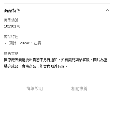
超商取貨付款
商品特色
Apple Pay
商品編號
Google Pay
10130178
全盈+PAY
商品特色
大哥付你分期
預計：2024/11 出貨
相關說明
【大哥付你分期使用說明】
銷售重點
ATM付款
1.本服務由台灣大哥大提供，台灣大哥大用戶可立即使用無須另外申請。
因原廠因素延後出貨恕不另行通知，如有疑問請洽客服。圖片為塗
2.付款方式選擇「大哥付你分期」，訂單成立後會自動跳轉到大哥付的交易
流程，驗證手機門號後，選擇欲分期的期數、繳款截止日，確認付款後即完
裝完成品，實際商品可能會與照片有異。
運送方式
成交易。
3.實際核准額度、可分期數及費用金額請依後續交易確認頁面所載為準。
預購-全家取貨付款(舊)
4.訂單成立30分鐘內，如未前往確認交易或遇審核未通過，訂單將自動取
每筆NT$90，滿NT$3,000(含以上)免運費
消。如遇「轉專審核」未通過狀況，表示未達大哥付你分期系統評分，恕無
法說明評估內容。
詳細說明
相關推薦
預購-付款後全家取貨(舊)
【繳款方式說明】
1.分期款項不併入電信帳單，「大哥付你分期」於每月結算日後寄送繳費提
每筆NT$90，滿NT$3,000(含以上)免運費
醒簡訊。
2.透過簡訊連結打開帳單後，可選擇「超商條碼／台灣大直營門市／銀行轉
預購-7-11取貨付款(舊)
帳／街口支付／iPASS MONEY」等通路繳費。