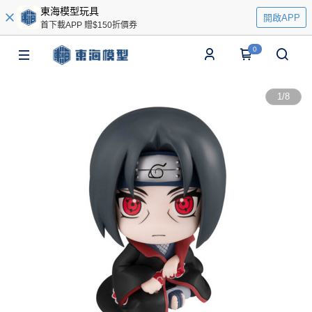
東海模型玩具
開啟APP
首下載APP 贈$150折價券
0
1
/
8