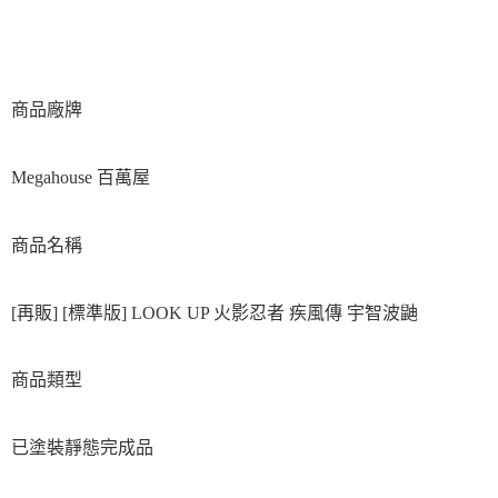
商品廠牌
Megahouse 百萬屋
商品名稱
[再販] [標準版] LOOK UP 火影忍者 疾風傳 宇智波鼬
商品類型
已塗裝靜態完成品