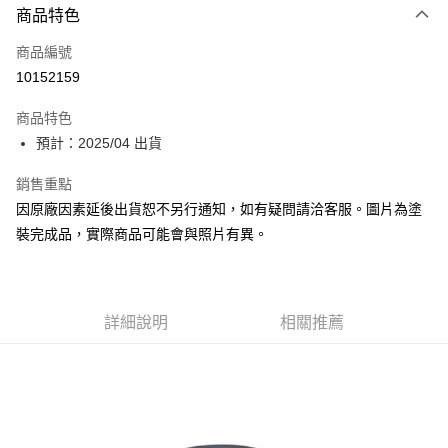
商品特色
Apple Pay
商品編號
Google Pay
10152159
全盈+PAY
商品特色
大哥付你分期
預計：2025/04 出貨
相關說明
【大哥付你分期使用說明】
銷售重點
ATM付款
1.本服務由台灣大哥大提供，台灣大哥大用戶可立即使用無須另外申請。
因原廠因素延後出貨恕不另行通知，如有疑問請洽客服。圖片為塗
2.付款方式選擇「大哥付你分期」，訂單成立後會自動跳轉到大哥付的交易
流程，驗證手機門號後，選擇欲分期的期數、繳款截止日，確認付款後即完
裝完成品，實際商品可能會與照片有異。
運送方式
成交易。
3.實際核准額度、可分期數及費用金額請依後續交易確認頁面所載為準。
預購-全家取貨付款(舊)
4.訂單成立30分鐘內，如未前往確認交易或遇審核未通過，訂單將自動取
每筆NT$90，滿NT$3,000(含以上)免運費
消。如遇「轉專審核」未通過狀況，表示未達大哥付你分期系統評分，恕無
法說明評估內容。
詳細說明
相關推薦
預購-付款後全家取貨(舊)
【繳款方式說明】
1.分期款項不併入電信帳單，「大哥付你分期」於每月結算日後寄送繳費提
每筆NT$90，滿NT$3,000(含以上)免運費
醒簡訊。
2.透過簡訊連結打開帳單後，可選擇「超商條碼／台灣大直營門市／銀行轉
預購-7-11取貨付款(舊)
帳／街口支付／iPASS MONEY」等通路繳費。
每筆NT$90，滿NT$3,000(含以上)免運費
【注意事項】