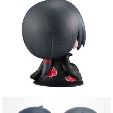
預購-付款後7-11取貨(舊)
1.本服務係由「台灣大哥大股份有限公司」（以下簡稱本公司）所提供，讓
用戶於交易時，得透過本服務購買商品或服務，並由商店將買賣／分期付款
每筆NT$90，滿NT$3,000(含以上)免運費
買賣價金債權讓與本公司後，依約使用本公司帳單繳交帳款。
2.基於同意付款使用「大哥付你分期」之契約關係目的，商店將以您的個人
預購-宅配(舊)
資料（包含姓名、電話或地址）提供予台灣大哥大進項蒐集、處理及利用，
由本公司與您本人進行分期帳單所需資料之確認、核對及更正。
每筆NT$120，滿NT$3,000(含以上)免運費
3.完整用戶服務條款，請詳閱以下連結：
https://oppay.tw/userRule
預購-宅配(離島)(舊)
每筆NT$160，滿NT$3,000(含以上)免運費
東海門市自取，需自備購物袋取貨唷。
免運費