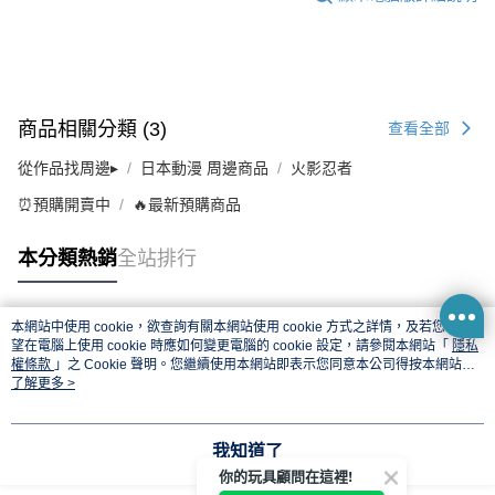
商品相關分類 (3)
查看全部
從作品找周邊▸
日本動漫 周邊商品
火影忍者
⏰預購開賣中
🔥最新預購商品
本分類熱銷
全站排行
本網站中使用 cookie，欲查詢有關本網站使用 cookie 方式之詳情，及若您不希
熱門標籤
望在電腦上使用 cookie 時應如何變更電腦的 cookie 設定，請參閱本網站「
隱私
權條款
」之 Cookie 聲明。您繼續使用本網站即表示您同意本公司得按本網站使
用條款之 Cookie 聲明使用 cookie。
了解更多 >
我知道了
你的玩具顧問在這裡!