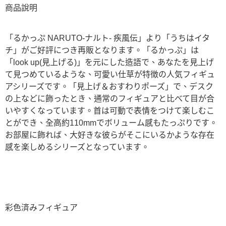
商品說明
「るかっぷ NARUTO-ナルト- 疾風伝」より「うちはイタ
チ」がご好評につき再販となります。「るかっぷ」は
「look up(見上げる)」を元にした造語で、あなたを見上げ
て見つめているような、可愛い仕草が特徴の人気フィギュ
アシリーズです。「見上げ＆おすわりポーズ」で、デスク
の上などに飾ったとき、通常のフィギュアと比べて目が合
いやすくなっています。首は可動で表情をつけて楽しむこ
とができ、全高約110mmでボリューム感もたっぷりです。
お部屋に飾れば、大好きな彼らがそこにいるかような存在
感を楽しめるシリーズとなっています。
彩色済みフィギュア