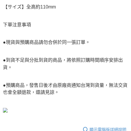
【サイズ】全高約110mm
下單注意事項
●現貨與預購商品請勿合併於同一張訂單。
●到貨不足與分批到貨的商品，將依照訂購時間順序安排出
貨。
●預購商品，發售日後才由原廠商通知台灣到貨量，無法交貨
也會全額退款，還請見諒。
顯示電腦版詳細說明