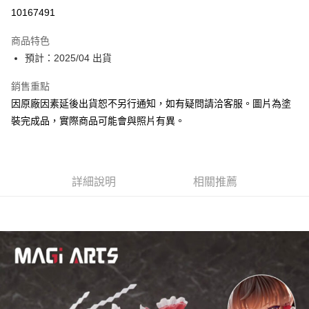
Apple Pay
10167491
Google Pay
商品特色
全盈+PAY
預計：2025/04 出貨
大哥付你分期
銷售重點
相關說明
因原廠因素延後出貨恕不另行通知，如有疑問請洽客服。圖片為塗
【大哥付你分期使用說明】
裝完成品，實際商品可能會與照片有異。
ATM付款
1.本服務由台灣大哥大提供，台灣大哥大用戶可立即使用無須另外申請。
2.付款方式選擇「大哥付你分期」，訂單成立後會自動跳轉到大哥付的交易
流程，驗證手機門號後，選擇欲分期的期數、繳款截止日，確認付款後即完
運送方式
成交易。
3.實際核准額度、可分期數及費用金額請依後續交易確認頁面所載為準。
預購-宅配(舊)
詳細說明
相關推薦
4.訂單成立30分鐘內，如未前往確認交易或遇審核未通過，訂單將自動取
每筆NT$120，滿NT$3,000(含以上)免運費
消。如遇「轉專審核」未通過狀況，表示未達大哥付你分期系統評分，恕無
法說明評估內容。
預購-宅配(離島)(舊)
【繳款方式說明】
1.分期款項不併入電信帳單，「大哥付你分期」於每月結算日後寄送繳費提
每筆NT$160，滿NT$3,000(含以上)免運費
醒簡訊。
2.透過簡訊連結打開帳單後，可選擇「超商條碼／台灣大直營門市／銀行轉
東海門市自取，需自備購物袋取貨唷。
帳／街口支付／iPASS MONEY」等通路繳費。
免運費
【注意事項】