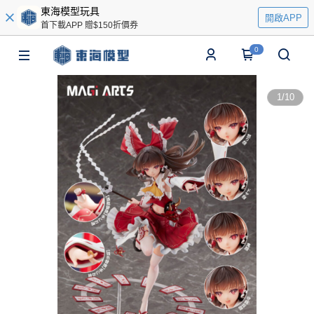
東海模型玩具
開啟APP
首下載APP 贈$150折價券
0
1
/
10