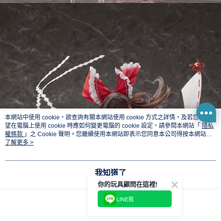
本網站中使用 cookie，欲查詢有關本網站使用 cookie 方式之詳情，及若您不希
望在電腦上使用 cookie 時應如何變更電腦的 cookie 設定，請參閱本網站「
隱私
權條款
」之 Cookie 聲明。您繼續使用本網站即表示您同意本公司得按本網站使
用條款之 Cookie 聲明使用 cookie。
了解更多 >
我知道了
你的玩具顧問在這裡!
LINE我