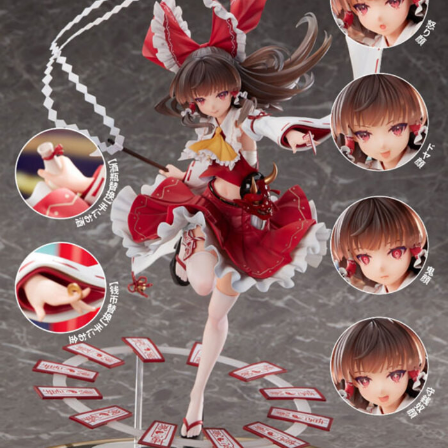
1.本服務係由「台灣大哥大股份有限公司」（以下簡稱本公司）所提供，讓
用戶於交易時，得透過本服務購買商品或服務，並由商店將買賣／分期付款
買賣價金債權讓與本公司後，依約使用本公司帳單繳交帳款。
2.基於同意付款使用「大哥付你分期」之契約關係目的，商店將以您的個人
資料（包含姓名、電話或地址）提供予台灣大哥大進項蒐集、處理及利用，
由本公司與您本人進行分期帳單所需資料之確認、核對及更正。
3.完整用戶服務條款，請詳閱以下連結：
https://oppay.tw/userRule