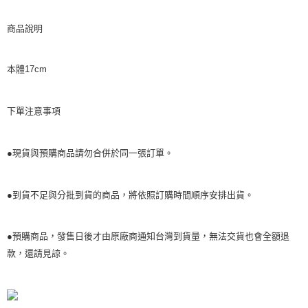
商品說明
本體17cm
下單注意事項
●現貨與預購商品請勿合併於同一張訂單。
●到貨不足與分批到貨的商品，將依照訂購時間順序安排出貨。
●預購商品，發售日後才由原廠商通知台灣到貨量，無法交貨也會全額退
款，還請見諒。