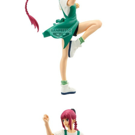
每筆NT$90，滿NT$3,000(含以上)免運費
【注意事項】
預購-付款後7-11取貨(舊)
1.本服務係由「台灣大哥大股份有限公司」（以下簡稱本公司）所提供，讓
用戶於交易時，得透過本服務購買商品或服務，並由商店將買賣／分期付款
每筆NT$90，滿NT$3,000(含以上)免運費
買賣價金債權讓與本公司後，依約使用本公司帳單繳交帳款。
2.基於同意付款使用「大哥付你分期」之契約關係目的，商店將以您的個人
預購-宅配(舊)
資料（包含姓名、電話或地址）提供予台灣大哥大進項蒐集、處理及利用，
由本公司與您本人進行分期帳單所需資料之確認、核對及更正。
每筆NT$120，滿NT$3,000(含以上)免運費
3.完整用戶服務條款，請詳閱以下連結：
https://oppay.tw/userRule
預購-宅配(離島)(舊)
每筆NT$160，滿NT$3,000(含以上)免運費
東海門市自取，需自備購物袋取貨唷。
免運費