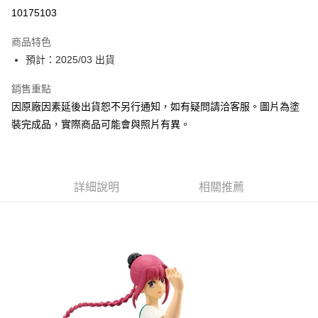
超商取貨付款
10175103
Apple Pay
商品特色
Google Pay
預計：2025/03 出貨
全盈+PAY
銷售重點
因原廠因素延後出貨恕不另行通知，如有疑問請洽客服。圖片為塗
大哥付你分期
裝完成品，實際商品可能會與照片有異。
相關說明
【大哥付你分期使用說明】
ATM付款
1.本服務由台灣大哥大提供，台灣大哥大用戶可立即使用無須另外申請。
2.付款方式選擇「大哥付你分期」，訂單成立後會自動跳轉到大哥付的交易
流程，驗證手機門號後，選擇欲分期的期數、繳款截止日，確認付款後即完
詳細說明
相關推薦
運送方式
成交易。
3.實際核准額度、可分期數及費用金額請依後續交易確認頁面所載為準。
預購-全家取貨付款(舊)
4.訂單成立30分鐘內，如未前往確認交易或遇審核未通過，訂單將自動取
每筆NT$90，滿NT$3,000(含以上)免運費
消。如遇「轉專審核」未通過狀況，表示未達大哥付你分期系統評分，恕無
法說明評估內容。
預購-付款後全家取貨(舊)
【繳款方式說明】
1.分期款項不併入電信帳單，「大哥付你分期」於每月結算日後寄送繳費提
每筆NT$90，滿NT$3,000(含以上)免運費
醒簡訊。
2.透過簡訊連結打開帳單後，可選擇「超商條碼／台灣大直營門市／銀行轉
預購-7-11取貨付款(舊)
帳／街口支付／iPASS MONEY」等通路繳費。