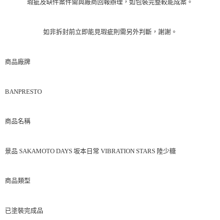
瑕疵及缺件案件需與廠商回報辦理，如包裝完整較能成案。
如非拆封前立即能見瑕疵則需另外判斷，謝謝。
商品廠牌
BANPRESTO
商品名稱
景品 SAKAMOTO DAYS 坂本日常 VIBRATION STARS 陸少糖
商品類型
已塗裝完成品