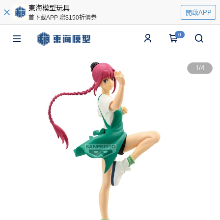
東海模型玩具
開啟APP
首下載APP 贈$150折價券
0
1
/
4