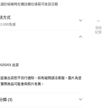
：請於結帳時在備註欄位填寫可收貨日期
送方式
3,000免運
清除
紀錄
次付款
付款
025/03 出貨
y
素延後出貨恕不另行通知，如有疑問請洽客服。圖片為塗
，實際商品可能會與照片有異。
分期
類 (3)
你分期使用說明】
由台灣大哥大提供，台灣大哥大用戶可立即使用無須另外申請。