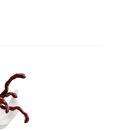
邊▸
日本動漫 周邊商品
咒術迴戰
式選擇「大哥付你分期」，訂單成立後會自動跳轉到大哥付的交易
證手機門號後，選擇欲分期的期數、繳款截止日，確認付款後即
賣中
🔥最新預購商品
。
准額度、可分期數及費用金額請依後續交易確認頁面所載為準。
品牌▸
SEGA
立30分鐘內，如未前往確認交易或遇審核未通過，訂單將自動取
取貨付款(舊)
「轉專審核」未通過狀況，表示未達大哥付你分期系統評分，恕
0，滿NT$3,000(含以上)免運費
評估內容。
式說明】
後全家取貨(舊)
項不併入電信帳單，「大哥付你分期」於每月結算日後寄送繳費提
0，滿NT$3,000(含以上)免運費
訊連結打開帳單後，可選擇「超商條碼／台灣大直營門市／銀行轉
付／iPASS MONEY」等通路繳費。
1取貨付款(舊)
項】
0，滿NT$3,000(含以上)免運費
係由「台灣大哥大股份有限公司」（以下簡稱本公司）所提供，讓
易時，得透過本服務購買商品或服務，並由商店將買賣／分期付
7-11取貨(舊)
金債權讓與本公司後，依約使用本公司帳單繳交帳款。
0，滿NT$3,000(含以上)免運費
意付款使用「大哥付你分期」之契約關係目的，商店將以您的個人
含姓名、電話或地址）提供予台灣大哥大進項蒐集、處理及利
舊)
公司與您本人進行分期帳單所需資料之確認、核對及更正。
戶服務條款，請詳閱以下連結：
https://oppay.tw/userRule
20，滿NT$3,000(含以上)免運費
離島)(舊)
60，滿NT$3,000(含以上)免運費