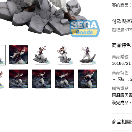
客約商品
付款與運
超取滿NT$
付款方式
商品特色
信用卡一
商品編號
10186721
超商取貨
商品特色
Apple Pay
預計：2
Google Pa
銷售重點
因原廠因
全盈+PAY
裝完成品
大哥付你
相關說明
商品相關分
【大哥付
ATM付款
1.本服務