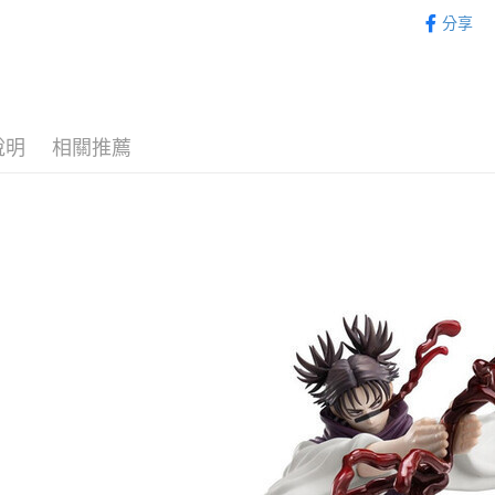
從作品找周
2.付款方
分享
流程，驗
⏰預購開
完成交易
運送方式
3.實際核
找玩具模型
4.訂單成
預購-全家
消。如遇
每筆NT$9
無法說明
說明
相關推薦
【繳款方
預購-付款
1.分期款
醒簡訊。
每筆NT$9
2.透過簡
帳／街口支
預購-7-1
【注意事
每筆NT$9
1.本服務
用戶於交
預購-付款後
款買賣價
每筆NT$9
2.基於同
資料（包
預購-宅配(
用，由本
3.完整用
每筆NT$1
預購-宅配(
每筆NT$1