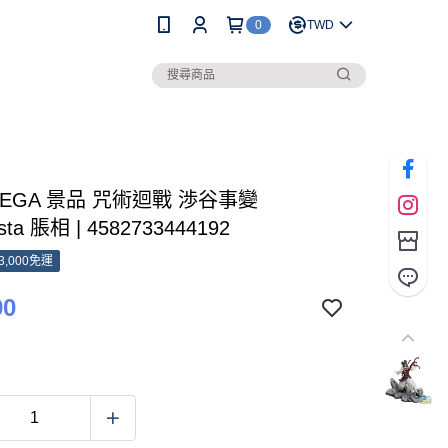
0
TWD
SEGA 景品 咒術迴戰 渉谷事變
sta 脹相 | 4582733444192
3,000免運
90