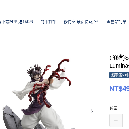
首下載APP 送150🎁
門市資訊
戰情室 最新情報
查舊站訂單
(預購)
Lumina
超取滿NT$
NT$4
數量