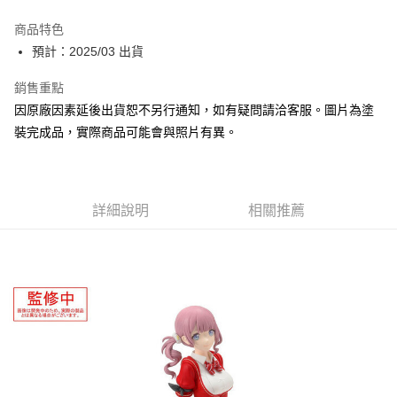
Apple Pay
商品特色
Google Pay
預計：2025/03 出貨
全盈+PAY
銷售重點
因原廠因素延後出貨恕不另行通知，如有疑問請洽客服。圖片為塗
大哥付你分期
裝完成品，實際商品可能會與照片有異。
相關說明
【大哥付你分期使用說明】
ATM付款
1.本服務由台灣大哥大提供，台灣大哥大用戶可立即使用無須另外申請。
2.付款方式選擇「大哥付你分期」，訂單成立後會自動跳轉到大哥付的交易
流程，驗證手機門號後，選擇欲分期的期數、繳款截止日，確認付款後即完
詳細說明
相關推薦
運送方式
成交易。
3.實際核准額度、可分期數及費用金額請依後續交易確認頁面所載為準。
預購-全家取貨付款(舊)
4.訂單成立30分鐘內，如未前往確認交易或遇審核未通過，訂單將自動取
每筆NT$90，滿NT$3,000(含以上)免運費
消。如遇「轉專審核」未通過狀況，表示未達大哥付你分期系統評分，恕無
法說明評估內容。
預購-付款後全家取貨(舊)
【繳款方式說明】
1.分期款項不併入電信帳單，「大哥付你分期」於每月結算日後寄送繳費提
每筆NT$90，滿NT$3,000(含以上)免運費
醒簡訊。
2.透過簡訊連結打開帳單後，可選擇「超商條碼／台灣大直營門市／銀行轉
預購-7-11取貨付款(舊)
帳／街口支付／iPASS MONEY」等通路繳費。
每筆NT$90，滿NT$3,000(含以上)免運費
【注意事項】