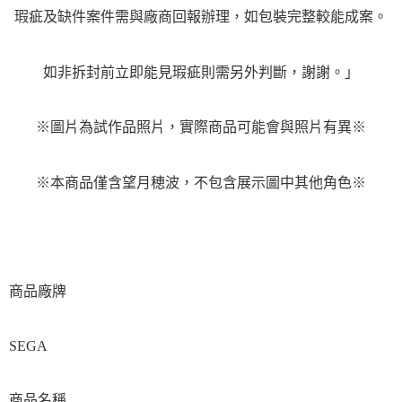
瑕疵及缺件案件需與廠商回報辦理，如包裝完整較能成案。
如非拆封前立即能見瑕疵則需另外判斷，謝謝。」
※圖片為試作品照片，實際商品可能會與照片有異※
※本商品僅含
望月穂波
，不包含展示圖中其他角色
※
商品廠牌
SEGA
商品名稱