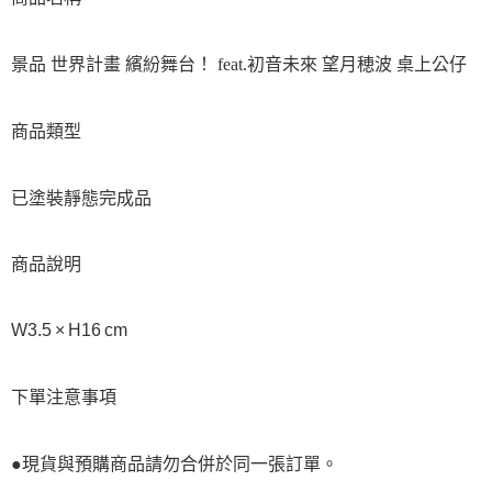
景品 世界計畫 繽紛舞台！ feat.初音未來 望月穂波 桌上公仔
商品類型
已塗裝靜態完成品
商品說明
W3.5 × H16 cm
下單注意事項
●現貨與預購商品請勿合併於同一張訂單。