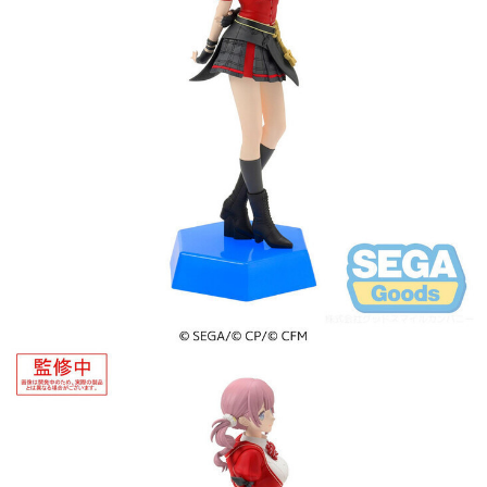
預購-付款後7-11取貨(舊)
1.本服務係由「台灣大哥大股份有限公司」（以下簡稱本公司）所提供，讓
用戶於交易時，得透過本服務購買商品或服務，並由商店將買賣／分期付款
每筆NT$90，滿NT$3,000(含以上)免運費
買賣價金債權讓與本公司後，依約使用本公司帳單繳交帳款。
2.基於同意付款使用「大哥付你分期」之契約關係目的，商店將以您的個人
預購-宅配(舊)
資料（包含姓名、電話或地址）提供予台灣大哥大進項蒐集、處理及利用，
由本公司與您本人進行分期帳單所需資料之確認、核對及更正。
每筆NT$120，滿NT$3,000(含以上)免運費
3.完整用戶服務條款，請詳閱以下連結：
https://oppay.tw/userRule
預購-宅配(離島)(舊)
每筆NT$160，滿NT$3,000(含以上)免運費
東海門市自取，需自備購物袋取貨唷。
免運費