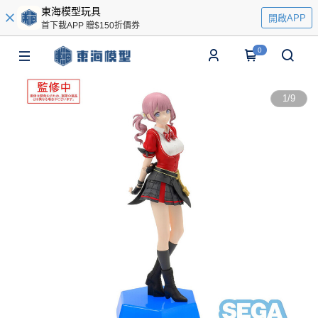
東海模型玩具
開啟APP
首下載APP 贈$150折價券
0
1
/
9