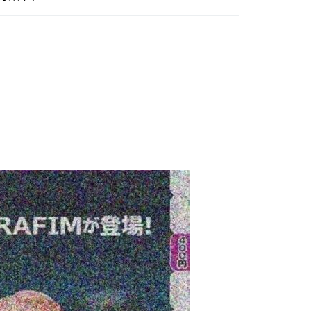
由台灣大哥大提供，台灣大哥大用戶可立即使用無須另外申請。
玩▸
超有趣小物▸
式選擇「大哥付你分期」，訂單成立後會自動跳轉到大哥付的交易
證手機門號後，選擇欲分期的期數、繳款截止日，確認付款後即
賣中
🔥最新預購商品
。
准額度、可分期數及費用金額請依後續交易確認頁面所載為準。
品牌▸
日系其他品牌
立30分鐘內，如未前往確認交易或遇審核未通過，訂單將自動取
取貨付款(舊)
「轉專審核」未通過狀況，表示未達大哥付你分期系統評分，恕
0，滿NT$3,000(含以上)免運費
評估內容。
式說明】
後全家取貨(舊)
項不併入電信帳單，「大哥付你分期」於每月結算日後寄送繳費提
0，滿NT$3,000(含以上)免運費
訊連結打開帳單後，可選擇「超商條碼／台灣大直營門市／銀行轉
付／iPASS MONEY」等通路繳費。
1取貨付款(舊)
項】
0，滿NT$3,000(含以上)免運費
係由「台灣大哥大股份有限公司」（以下簡稱本公司）所提供，讓
易時，得透過本服務購買商品或服務，並由商店將買賣／分期付
7-11取貨(舊)
金債權讓與本公司後，依約使用本公司帳單繳交帳款。
0，滿NT$3,000(含以上)免運費
意付款使用「大哥付你分期」之契約關係目的，商店將以您的個人
含姓名、電話或地址）提供予台灣大哥大進項蒐集、處理及利
舊)
公司與您本人進行分期帳單所需資料之確認、核對及更正。
戶服務條款，請詳閱以下連結：
https://oppay.tw/userRule
20，滿NT$3,000(含以上)免運費
離島)(舊)