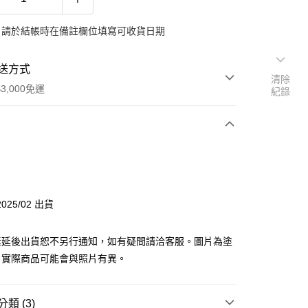
：請於結帳時在備註欄位填寫可收貨日期
送方式
清除
3,000免運
紀錄
次付款
付款
025/02 出貨
y
素延後出貨恕不另行通知，如有疑問請洽客服。圖片為塗
，實際商品可能會與照片有異。
分期
類 (3)
你分期使用說明】