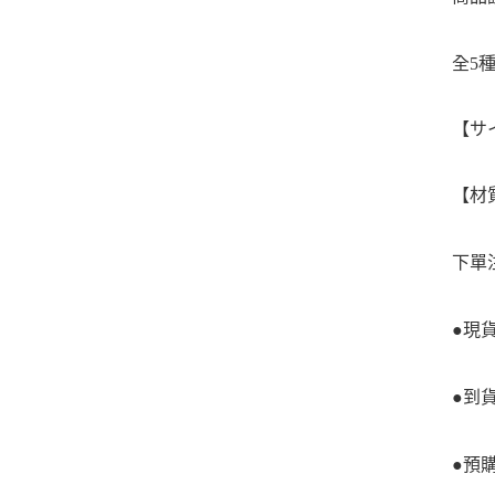
全5
【サ
【材
下單
●現
●到
●預