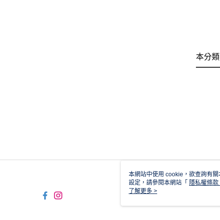
本分類
本網站中使用 cookie，欲查詢有關
設定，請參閱本網站「
隱私權條款
使用 cookie。
了解更多 >