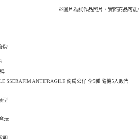
※圖片為試作品照片，實際商品可能
廠牌
TS
稱
LE SSERAFIM ANTIFRAGILE 倚肩公仔 全5種 隨機5入販售
類型
/盒玩
說明