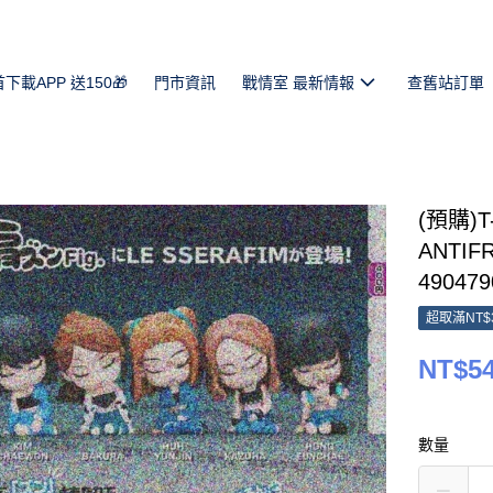
首下載APP 送150🎁
門市資訊
戰情室 最新情報
查舊站訂單
(預購)T
ANTI
490479
超取滿NT$
NT$5
數量