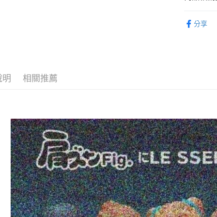
ATM付款
1.本服務
從系列找潮
2.付款方
分享
流程，驗
⏰預購開
完成交易
運送方式
3.實際核
找玩具模型
4.訂單成
預購-全家
消。如遇
每筆NT$9
無法說明
說明
相關推薦
【繳款方
預購-付款
1.分期款
醒簡訊。
每筆NT$9
2.透過簡
帳／街口支
預購-7-1
【注意事
每筆NT$9
1.本服務
用戶於交
預購-付款後
款買賣價
每筆NT$9
2.基於同
資料（包
預購-宅配(
用，由本
3.完整用
每筆NT$1
預購-宅配(