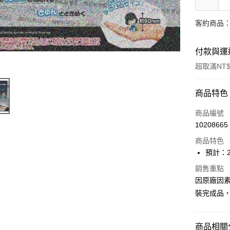
客約商品
付款與運
超取滿NT$
付款方式
商品特色
信用卡一
商品編號
10208665
超商取貨
商品特色
Apple Pay
預計：2
Google Pa
銷售重點
因原廠因
全盈+PAY
裝完成品
大哥付你
相關說明
商品相關分
【大哥付