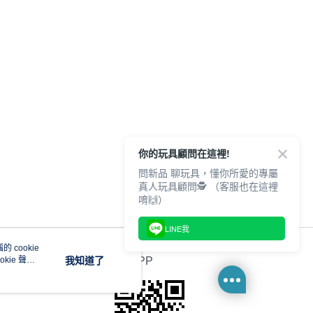
你的玩具顧問在這裡!
問新品 聊玩具，懂你所愛的專屬
真人玩具顧問🕵️ （客服也在這裡
唷🙌）
LINE我
 cookie
kie 聲明
我知道了
官方APP