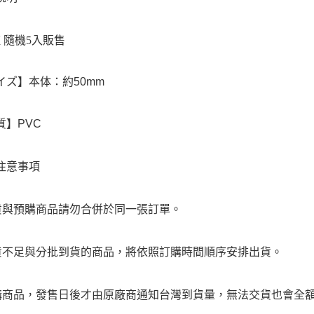
種 隨機5入販售
イズ】本体：約50mm
質】PVC
注意事項
貨與預購商品請勿合併於同一張訂單。
貨不足與分批到貨的商品，將依照訂購時間順序安排出貨。
購商品，發售日後才由原廠商通知台灣到貨量，無法交貨也會全