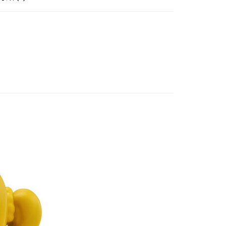
由台灣大哥大提供，台灣大哥大用戶可立即使用無須另外申請。
邊▸
日本動漫 周邊商品
孤獨搖滾
式選擇「大哥付你分期」，訂單成立後會自動跳轉到大哥付的交易
證手機門號後，選擇欲分期的期數、繳款截止日，確認付款後即
賣中
🔥最新預購商品
。
准額度、可分期數及費用金額請依後續交易確認頁面所載為準。
品牌▸
日系其他品牌
立30分鐘內，如未前往確認交易或遇審核未通過，訂單將自動取
取貨付款(舊)
「轉專審核」未通過狀況，表示未達大哥付你分期系統評分，恕
0，滿NT$3,000(含以上)免運費
評估內容。
式說明】
後全家取貨(舊)
項不併入電信帳單，「大哥付你分期」於每月結算日後寄送繳費提
0，滿NT$3,000(含以上)免運費
訊連結打開帳單後，可選擇「超商條碼／台灣大直營門市／銀行轉
付／iPASS MONEY」等通路繳費。
1取貨付款(舊)
項】
0，滿NT$3,000(含以上)免運費
係由「台灣大哥大股份有限公司」（以下簡稱本公司）所提供，讓
易時，得透過本服務購買商品或服務，並由商店將買賣／分期付
7-11取貨(舊)
金債權讓與本公司後，依約使用本公司帳單繳交帳款。
0，滿NT$3,000(含以上)免運費
意付款使用「大哥付你分期」之契約關係目的，商店將以您的個人
含姓名、電話或地址）提供予台灣大哥大進項蒐集、處理及利
舊)
公司與您本人進行分期帳單所需資料之確認、核對及更正。
戶服務條款，請詳閱以下連結：
https://oppay.tw/userRule
20，滿NT$3,000(含以上)免運費
離島)(舊)