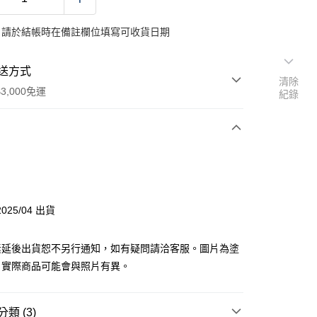
：請於結帳時在備註欄位填寫可收貨日期
送方式
清除
3,000免運
紀錄
次付款
付款
025/04 出貨
y
素延後出貨恕不另行通知，如有疑問請洽客服。圖片為塗
，實際商品可能會與照片有異。
分期
類 (3)
你分期使用說明】