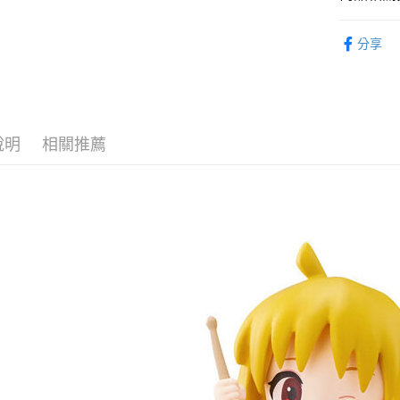
ATM付款
1.本服務
從作品找周
2.付款方
分享
流程，驗
⏰預購開
完成交易
運送方式
3.實際核
找玩具模型
4.訂單成
預購-全家
消。如遇
每筆NT$9
無法說明
說明
相關推薦
【繳款方
預購-付款
1.分期款
醒簡訊。
每筆NT$9
2.透過簡
帳／街口支
預購-7-1
【注意事
每筆NT$9
1.本服務
用戶於交
預購-付款後
款買賣價
每筆NT$9
2.基於同
資料（包
預購-宅配(
用，由本
3.完整用
每筆NT$1
預購-宅配(