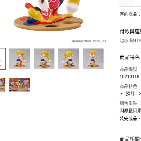
客約商品
付款與運
超取滿NT$
付款方式
商品特色
信用卡一
商品編號
10213118
超商取貨
商品特色
Apple Pay
預計：2
Google Pa
銷售重點
因原廠因
全盈+PAY
裝完成品
大哥付你
相關說明
商品相關分
【大哥付