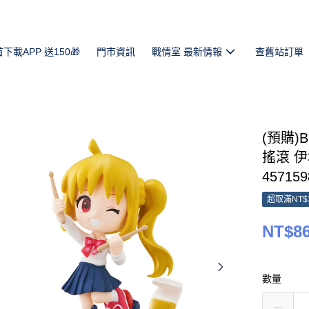
首下載APP 送150🎁
門市資訊
戰情室 最新情報
查舊站訂單
(預購)Bu
搖滾 伊
457159
超取滿NT$
NT$8
數量