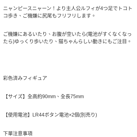
ニャンピースニャーン！より主人公ルフィが4つ足でトコト
コ歩き、ご機嫌に尻尾もフリフリします。
ご機嫌にあるいたり、お腹が空いたら(電池がすくなくなっ
たら)ゆっくり歩いたり、猫ちゃんらしい動きにもご注目。
彩色済みフィギュア
【サイズ】全高約90mm、全長75mm
【使用電池】LR44ボタン電池×2個(別売り)
下單注意事項