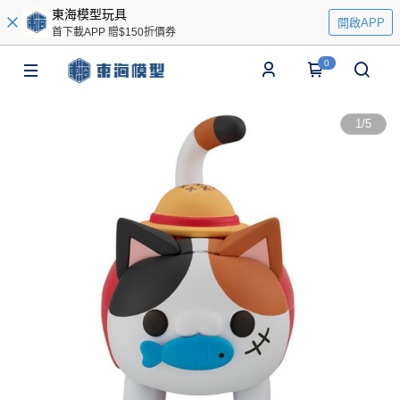
東海模型玩具
開啟APP
首下載APP 贈$150折價券
0
1
/
5