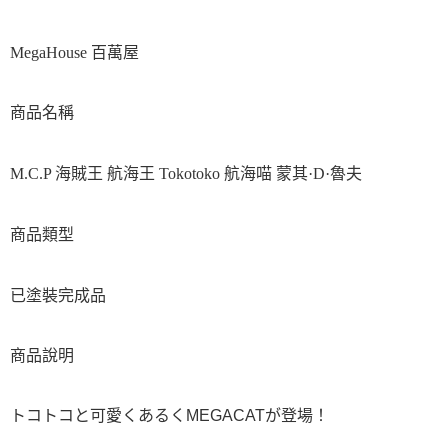
MegaHouse 百萬屋
商品名稱
M.C.P 海賊王 航海王 Tokotoko 航海喵 蒙其·D·魯夫
商品類型
已塗裝完成品
商品說明
トコトコと可愛くあるくMEGACATが登場！