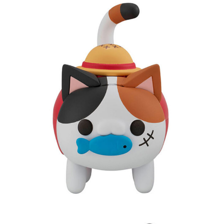
每筆NT$90，滿NT$3,000(含以上)免運費
【注意事項】
預購-付款後7-11取貨(舊)
1.本服務係由「台灣大哥大股份有限公司」（以下簡稱本公司）所提供，讓
用戶於交易時，得透過本服務購買商品或服務，並由商店將買賣／分期付款
每筆NT$90，滿NT$3,000(含以上)免運費
買賣價金債權讓與本公司後，依約使用本公司帳單繳交帳款。
2.基於同意付款使用「大哥付你分期」之契約關係目的，商店將以您的個人
預購-宅配(舊)
資料（包含姓名、電話或地址）提供予台灣大哥大進項蒐集、處理及利用，
由本公司與您本人進行分期帳單所需資料之確認、核對及更正。
每筆NT$120，滿NT$3,000(含以上)免運費
3.完整用戶服務條款，請詳閱以下連結：
https://oppay.tw/userRule
預購-宅配(離島)(舊)
每筆NT$160，滿NT$3,000(含以上)免運費
東海門市自取，需自備購物袋取貨唷。
免運費