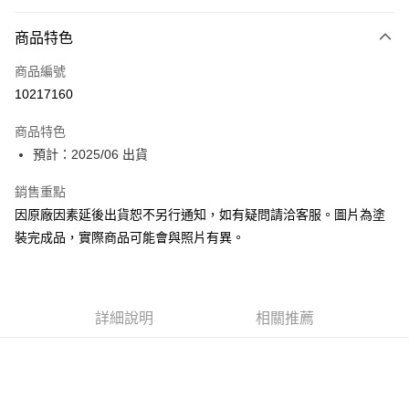
超商取貨付款
商品特色
Apple Pay
商品編號
Google Pay
10217160
全盈+PAY
商品特色
大哥付你分期
預計：2025/06 出貨
相關說明
【大哥付你分期使用說明】
銷售重點
ATM付款
1.本服務由台灣大哥大提供，台灣大哥大用戶可立即使用無須另外申請。
因原廠因素延後出貨恕不另行通知，如有疑問請洽客服。圖片為塗
2.付款方式選擇「大哥付你分期」，訂單成立後會自動跳轉到大哥付的交易
流程，驗證手機門號後，選擇欲分期的期數、繳款截止日，確認付款後即完
裝完成品，實際商品可能會與照片有異。
運送方式
成交易。
3.實際核准額度、可分期數及費用金額請依後續交易確認頁面所載為準。
預購-全家取貨付款(舊)
4.訂單成立30分鐘內，如未前往確認交易或遇審核未通過，訂單將自動取
每筆NT$90，滿NT$3,000(含以上)免運費
消。如遇「轉專審核」未通過狀況，表示未達大哥付你分期系統評分，恕無
法說明評估內容。
詳細說明
相關推薦
預購-付款後全家取貨(舊)
【繳款方式說明】
1.分期款項不併入電信帳單，「大哥付你分期」於每月結算日後寄送繳費提
每筆NT$90，滿NT$3,000(含以上)免運費
醒簡訊。
2.透過簡訊連結打開帳單後，可選擇「超商條碼／台灣大直營門市／銀行轉
預購-7-11取貨付款(舊)
帳／街口支付／iPASS MONEY」等通路繳費。