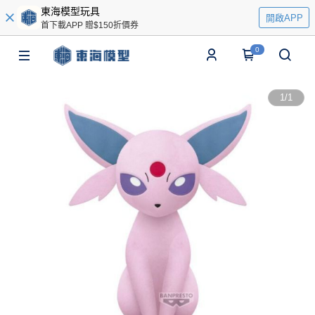
東海模型玩具
開啟APP
首下載APP 贈$150折價券
0
1
/
1