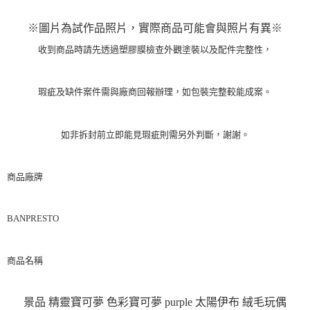
※圖片為試作品照片，實際商品可能會與照片有異※
收到商品時請先透過塑膠膜檢查外觀塗裝以及配件完整性，
瑕疵及缺件案件需與廠商回報辦理，如包裝完整較能成案。
如非拆封前立即能見瑕疵則需另外判斷，謝謝。
商品廠牌
BANPRESTO
商品名稱
景品 精靈寶可夢 色彩寶可夢 purple 太陽伊布 絨毛玩偶