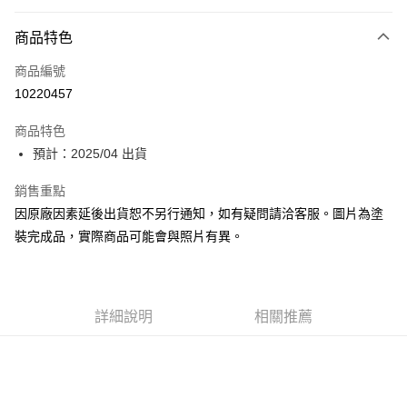
超商取貨付款
商品特色
Apple Pay
商品編號
Google Pay
10220457
全盈+PAY
商品特色
大哥付你分期
預計：2025/04 出貨
相關說明
【大哥付你分期使用說明】
銷售重點
ATM付款
1.本服務由台灣大哥大提供，台灣大哥大用戶可立即使用無須另外申請。
因原廠因素延後出貨恕不另行通知，如有疑問請洽客服。圖片為塗
2.付款方式選擇「大哥付你分期」，訂單成立後會自動跳轉到大哥付的交易
流程，驗證手機門號後，選擇欲分期的期數、繳款截止日，確認付款後即完
裝完成品，實際商品可能會與照片有異。
運送方式
成交易。
3.實際核准額度、可分期數及費用金額請依後續交易確認頁面所載為準。
預購-全家取貨付款(舊)
4.訂單成立30分鐘內，如未前往確認交易或遇審核未通過，訂單將自動取
每筆NT$90，滿NT$3,000(含以上)免運費
消。如遇「轉專審核」未通過狀況，表示未達大哥付你分期系統評分，恕無
法說明評估內容。
詳細說明
相關推薦
預購-付款後全家取貨(舊)
【繳款方式說明】
1.分期款項不併入電信帳單，「大哥付你分期」於每月結算日後寄送繳費提
每筆NT$90，滿NT$3,000(含以上)免運費
醒簡訊。
2.透過簡訊連結打開帳單後，可選擇「超商條碼／台灣大直營門市／銀行轉
預購-7-11取貨付款(舊)
帳／街口支付／iPASS MONEY」等通路繳費。