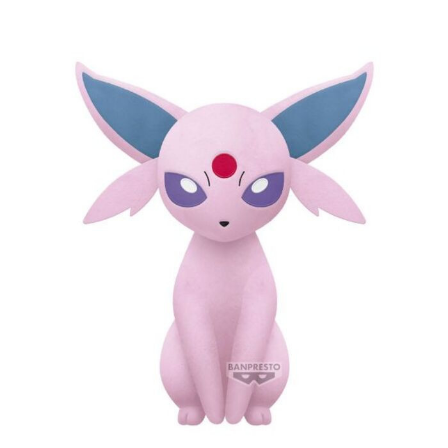
每筆NT$90，滿NT$3,000(含以上)免運費
【注意事項】
預購-付款後7-11取貨(舊)
1.本服務係由「台灣大哥大股份有限公司」（以下簡稱本公司）所提供，讓
用戶於交易時，得透過本服務購買商品或服務，並由商店將買賣／分期付款
每筆NT$90，滿NT$3,000(含以上)免運費
買賣價金債權讓與本公司後，依約使用本公司帳單繳交帳款。
2.基於同意付款使用「大哥付你分期」之契約關係目的，商店將以您的個人
預購-宅配(舊)
資料（包含姓名、電話或地址）提供予台灣大哥大進項蒐集、處理及利用，
由本公司與您本人進行分期帳單所需資料之確認、核對及更正。
每筆NT$120，滿NT$3,000(含以上)免運費
3.完整用戶服務條款，請詳閱以下連結：
https://oppay.tw/userRule
預購-宅配(離島)(舊)
每筆NT$160，滿NT$3,000(含以上)免運費
東海門市自取，需自備購物袋取貨唷。
免運費