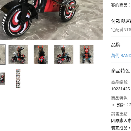
客約商品
付款與運
宅配滿NT$
付款方式
品牌
信用卡一
萬代 BAND
Apple Pay
商品特色
Google Pa
商品編號
全盈+PAY
10231425
商品特色
大哥付你
預計：2
相關說明
【大哥付
銷售重點
ATM付款
1.本服務
因原廠因
2.付款方
流程，驗
裝完成品