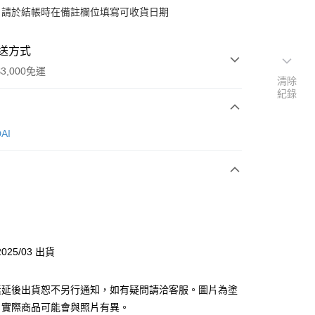
：請於結帳時在備註欄位填寫可收貨日期
送方式
3,000免運
清除
紀錄
次付款
AI
y
分期
025/03 出貨
你分期使用說明】
由台灣大哥大提供，台灣大哥大用戶可立即使用無須另外申請。
素延後出貨恕不另行通知，如有疑問請洽客服。圖片為塗
式選擇「大哥付你分期」，訂單成立後會自動跳轉到大哥付的交易
證手機門號後，選擇欲分期的期數、繳款截止日，確認付款後即
，實際商品可能會與照片有異。