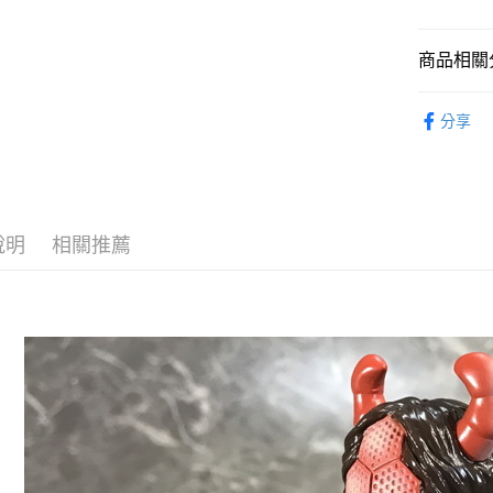
完成交易
運送方式
3.實際核
4.訂單成
預購-宅配(
商品相關分
消。如遇
每筆NT$1
無法說明
從作品找周
【繳款方
分享
預購-宅配(
1.分期款
⏰預購開
醒簡訊。
每筆NT$1
2.透過簡
找玩具模型
帳／街口支
東海門市
【注意事
免運費
說明
相關推薦
1.本服務
用戶於交
款買賣價
2.基於同
資料（包
用，由本
3.完整用