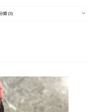
。
准額度、可分期數及費用金額請依後續交易確認頁面所載為準。
立30分鐘內，如未前往確認交易或遇審核未通過，訂單將自動取
舊)
類 (3)
「轉專審核」未通過狀況，表示未達大哥付你分期系統評分，恕
20，滿NT$3,000(含以上)免運費
評估內容。
邊▸
特攝類作品 周邊商品
假面騎士
式說明】
離島)(舊)
項不併入電信帳單，「大哥付你分期」於每月結算日後寄送繳費提
賣中
🔥最新預購商品
60，滿NT$3,000(含以上)免運費
訊連結打開帳單後，可選擇「超商條碼／台灣大直營門市／銀行轉
品牌▸
萬代 BANDAI
付／iPASS MONEY」等通路繳費。
自取，需自備購物袋取貨唷。
項】
係由「台灣大哥大股份有限公司」（以下簡稱本公司）所提供，讓
易時，得透過本服務購買商品或服務，並由商店將買賣／分期付
金債權讓與本公司後，依約使用本公司帳單繳交帳款。
意付款使用「大哥付你分期」之契約關係目的，商店將以您的個人
含姓名、電話或地址）提供予台灣大哥大進項蒐集、處理及利
公司與您本人進行分期帳單所需資料之確認、核對及更正。
戶服務條款，請詳閱以下連結：
https://oppay.tw/userRule