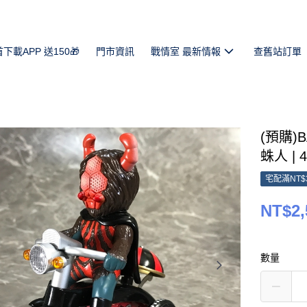
首下載APP 送150🎁
門市資訊
戰情室 最新情報
查舊站訂單
(預購)
蛛人 | 4
宅配滿NT$
NT$2,
數量