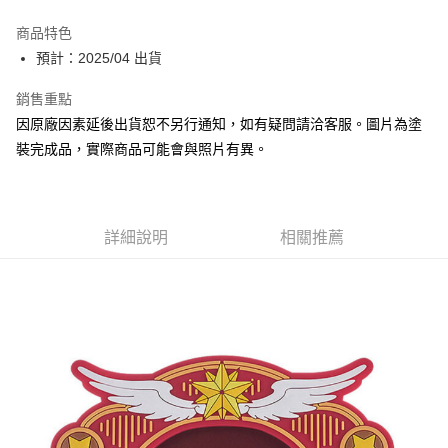
Apple Pay
商品特色
Google Pay
預計：2025/04 出貨
全盈+PAY
銷售重點
因原廠因素延後出貨恕不另行通知，如有疑問請洽客服。圖片為塗
大哥付你分期
裝完成品，實際商品可能會與照片有異。
相關說明
【大哥付你分期使用說明】
ATM付款
1.本服務由台灣大哥大提供，台灣大哥大用戶可立即使用無須另外申請。
2.付款方式選擇「大哥付你分期」，訂單成立後會自動跳轉到大哥付的交易
流程，驗證手機門號後，選擇欲分期的期數、繳款截止日，確認付款後即完
詳細說明
相關推薦
運送方式
成交易。
3.實際核准額度、可分期數及費用金額請依後續交易確認頁面所載為準。
預購-全家取貨付款(舊)
4.訂單成立30分鐘內，如未前往確認交易或遇審核未通過，訂單將自動取
每筆NT$90，滿NT$3,000(含以上)免運費
消。如遇「轉專審核」未通過狀況，表示未達大哥付你分期系統評分，恕無
法說明評估內容。
預購-付款後全家取貨(舊)
【繳款方式說明】
1.分期款項不併入電信帳單，「大哥付你分期」於每月結算日後寄送繳費提
每筆NT$90，滿NT$3,000(含以上)免運費
醒簡訊。
2.透過簡訊連結打開帳單後，可選擇「超商條碼／台灣大直營門市／銀行轉
預購-7-11取貨付款(舊)
帳／街口支付／iPASS MONEY」等通路繳費。
每筆NT$90，滿NT$3,000(含以上)免運費
【注意事項】