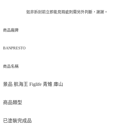
如非拆封前立即能見瑕疵則需另外判斷，謝謝。
商品廠牌
BANPRESTO
商品名稱
景品 航海王 Figlife 青雉 庫山
商品類型
已塗裝完成品