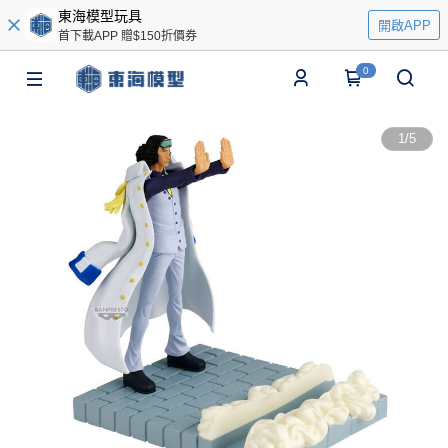
東海模型玩具
開啟APP
首下載APP 贈$150折價券
0
1
/
5