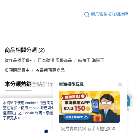
顯示電腦版詳細說明
商品相關分類 (2)
從作品找周邊▸
日本動漫 周邊商品
航海王 海賊王
⏰預購開賣中
🔥最新預購商品
東海模型玩具
本分類熱銷
全站排行
本網站中使用 cookie，欲查詢有關本網站使用 cookie 方式之詳情，及若您不希
熱門標籤
望在電腦上使用 cookie 時應如何變更電腦的 cookie 設定，請參閱本網站「
隱私
權條款
」之 Cookie 聲明。您繼續使用本網站即表示您同意本公司得按本網站使
用條款之 Cookie 聲明使用 cookie。
了解更多 >
+完成會員資料 新手大禮包350