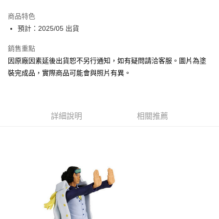
Apple Pay
商品特色
Google Pay
預計：2025/05 出貨
全盈+PAY
銷售重點
因原廠因素延後出貨恕不另行通知，如有疑問請洽客服。圖片為塗
大哥付你分期
裝完成品，實際商品可能會與照片有異。
相關說明
【大哥付你分期使用說明】
ATM付款
1.本服務由台灣大哥大提供，台灣大哥大用戶可立即使用無須另外申請。
2.付款方式選擇「大哥付你分期」，訂單成立後會自動跳轉到大哥付的交易
流程，驗證手機門號後，選擇欲分期的期數、繳款截止日，確認付款後即完
詳細說明
相關推薦
運送方式
成交易。
3.實際核准額度、可分期數及費用金額請依後續交易確認頁面所載為準。
預購-全家取貨付款(舊)
4.訂單成立30分鐘內，如未前往確認交易或遇審核未通過，訂單將自動取
每筆NT$90，滿NT$3,000(含以上)免運費
消。如遇「轉專審核」未通過狀況，表示未達大哥付你分期系統評分，恕無
法說明評估內容。
預購-付款後全家取貨(舊)
【繳款方式說明】
1.分期款項不併入電信帳單，「大哥付你分期」於每月結算日後寄送繳費提
每筆NT$90，滿NT$3,000(含以上)免運費
醒簡訊。
2.透過簡訊連結打開帳單後，可選擇「超商條碼／台灣大直營門市／銀行轉
預購-7-11取貨付款(舊)
帳／街口支付／iPASS MONEY」等通路繳費。
每筆NT$90，滿NT$3,000(含以上)免運費
【注意事項】