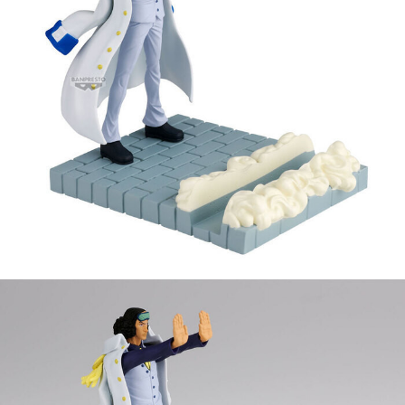
預購-付款後7-11取貨(舊)
1.本服務係由「台灣大哥大股份有限公司」（以下簡稱本公司）所提供，讓
用戶於交易時，得透過本服務購買商品或服務，並由商店將買賣／分期付款
每筆NT$90，滿NT$3,000(含以上)免運費
買賣價金債權讓與本公司後，依約使用本公司帳單繳交帳款。
2.基於同意付款使用「大哥付你分期」之契約關係目的，商店將以您的個人
預購-宅配(舊)
資料（包含姓名、電話或地址）提供予台灣大哥大進項蒐集、處理及利用，
由本公司與您本人進行分期帳單所需資料之確認、核對及更正。
每筆NT$120，滿NT$3,000(含以上)免運費
3.完整用戶服務條款，請詳閱以下連結：
https://oppay.tw/userRule
預購-宅配(離島)(舊)
每筆NT$160，滿NT$3,000(含以上)免運費
東海門市自取，需自備購物袋取貨唷。
免運費