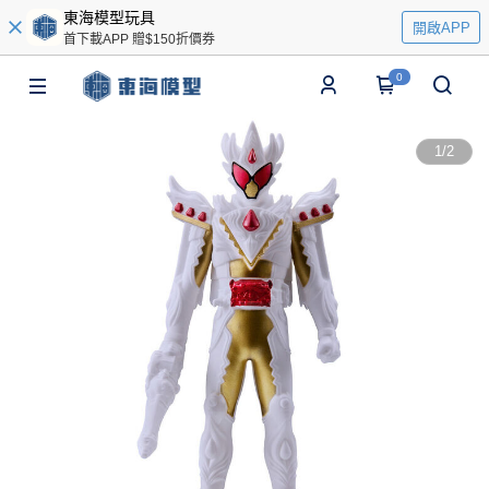
東海模型玩具
開啟APP
首下載APP 贈$150折價券
0
1
/
2