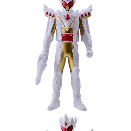
預購-付款後7-11取貨(舊)
1.本服務係由「台灣大哥大股份有限公司」（以下簡稱本公司）所提供，讓
用戶於交易時，得透過本服務購買商品或服務，並由商店將買賣／分期付款
每筆NT$90，滿NT$3,000(含以上)免運費
買賣價金債權讓與本公司後，依約使用本公司帳單繳交帳款。
2.基於同意付款使用「大哥付你分期」之契約關係目的，商店將以您的個人
預購-宅配(舊)
資料（包含姓名、電話或地址）提供予台灣大哥大進項蒐集、處理及利用，
由本公司與您本人進行分期帳單所需資料之確認、核對及更正。
每筆NT$120，滿NT$3,000(含以上)免運費
3.完整用戶服務條款，請詳閱以下連結：
https://oppay.tw/userRule
預購-宅配(離島)(舊)
每筆NT$160，滿NT$3,000(含以上)免運費
東海門市自取，需自備購物袋取貨唷。
免運費