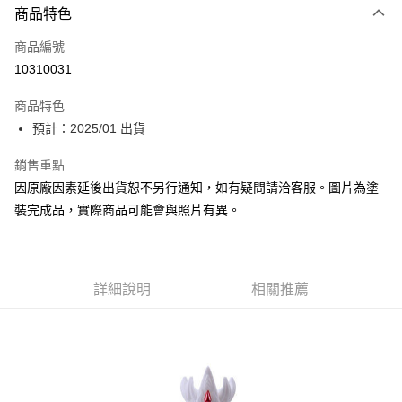
商品特色
Apple Pay
商品編號
Google Pay
10310031
全盈+PAY
商品特色
大哥付你分期
預計：2025/01 出貨
相關說明
【大哥付你分期使用說明】
銷售重點
ATM付款
1.本服務由台灣大哥大提供，台灣大哥大用戶可立即使用無須另外申請。
因原廠因素延後出貨恕不另行通知，如有疑問請洽客服。圖片為塗
2.付款方式選擇「大哥付你分期」，訂單成立後會自動跳轉到大哥付的交易
流程，驗證手機門號後，選擇欲分期的期數、繳款截止日，確認付款後即完
裝完成品，實際商品可能會與照片有異。
運送方式
成交易。
3.實際核准額度、可分期數及費用金額請依後續交易確認頁面所載為準。
預購-全家取貨付款(舊)
4.訂單成立30分鐘內，如未前往確認交易或遇審核未通過，訂單將自動取
每筆NT$90，滿NT$3,000(含以上)免運費
消。如遇「轉專審核」未通過狀況，表示未達大哥付你分期系統評分，恕無
法說明評估內容。
詳細說明
相關推薦
預購-付款後全家取貨(舊)
【繳款方式說明】
1.分期款項不併入電信帳單，「大哥付你分期」於每月結算日後寄送繳費提
每筆NT$90，滿NT$3,000(含以上)免運費
醒簡訊。
2.透過簡訊連結打開帳單後，可選擇「超商條碼／台灣大直營門市／銀行轉
預購-7-11取貨付款(舊)
帳／街口支付／iPASS MONEY」等通路繳費。
每筆NT$90，滿NT$3,000(含以上)免運費
【注意事項】