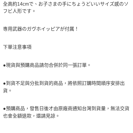
全高約14cmで、お子さまの手にちょうどいいサイズ感のソ
フビ人形です。
専用武器のガヴホイッピアが付属！
下單注意事項
●現貨與預購商品請勿合併於同一張訂單。
●到貨不足與分批到貨的商品，將依照訂購時間順序安排出
貨。
●預購商品，發售日後才由原廠商通知台灣到貨量，無法交貨
也會全額退款，還請見諒。