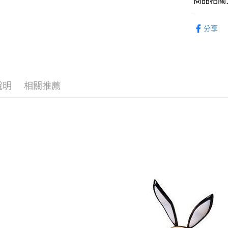
商品相關分
完成交易
運送方式
3.實際核
🔥熱賣現
4.訂單成
現貨-宅配
分享
消。如遇
找玩具模型
每筆NT$1
無法說明
【繳款方
現貨-宅配(
1.分期款
醒簡訊。
每筆NT$1
2.透過簡
說明
相關推薦
帳／街口支
東海門市
【注意事
免運費
1.本服務
用戶於交
款買賣價
2.基於同
資料（包
用，由本
3.完整用