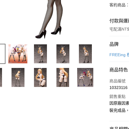
客約商品
付款與運
宅配滿NT$
付款方式
品牌
信用卡一
FREEing
Apple Pay
商品特色
Google Pa
商品編號
全盈+PAY
10323116
銷售重點
大哥付你
因原廠因
相關說明
【大哥付
裝完成品
ATM付款
1.本服務
2.付款方
流程，驗