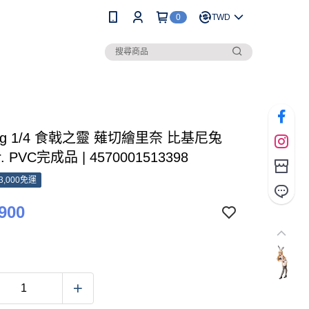
0
TWD
ing 1/4 食戟之靈 薙切繪里奈 比基尼兔
. PVC完成品 | 4570001513398
3,000免運
900