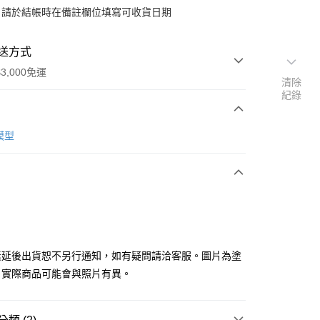
：請於結帳時在備註欄位填寫可收貨日期
送方式
3,000免運
清除
紀錄
次付款
 模型
y
分期
素延後出貨恕不另行通知，如有疑問請洽客服。圖片為塗
你分期使用說明】
，實際商品可能會與照片有異。
由台灣大哥大提供，台灣大哥大用戶可立即使用無須另外申請。
式選擇「大哥付你分期」，訂單成立後會自動跳轉到大哥付的交易
證手機門號後，選擇欲分期的期數、繳款截止日，確認付款後即