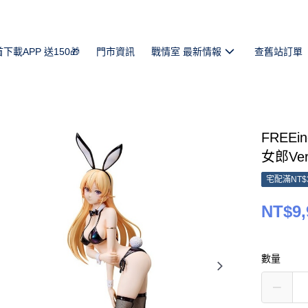
首下載APP 送150🎁
門市資訊
戰情室 最新情報
查舊站訂單
FREE
女郎Ver
宅配滿NT$
NT$9,
數量