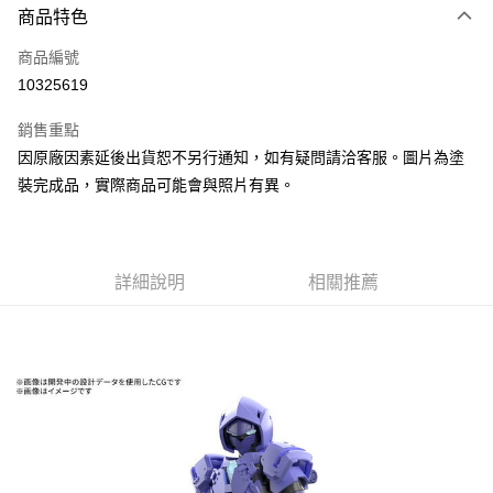
商品特色
Apple Pay
商品編號
Google Pay
10325619
全盈+PAY
銷售重點
大哥付你分期
因原廠因素延後出貨恕不另行通知，如有疑問請洽客服。圖片為塗
相關說明
裝完成品，實際商品可能會與照片有異。
【大哥付你分期使用說明】
ATM付款
1.本服務由台灣大哥大提供，台灣大哥大用戶可立即使用無須另外申請。
2.付款方式選擇「大哥付你分期」，訂單成立後會自動跳轉到大哥付的交易
流程，驗證手機門號後，選擇欲分期的期數、繳款截止日，確認付款後即完
運送方式
成交易。
詳細說明
相關推薦
3.實際核准額度、可分期數及費用金額請依後續交易確認頁面所載為準。
現貨-全家取貨付款
4.訂單成立30分鐘內，如未前往確認交易或遇審核未通過，訂單將自動取
每筆NT$90，滿NT$3,000(含以上)免運費
消。如遇「轉專審核」未通過狀況，表示未達大哥付你分期系統評分，恕無
法說明評估內容。
現貨-付款後全家取貨
【繳款方式說明】
1.分期款項不併入電信帳單，「大哥付你分期」於每月結算日後寄送繳費提
每筆NT$90，滿NT$3,000(含以上)免運費
醒簡訊。
2.透過簡訊連結打開帳單後，可選擇「超商條碼／台灣大直營門市／銀行轉
現貨-7-11取貨付款
帳／街口支付／iPASS MONEY」等通路繳費。
每筆NT$90，滿NT$3,000(含以上)免運費
【注意事項】