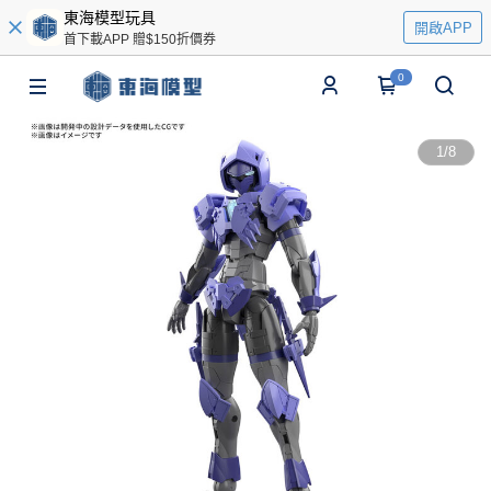
東海模型玩具
開啟APP
首下載APP 贈$150折價券
0
1
/
8