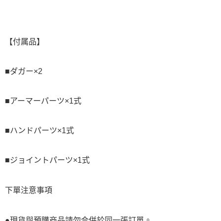
【付属品】
■ダガー×2
■アーマーパーツ×1式
■ハンドパーツ×1式
■ジョイントパーツ×1式
下單注意事項
●現貨與預購商品請勿合併於同一張訂單。