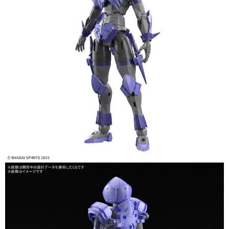
現貨-付款後7-11取貨
1.本服務係由「台灣大哥大股份有限公司」（以下簡稱本公司）所提供，讓
用戶於交易時，得透過本服務購買商品或服務，並由商店將買賣／分期付款
每筆NT$90，滿NT$3,000(含以上)免運費
買賣價金債權讓與本公司後，依約使用本公司帳單繳交帳款。
2.基於同意付款使用「大哥付你分期」之契約關係目的，商店將以您的個人
現貨-宅配
資料（包含姓名、電話或地址）提供予台灣大哥大進項蒐集、處理及利用，
由本公司與您本人進行分期帳單所需資料之確認、核對及更正。
每筆NT$120，滿NT$3,000(含以上)免運費
3.完整用戶服務條款，請詳閱以下連結：
https://oppay.tw/userRule
現貨-宅配(離島)
每筆NT$160，滿NT$3,000(含以上)免運費
東海門市自取，需自備購物袋取貨唷。
免運費