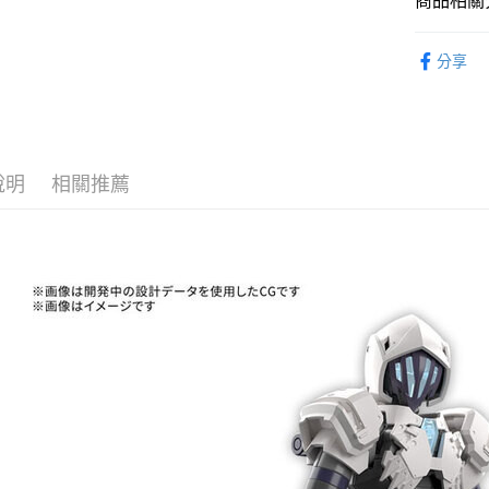
商品相關分
2.付款方
流程，驗
萬代組裝模
完成交易
運送方式
分享
3.實際核
🔥熱賣現
4.訂單成
現貨-全家
消。如遇
⏰預購開
每筆NT$9
無法說明
【繳款方
找玩具模型
現貨-付款
1.分期款
說明
相關推薦
醒簡訊。
每筆NT$9
2.透過簡
帳／街口支
現貨-7-1
【注意事
每筆NT$9
1.本服務
用戶於交
現貨-付款後
款買賣價
每筆NT$9
2.基於同
資料（包
現貨-宅配
用，由本
3.完整用
每筆NT$1
現貨-宅配(
每筆NT$1