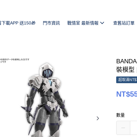
首下載APP 送150🎁
門市資訊
戰情室 最新情報
查舊站訂單
BAND
裝模型 |
超取滿NT$
NT$5
數量