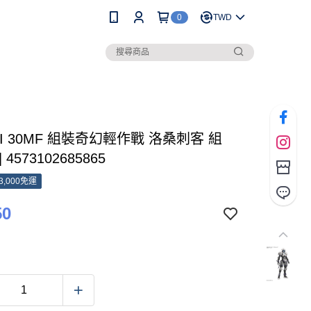
0
TWD
AI 30MF 組裝奇幻輕作戰 洛桑刺客 組
 4573102685865
3,000免運
50