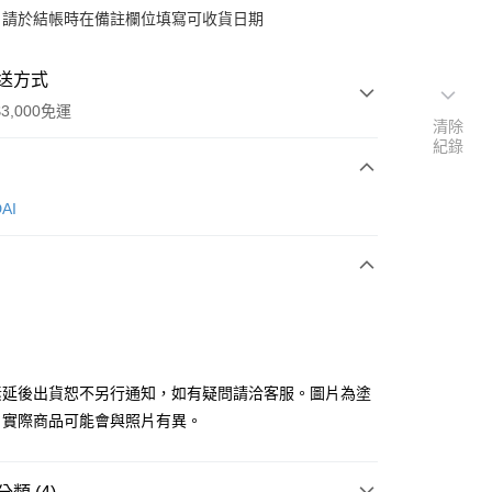
：請於結帳時在備註欄位填寫可收貨日期
送方式
3,000免運
清除
紀錄
次付款
AI
付款
y
素延後出貨恕不另行通知，如有疑問請洽客服。圖片為塗
分期
，實際商品可能會與照片有異。
你分期使用說明】
由台灣大哥大提供，台灣大哥大用戶可立即使用無須另外申請。