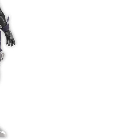
自取，需自備購物袋取貨唷。