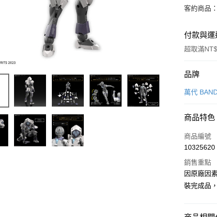
客約商品
付款與運
超取滿NT$
付款方式
品牌
信用卡一
萬代 BAND
超商取貨
商品特色
Apple Pay
商品編號
Google Pa
10325620
銷售重點
全盈+PAY
因原廠因
大哥付你
裝完成品
相關說明
【大哥付
ATM付款
1.本服務