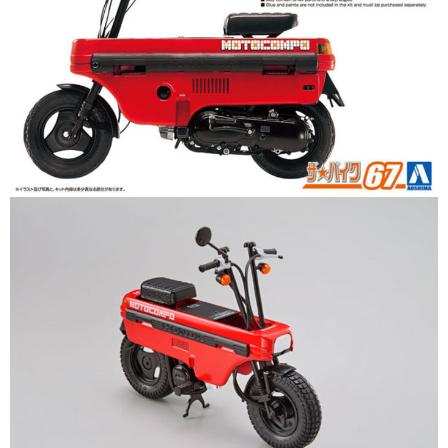
現貨-付款後7-11取貨
1.本服務係由「台灣大哥大股份有限公司」（以下簡稱本公司）所提供，讓
用戶於交易時，得透過本服務購買商品或服務，並由商店將買賣／分期付款
每筆NT$90，滿NT$3,000(含以上)免運費
買賣價金債權讓與本公司後，依約使用本公司帳單繳交帳款。
2.基於同意付款使用「大哥付你分期」之契約關係目的，商店將以您的個人
現貨-宅配
資料（包含姓名、電話或地址）提供予台灣大哥大進項蒐集、處理及利用，
由本公司與您本人進行分期帳單所需資料之確認、核對及更正。
每筆NT$120，滿NT$3,000(含以上)免運費
3.完整用戶服務條款，請詳閱以下連結：
https://oppay.tw/userRule
現貨-宅配(離島)
每筆NT$160，滿NT$3,000(含以上)免運費
東海門市自取，需自備購物袋取貨唷。
免運費