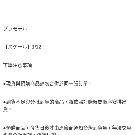
プラモデル
【スケール】1/12
下單注意事項
●現貨與預購商品請勿合併於同一張訂單。
●到貨不足與分批到貨的商品，將依照訂購時間順序安排出
貨。
●預購商品，發售日後才由原廠商通知台灣到貨量，無法交貨