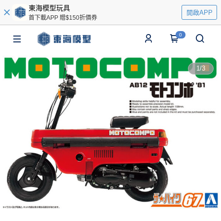
東海模型玩具
開啟APP
首下載APP 贈$150折價券
0
1
/
3