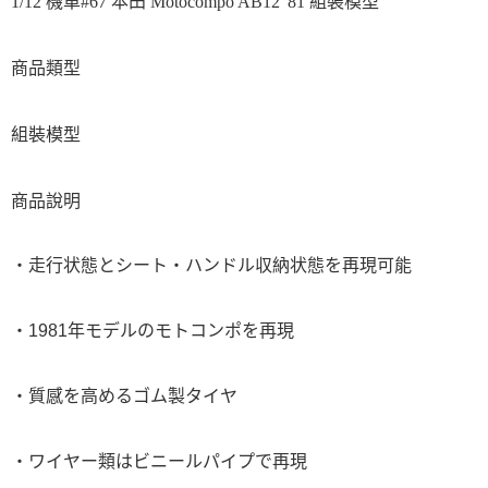
1/12 機車#67 本田 Motocompo AB12 '81 組裝模型
商品類型
組裝模型
商品說明
・走行状態とシート・ハンドル収納状態を再現可能
・1981年モデルのモトコンポを再現
・質感を高めるゴム製タイヤ
・ワイヤー類はビニールパイプで再現