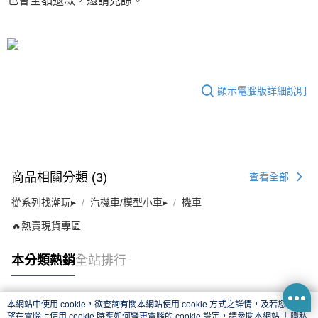
也會全額退款，還請見諒。
顯示電腦版詳細說明
商品相關分類 (3)
查看全部
從系列找潮玩▸
汽機車/模型小車▸
機車
🔥熱賣現貨專區
本分類熱銷
全站排行
本網站中使用 cookie，欲查詢有關本網站使用 cookie 方式之詳情，及若您不希
熱門標籤
望在電腦上使用 cookie 時應如何變更電腦的 cookie 設定，請參閱本網站「
隱私