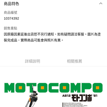
商品特色
Apple Pay
商品編號
Google Pay
10374392
全盈+PAY
銷售重點
大哥付你分期
因原廠因素延後出貨恕不另行通知，如有疑問請洽客服。圖片為塗
相關說明
裝完成品，實際商品可能會與照片有異。
【大哥付你分期使用說明】
ATM付款
1.本服務由台灣大哥大提供，台灣大哥大用戶可立即使用無須另外申請。
2.付款方式選擇「大哥付你分期」，訂單成立後會自動跳轉到大哥付的交易
流程，驗證手機門號後，選擇欲分期的期數、繳款截止日，確認付款後即完
運送方式
成交易。
詳細說明
相關推薦
3.實際核准額度、可分期數及費用金額請依後續交易確認頁面所載為準。
現貨-全家取貨付款
4.訂單成立30分鐘內，如未前往確認交易或遇審核未通過，訂單將自動取
每筆NT$90，滿NT$3,000(含以上)免運費
消。如遇「轉專審核」未通過狀況，表示未達大哥付你分期系統評分，恕無
法說明評估內容。
現貨-付款後全家取貨
【繳款方式說明】
1.分期款項不併入電信帳單，「大哥付你分期」於每月結算日後寄送繳費提
每筆NT$90，滿NT$3,000(含以上)免運費
醒簡訊。
2.透過簡訊連結打開帳單後，可選擇「超商條碼／台灣大直營門市／銀行轉
現貨-7-11取貨付款
帳／街口支付／iPASS MONEY」等通路繳費。
每筆NT$90，滿NT$3,000(含以上)免運費
【注意事項】