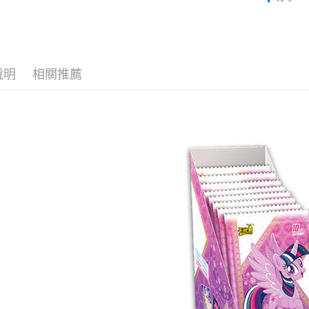
🔥熱賣現
ATM付款
1.本服務
2.付款方
找玩具模型
流程，驗
完成交易
運送方式
3.實際核
說明
相關推薦
4.訂單成
現貨-全家
消。如遇
每筆NT$9
無法說明
【繳款方
現貨-付款
1.分期款
醒簡訊。
每筆NT$9
2.透過簡
帳／街口支
現貨-7-1
【注意事
每筆NT$9
1.本服務
用戶於交
現貨-付款後
款買賣價
每筆NT$9
2.基於同
資料（包
現貨-宅配
用，由本
3.完整用
每筆NT$1
現貨-宅配(