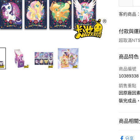
客約商品
付款與運
超取滿NT$
付款方式
商品特色
信用卡一
商品編號
10389338
超商取貨
銷售重點
Apple Pay
因原廠因
裝完成品
Google Pa
全盈+PAY
商品相關分
大哥付你
相關說明
從作品找周
分享
【大哥付