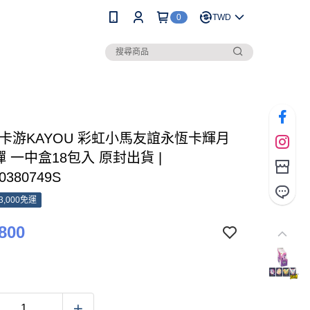
0
TWD
 卡游KAYOU 彩虹小馬友誼永恆卡輝月
彈 一中盒18包入 原封出貨 |
0380749S
3,000免運
800