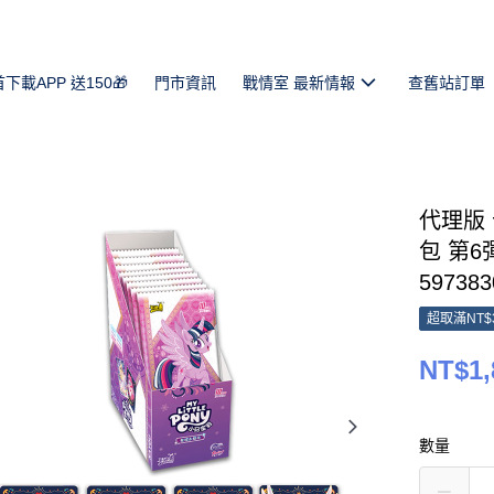
首下載APP 送150🎁
門市資訊
戰情室 最新情報
查舊站訂單
代理版
包 第6
597383
超取滿NT$
NT$1,
數量