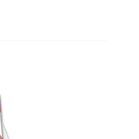
貨專區
由台灣大哥大提供，台灣大哥大用戶可立即使用無須另外申請。
式選擇「大哥付你分期」，訂單成立後會自動跳轉到大哥付的交易
品牌▸
卡游 KAYOU
證手機門號後，選擇欲分期的期數、繳款截止日，確認付款後即
。
准額度、可分期數及費用金額請依後續交易確認頁面所載為準。
立30分鐘內，如未前往確認交易或遇審核未通過，訂單將自動取
取貨付款
「轉專審核」未通過狀況，表示未達大哥付你分期系統評分，恕
0，滿NT$3,000(含以上)免運費
評估內容。
式說明】
後全家取貨
項不併入電信帳單，「大哥付你分期」於每月結算日後寄送繳費提
0，滿NT$3,000(含以上)免運費
訊連結打開帳單後，可選擇「超商條碼／台灣大直營門市／銀行轉
付／iPASS MONEY」等通路繳費。
1取貨付款
項】
0，滿NT$3,000(含以上)免運費
係由「台灣大哥大股份有限公司」（以下簡稱本公司）所提供，讓
易時，得透過本服務購買商品或服務，並由商店將買賣／分期付
7-11取貨
金債權讓與本公司後，依約使用本公司帳單繳交帳款。
0，滿NT$3,000(含以上)免運費
意付款使用「大哥付你分期」之契約關係目的，商店將以您的個人
含姓名、電話或地址）提供予台灣大哥大進項蒐集、處理及利
公司與您本人進行分期帳單所需資料之確認、核對及更正。
戶服務條款，請詳閱以下連結：
https://oppay.tw/userRule
20，滿NT$3,000(含以上)免運費
離島)