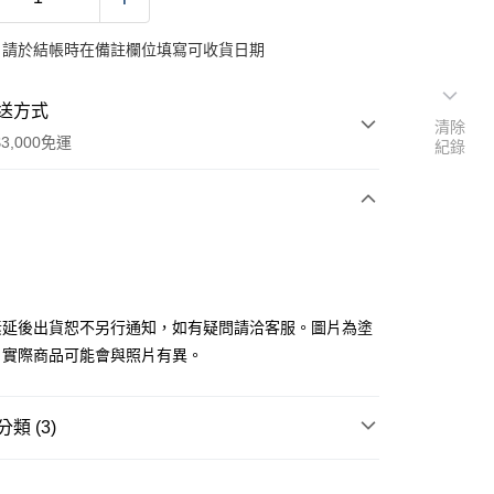
：請於結帳時在備註欄位填寫可收貨日期
送方式
清除
3,000免運
紀錄
次付款
付款
素延後出貨恕不另行通知，如有疑問請洽客服。圖片為塗
，實際商品可能會與照片有異。
y
類 (3)
分期
邊▸
歐美動漫 周邊商品
彩虹小馬
你分期使用說明】