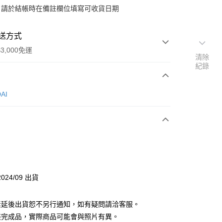
：請於結帳時在備註欄位填寫可收貨日期
送方式
3,000免運
清除
紀錄
次付款
AI
付款
y
024/09 出貨
分期
素延後出貨恕不另行通知，如有疑問請洽客服。
你分期使用說明】
由台灣大哥大提供，台灣大哥大用戶可立即使用無須另外申請。
裝完成品，實際商品可能會與照片有異。