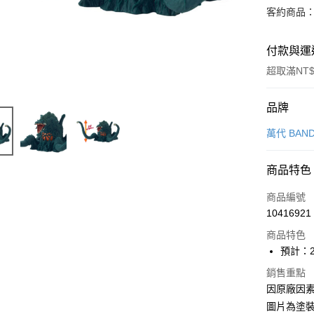
客約商品
付款與運
超取滿NT$
付款方式
品牌
信用卡一
萬代 BAND
超商取貨
商品特色
Apple Pay
商品編號
Google Pa
10416921
商品特色
全盈+PAY
預計：2
大哥付你
銷售重點
相關說明
因原廠因
【大哥付
ATM付款
1.本服務
圖片為塗