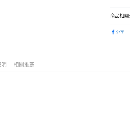
2.付款方
流程，驗
完成交易
運送方式
商品相關分
3.實際核
4.訂單成
預購-全家
從作品找周
消。如遇
分享
每筆NT$9
無法說明
⏰預購開
【繳款方
預購-付款
1.分期款
找玩具模型
醒簡訊。
每筆NT$9
2.透過簡
帳／街口支
預購-7-1
說明
相關推薦
【注意事
每筆NT$9
1.本服務
用戶於交
預購-付款後
款買賣價
每筆NT$9
2.基於同
資料（包
預購-宅配(
用，由本
3.完整用
每筆NT$1
預購-宅配(
每筆NT$1