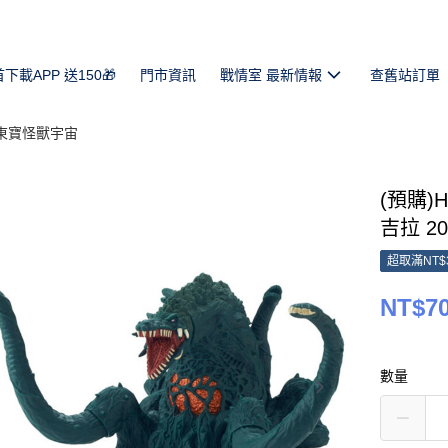
首下載APP 送150🎁
門市資訊
戰情室 最新情報
查舊站訂單
 東寶怪獸宇宙
(預購)HI
吉拉 2
超取滿NT$
NT$7
數量