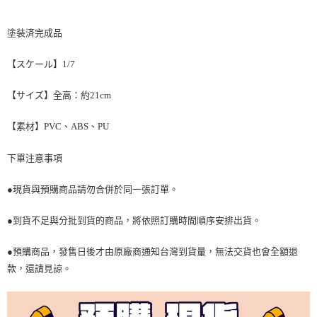
塗装済完成品
【スケール】1/7
【サイズ】全高：約21cm
【素材】PVC、ABS、PU
下單注意事項
●現貨與預購商品請勿合併於同一張訂單。
●到貨不足與分批到貨的商品，將依照訂購時間順序安排出貨。
●預購商品，發售日後才由原廠商通知台灣到貨量，無法交貨也會全額退
款，還請見諒。