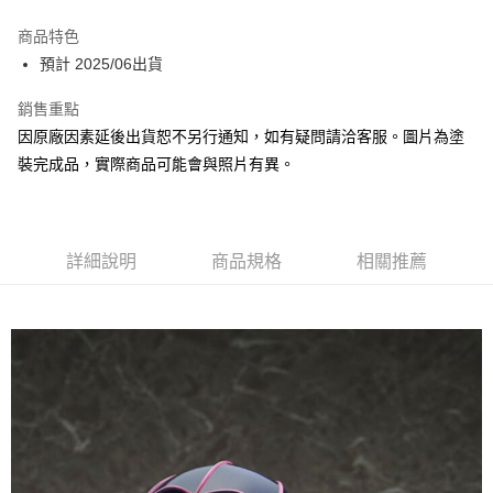
Google Pay
商品特色
全盈+PAY
預計 2025/06出貨
大哥付你分期
銷售重點
相關說明
因原廠因素延後出貨恕不另行通知，如有疑問請洽客服。圖片為塗
【大哥付你分期使用說明】
裝完成品，實際商品可能會與照片有異。
ATM付款
1.本服務由台灣大哥大提供，台灣大哥大用戶可立即使用無須另外申請。
2.付款方式選擇「大哥付你分期」，訂單成立後會自動跳轉到大哥付的交易
流程，驗證手機門號後，選擇欲分期的期數、繳款截止日，確認付款後即完
運送方式
成交易。
3.實際核准額度、可分期數及費用金額請依後續交易確認頁面所載為準。
預購-付款後全家取貨(舊)
詳細說明
商品規格
相關推薦
4.訂單成立30分鐘內，如未前往確認交易或遇審核未通過，訂單將自動取
每筆NT$90，滿NT$3,000(含以上)免運費
消。如遇「轉專審核」未通過狀況，表示未達大哥付你分期系統評分，恕無
法說明評估內容。
預購-付款後7-11取貨(舊)
【繳款方式說明】
1.分期款項不併入電信帳單，「大哥付你分期」於每月結算日後寄送繳費提
每筆NT$90，滿NT$3,000(含以上)免運費
醒簡訊。
2.透過簡訊連結打開帳單後，可選擇「超商條碼／台灣大直營門市／銀行轉
預購-宅配(舊)
帳／街口支付／iPASS MONEY」等通路繳費。
每筆NT$120，滿NT$3,000(含以上)免運費
【注意事項】
預購-宅配(離島)(舊)
1.本服務係由「台灣大哥大股份有限公司」（以下簡稱本公司）所提供，讓
用戶於交易時，得透過本服務購買商品或服務，並由商店將買賣／分期付款