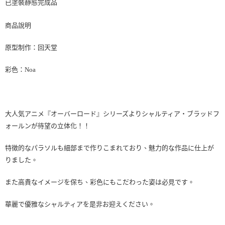
已塗裝靜態完成品
商品說明
原型制作：回天堂
彩色：Noa
大人気アニメ『オーバーロード』シリーズよりシャルティア・ブラッドフ
ォールンが待望の立体化！！
特徴的なパラソルも細部まで作りこまれており、魅力的な作品に仕上が
りました。
また高貴なイメージを保ち、彩色にもこだわった姿は必見です。
華麗で優雅なシャルティアを是非お迎えください。