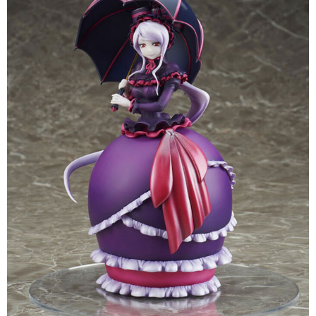
每筆NT$160，滿NT$3,000(含以上)免運費
買賣價金債權讓與本公司後，依約使用本公司帳單繳交帳款。
2.基於同意付款使用「大哥付你分期」之契約關係目的，商店將以您的個人
東海門市自取，需自備購物袋取貨唷。
資料（包含姓名、電話或地址）提供予台灣大哥大進項蒐集、處理及利用，
由本公司與您本人進行分期帳單所需資料之確認、核對及更正。
免運費
3.完整用戶服務條款，請詳閱以下連結：
https://oppay.tw/userRule