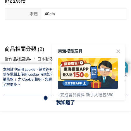
商品規格
本體
40cm
商品相關分類 (2)
東海模型玩具
從作品找周邊▸
日本動漫 周邊商品
OVERLORD
⏰預購開賣中
🔥最新預購商品
本網站中使用 cookie，欲查詢有關本網站使用 cookie 方式之詳情，及若您不希
望在電腦上使用 cookie 時應如何變更電腦的 cookie 設定，請參閱本網站「
隱私
權條款
」之 Cookie 聲明。您繼續使用本網站即表示您同意本公司得按本網站使
本分類熱銷
全站排行
用條款之 Cookie 聲明使用 cookie。
了解更多 >
+完成會員資料 新手大禮包350
我知道了
熱門標籤