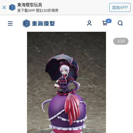
東海模型玩具
開啟APP
首下載APP 贈$150折價券
0
1
/
10