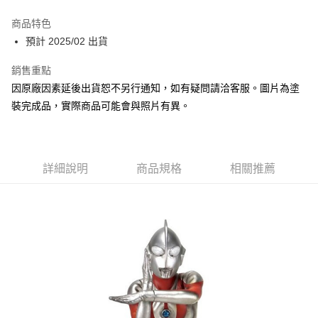
Google Pay
商品特色
全盈+PAY
預計 2025/02 出貨
大哥付你分期
銷售重點
相關說明
因原廠因素延後出貨恕不另行通知，如有疑問請洽客服。圖片為塗
【大哥付你分期使用說明】
裝完成品，實際商品可能會與照片有異。
ATM付款
1.本服務由台灣大哥大提供，台灣大哥大用戶可立即使用無須另外申請。
2.付款方式選擇「大哥付你分期」，訂單成立後會自動跳轉到大哥付的交易
流程，驗證手機門號後，選擇欲分期的期數、繳款截止日，確認付款後即完
運送方式
成交易。
3.實際核准額度、可分期數及費用金額請依後續交易確認頁面所載為準。
預購-宅配(舊)
詳細說明
商品規格
相關推薦
4.訂單成立30分鐘內，如未前往確認交易或遇審核未通過，訂單將自動取
每筆NT$120，滿NT$3,000(含以上)免運費
消。如遇「轉專審核」未通過狀況，表示未達大哥付你分期系統評分，恕無
法說明評估內容。
預購-宅配(離島)(舊)
【繳款方式說明】
1.分期款項不併入電信帳單，「大哥付你分期」於每月結算日後寄送繳費提
每筆NT$160，滿NT$3,000(含以上)免運費
醒簡訊。
2.透過簡訊連結打開帳單後，可選擇「超商條碼／台灣大直營門市／銀行轉
東海門市自取，需自備購物袋取貨唷。
帳／街口支付／iPASS MONEY」等通路繳費。
免運費
【注意事項】
1.本服務係由「台灣大哥大股份有限公司」（以下簡稱本公司）所提供，讓
用戶於交易時，得透過本服務購買商品或服務，並由商店將買賣／分期付款