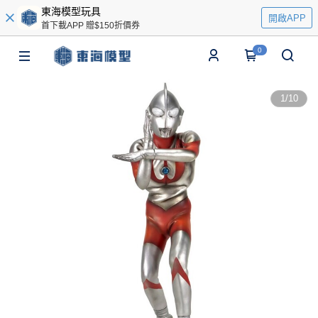
東海模型玩具
開啟APP
首下載APP 贈$150折價券
0
1
/
10