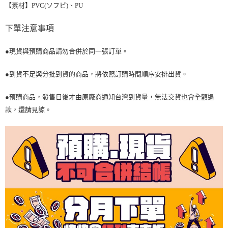
【素材】PVC(ソフビ)、PU
下單注意事項
●現貨與預購商品請勿合併於同一張訂單。
●到貨不足與分批到貨的商品，將依照訂購時間順序安排出貨。
●預購商品，發售日後才由原廠商通知台灣到貨量，無法交貨也會全額退
款，還請見諒。