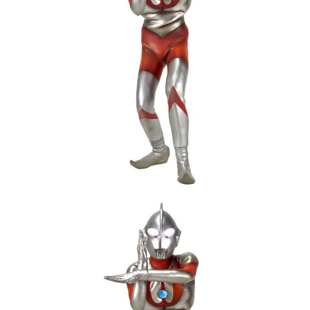
買賣價金債權讓與本公司後，依約使用本公司帳單繳交帳款。
2.基於同意付款使用「大哥付你分期」之契約關係目的，商店將以您的個人
資料（包含姓名、電話或地址）提供予台灣大哥大進項蒐集、處理及利用，
由本公司與您本人進行分期帳單所需資料之確認、核對及更正。
3.完整用戶服務條款，請詳閱以下連結：
https://oppay.tw/userRule