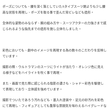
ポーズについても、腰を深く落としていたAタイプスーツ期よりも少し腰
高な状態を再現し、ポーズを取る事で歪んだ背ビレなども造形。
全体的な姿勢のみならず、腕の組み方や、スーツアクターの力強さまで感
じられるような指先までの造形を施し立体化しました。
彩色においても、劇中のイメージを再現する為の数々のこだわりを反映し
ています。
撮影の際、ウルトラマンのスーツにライトが当たり、オレンジ色に見え
る様子などをハイライトを吹く事で再現。
また、画面で見た際に感じられる陰影の濃さも、シャドー彩色を駆使し
て表現しており、立体感を強めています。
撮影でついたであろう汚れなども、墨入れ塗装や、足元の砂汚れを彩色
にて再現し、フィギュアとしても重厚な雰囲気を味わえるハイグレードな