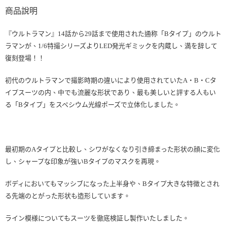
商品說明
『ウルトラマン』14話から29話まで使用された通称「Bタイプ」のウルト
ラマンが、1/6特撮シリーズよりLED発光ギミックを内蔵し、満を辞して
復刻登場！！
初代のウルトラマンで撮影時期の違いにより使用されていたA・B・Cタ
イプスーツの内、中でも流麗な形状であり、最も美しいと評する人もい
る「Bタイプ」をスペシウム光線ポーズで立体化しました。
最初期のAタイプと比較し、シワがなくなり引き締まった形状の顔に変化
し、シャープな印象が強いBタイプのマスクを再現。
ボディにおいてもマッシブになった上半身や、Bタイプ大きな特徴とされ
る先端のとがった形状も造形しています。
ライン模様についてもスーツを徹底検証し製作いたしました。