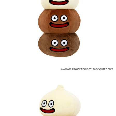
預購-付款後7-11取貨(舊)
1.本服務係由「台灣大哥大股份有限公司」（以下簡稱本公司）所提供，讓
用戶於交易時，得透過本服務購買商品或服務，並由商店將買賣／分期付款
每筆NT$90，滿NT$3,000(含以上)免運費
買賣價金債權讓與本公司後，依約使用本公司帳單繳交帳款。
2.基於同意付款使用「大哥付你分期」之契約關係目的，商店將以您的個人
預購-宅配(舊)
資料（包含姓名、電話或地址）提供予台灣大哥大進項蒐集、處理及利用，
由本公司與您本人進行分期帳單所需資料之確認、核對及更正。
每筆NT$120，滿NT$3,000(含以上)免運費
3.完整用戶服務條款，請詳閱以下連結：
https://oppay.tw/userRule
預購-宅配(離島)(舊)
每筆NT$160，滿NT$3,000(含以上)免運費
東海門市自取，需自備購物袋取貨唷。
免運費