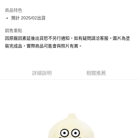
Apple Pay
商品特色
Google Pay
預計 2025/02出貨
全盈+PAY
銷售重點
因原廠因素延後出貨恕不另行通知，如有疑問請洽客服。圖片為塗
大哥付你分期
裝完成品，實際商品可能會與照片有異。
相關說明
【大哥付你分期使用說明】
ATM付款
1.本服務由台灣大哥大提供，台灣大哥大用戶可立即使用無須另外申請。
2.付款方式選擇「大哥付你分期」，訂單成立後會自動跳轉到大哥付的交易
流程，驗證手機門號後，選擇欲分期的期數、繳款截止日，確認付款後即完
詳細說明
相關推薦
運送方式
成交易。
3.實際核准額度、可分期數及費用金額請依後續交易確認頁面所載為準。
預購-全家取貨付款(舊)
4.訂單成立30分鐘內，如未前往確認交易或遇審核未通過，訂單將自動取
每筆NT$90，滿NT$3,000(含以上)免運費
消。如遇「轉專審核」未通過狀況，表示未達大哥付你分期系統評分，恕無
法說明評估內容。
預購-付款後全家取貨(舊)
【繳款方式說明】
1.分期款項不併入電信帳單，「大哥付你分期」於每月結算日後寄送繳費提
每筆NT$90，滿NT$3,000(含以上)免運費
醒簡訊。
2.透過簡訊連結打開帳單後，可選擇「超商條碼／台灣大直營門市／銀行轉
預購-7-11取貨付款(舊)
帳／街口支付／iPASS MONEY」等通路繳費。
每筆NT$90，滿NT$3,000(含以上)免運費
【注意事項】