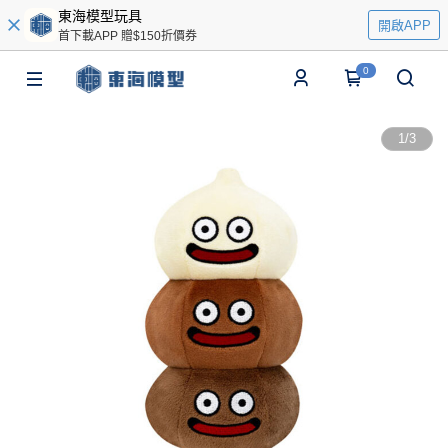
東海模型玩具
開啟APP
首下載APP 贈$150折價券
0
1
/
3