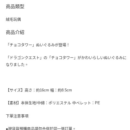
商品類型
絨毛玩偶
商品介紹
「チョコタワー」ぬいぐるみが登場！
「ドラゴンクエスト」の「チョコタワー」がかわいらしいぬいぐるみに
なりました。
【サイズ】高さ：約16cm 幅：約8.5cm
【素材】本体生地/中綿：ポリエステル 中ペレット：PE
下單注意事項
●現貨與預購商品請勿合併於同一張訂單。