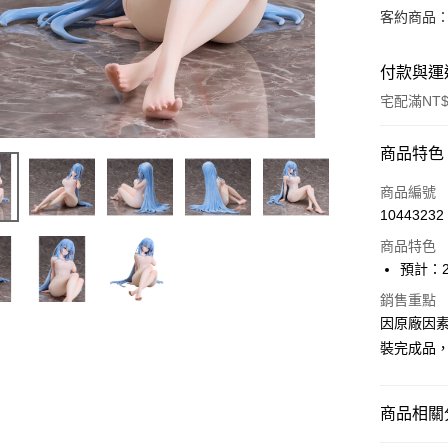
客約商品
付款與運
宅配滿NT$
付款方式
商品特色
信用卡一
商品編號
10443232
Apple Pay
商品特色
Google Pa
預計：2
全盈+PAY
銷售重點
因原廠因
大哥付你
裝完成品
相關說明
【大哥付
ATM付款
1.本服務
商品相關分
2.付款方
流程，驗