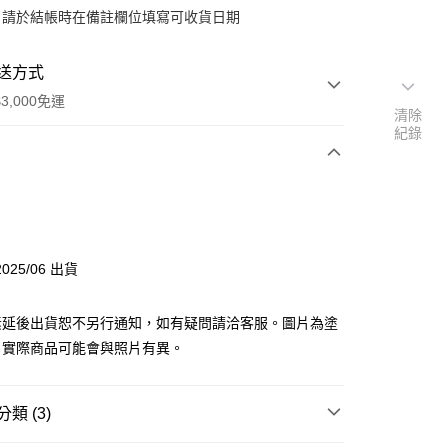
：請於結帳時在備註欄位填寫可收貨日期
送方式
3,000免運
清除
紀錄
次付款
y
025/06 出貨
素延後出貨恕不另行通知，如有疑問請洽客服。圖片為塗
分期
，實際商品可能會與照片有異。
你分期使用說明】
由台灣大哥大提供，台灣大哥大用戶可立即使用無須另外申請。
類 (3)
式選擇「大哥付你分期」，訂單成立後會自動跳轉到大哥付的交易
證手機門號後，選擇欲分期的期數、繳款截止日，確認付款後即