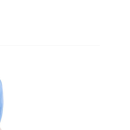
邊▸
遊戲相關 周邊商品
碧藍航線/艦隊收藏/其他艦
。
准額度、可分期數及費用金額請依後續交易確認頁面所載為準。
立30分鐘內，如未前往確認交易或遇審核未通過，訂單將自動取
舊)
賣中
🔥最新預購商品
「轉專審核」未通過狀況，表示未達大哥付你分期系統評分，恕
20，滿NT$3,000(含以上)免運費
評估內容。
玩▸
原創美少女/🔞美少女▸
快來帶你婆回家
式說明】
離島)(舊)
項不併入電信帳單，「大哥付你分期」於每月結算日後寄送繳費提
60，滿NT$3,000(含以上)免運費
訊連結打開帳單後，可選擇「超商條碼／台灣大直營門市／銀行轉
付／iPASS MONEY」等通路繳費。
自取，需自備購物袋取貨唷。
項】
係由「台灣大哥大股份有限公司」（以下簡稱本公司）所提供，讓
易時，得透過本服務購買商品或服務，並由商店將買賣／分期付
金債權讓與本公司後，依約使用本公司帳單繳交帳款。
意付款使用「大哥付你分期」之契約關係目的，商店將以您的個人
含姓名、電話或地址）提供予台灣大哥大進項蒐集、處理及利
公司與您本人進行分期帳單所需資料之確認、核對及更正。
戶服務條款，請詳閱以下連結：
https://oppay.tw/userRule