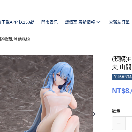
首下載APP 送150🎁
門市資訊
戰情室 最新情報
查舊站訂單
艦隊收藏/其他艦娘
(預購)F
夫 山間暖
宅配滿NT$
NT$8,
數量