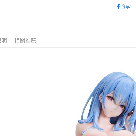
從作品找周
完成交易
運送方式
分享
3.實際核
娘
4.訂單成
預購-宅配(
⏰預購開
消。如遇
每筆NT$1
無法說明
從系列找潮
【繳款方
預購-宅配(
1.分期款
醒簡訊。
說明
相關推薦
每筆NT$1
2.透過簡
帳／街口支
東海門市
【注意事
免運費
1.本服務
用戶於交
款買賣價
2.基於同
資料（包
用，由本
3.完整用