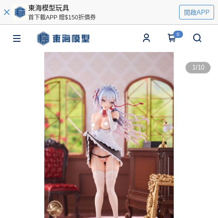
東海模型玩具
開啟APP
首下載APP 贈$150折價券
0
1
/
10