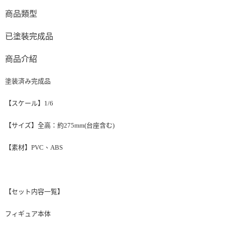
商品類型
已塗裝完成品
商品介紹
塗装済み完成品
【スケール】1/6
【サイズ】全高：約275mm(台座含む)
【素材】PVC、ABS
【セット内容一覧】
フィギュア本体