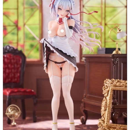
買賣價金債權讓與本公司後，依約使用本公司帳單繳交帳款。
2.基於同意付款使用「大哥付你分期」之契約關係目的，商店將以您的個人
資料（包含姓名、電話或地址）提供予台灣大哥大進項蒐集、處理及利用，
由本公司與您本人進行分期帳單所需資料之確認、核對及更正。
3.完整用戶服務條款，請詳閱以下連結：
https://oppay.tw/userRule