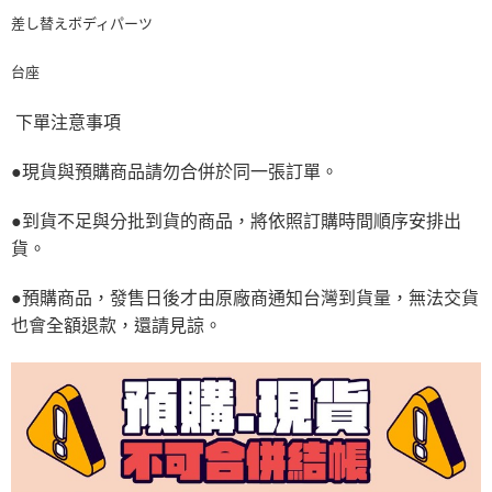
差し替えボディパーツ
台座
下單注意事項
●現貨與預購商品請勿合併於同一張訂單。
●到貨不足與分批到貨的商品，將依照訂購時間順序安排出
貨。
●預購商品，發售日後才由原廠商通知台灣到貨量，無法交貨
也會全額退款，還請見諒。