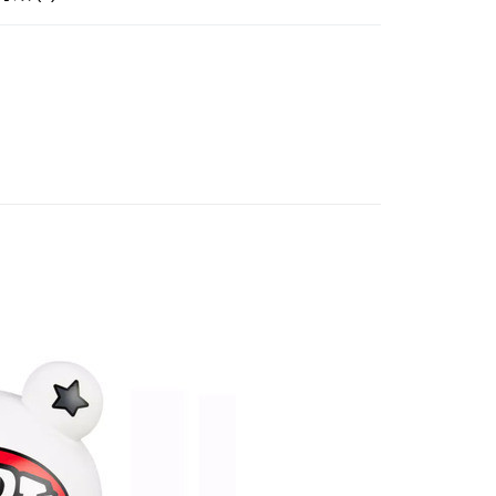
證手機門號後，選擇欲分期的期數、繳款截止日，確認付款後即
賣中
🔥最新預購商品
。
准額度、可分期數及費用金額請依後續交易確認頁面所載為準。
品牌▸
其他品牌
立30分鐘內，如未前往確認交易或遇審核未通過，訂單將自動取
後全家取貨(舊)
「轉專審核」未通過狀況，表示未達大哥付你分期系統評分，恕
0，滿NT$3,000(含以上)免運費
評估內容。
式說明】
7-11取貨(舊)
項不併入電信帳單，「大哥付你分期」於每月結算日後寄送繳費提
0，滿NT$3,000(含以上)免運費
訊連結打開帳單後，可選擇「超商條碼／台灣大直營門市／銀行轉
付／iPASS MONEY」等通路繳費。
舊)
項】
20，滿NT$3,000(含以上)免運費
係由「台灣大哥大股份有限公司」（以下簡稱本公司）所提供，讓
易時，得透過本服務購買商品或服務，並由商店將買賣／分期付
離島)(舊)
金債權讓與本公司後，依約使用本公司帳單繳交帳款。
60，滿NT$3,000(含以上)免運費
意付款使用「大哥付你分期」之契約關係目的，商店將以您的個人
含姓名、電話或地址）提供予台灣大哥大進項蒐集、處理及利
自取，需自備購物袋取貨唷。
公司與您本人進行分期帳單所需資料之確認、核對及更正。
戶服務條款，請詳閱以下連結：
https://oppay.tw/userRule