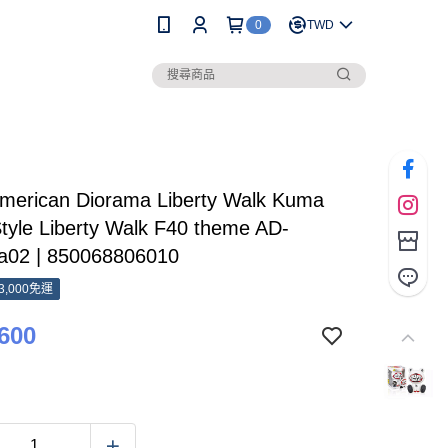
0
TWD
erican Diorama Liberty Walk Kuma
yle Liberty Walk F40 theme AD-
02 | 850068806010
3,000免運
600