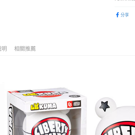
流程，驗
⏰預購開
完成交易
運送方式
分享
3.實際核
找玩具模型
4.訂單成
預購-付款
消。如遇
每筆NT$9
無法說明
【繳款方
預購-付款後
1.分期款
醒簡訊。
說明
相關推薦
每筆NT$9
2.透過簡
帳／街口支
預購-宅配(
【注意事
每筆NT$1
1.本服務
用戶於交
預購-宅配(
款買賣價
每筆NT$1
2.基於同
資料（包
東海門市
用，由本
3.完整用
免運費