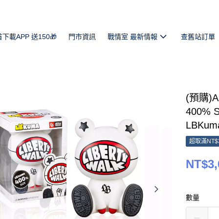
首下載APP 送150🎁
門市資訊
戰情室 最新情報
查舊站訂單
(預購)Am
400% St
LBKuma
超取滿NT$
NT$3,
數量