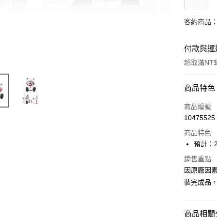
客約商品
付款與運
超取滿NT$
付款方式
商品特色
信用卡一
商品編號
10475525
Apple Pay
商品特色
Google Pa
預計：2
全盈+PAY
銷售重點
因原廠因
大哥付你
裝完成品
相關說明
【大哥付
ATM付款
1.本服務
商品相關分
2.付款方