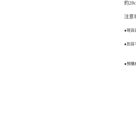
約28
注意
●現貨
●到貨
●預購