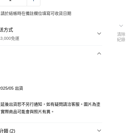
：請於結帳時在備註欄位填寫可收貨日期
送方式
清除
3,000免運
紀錄
次付款
y
025/05 出貨
素延後出貨恕不另行通知，如有疑問請洽客服。圖片為塗
分期
，實際商品可能會與照片有異。
你分期使用說明】
由台灣大哥大提供，台灣大哥大用戶可立即使用無須另外申請。
類 (2)
式選擇「大哥付你分期」，訂單成立後會自動跳轉到大哥付的交易