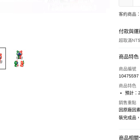
客約商品
付款與運
超取滿NT$
付款方式
商品特色
信用卡一
商品編號
10475597
Apple Pay
商品特色
Google Pa
預計：2
全盈+PAY
銷售重點
因原廠因
大哥付你
裝完成品
相關說明
【大哥付
ATM付款
1.本服務
商品相關分
2.付款方