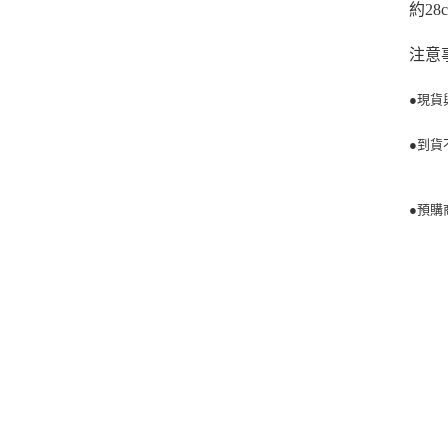
約28
注意
●現貨
●到貨
●預購