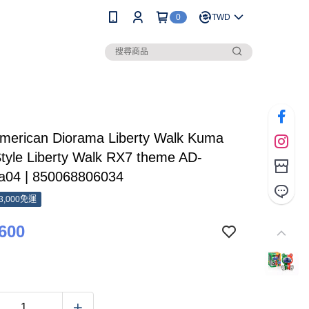
0
TWD
erican Diorama Liberty Walk Kuma
tyle Liberty Walk RX7 theme AD-
04 | 850068806034
3,000免運
600