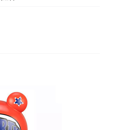
證手機門號後，選擇欲分期的期數、繳款截止日，確認付款後即
賣中
🔥最新預購商品
。
准額度、可分期數及費用金額請依後續交易確認頁面所載為準。
品牌▸
其他品牌
立30分鐘內，如未前往確認交易或遇審核未通過，訂單將自動取
後全家取貨(舊)
「轉專審核」未通過狀況，表示未達大哥付你分期系統評分，恕
0，滿NT$3,000(含以上)免運費
評估內容。
式說明】
7-11取貨(舊)
項不併入電信帳單，「大哥付你分期」於每月結算日後寄送繳費提
0，滿NT$3,000(含以上)免運費
訊連結打開帳單後，可選擇「超商條碼／台灣大直營門市／銀行轉
付／iPASS MONEY」等通路繳費。
舊)
項】
20，滿NT$3,000(含以上)免運費
係由「台灣大哥大股份有限公司」（以下簡稱本公司）所提供，讓
易時，得透過本服務購買商品或服務，並由商店將買賣／分期付
離島)(舊)
金債權讓與本公司後，依約使用本公司帳單繳交帳款。
60，滿NT$3,000(含以上)免運費
意付款使用「大哥付你分期」之契約關係目的，商店將以您的個人
含姓名、電話或地址）提供予台灣大哥大進項蒐集、處理及利
自取，需自備購物袋取貨唷。
公司與您本人進行分期帳單所需資料之確認、核對及更正。
戶服務條款，請詳閱以下連結：
https://oppay.tw/userRule