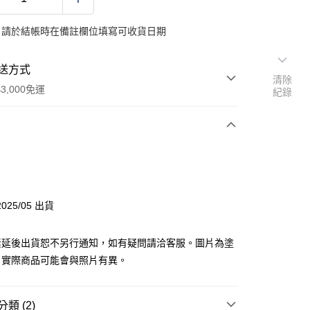
：請於結帳時在備註欄位填寫可收貨日期
送方式
清除
3,000免運
紀錄
次付款
y
025/05 出貨
素延後出貨恕不另行通知，如有疑問請洽客服。圖片為塗
分期
，實際商品可能會與照片有異。
你分期使用說明】
由台灣大哥大提供，台灣大哥大用戶可立即使用無須另外申請。
類 (2)
式選擇「大哥付你分期」，訂單成立後會自動跳轉到大哥付的交易