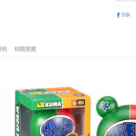
流程，驗
⏰預購開
完成交易
運送方式
分享
3.實際核
找玩具模型
4.訂單成
預購-付款
消。如遇
每筆NT$9
無法說明
【繳款方
預購-付款後
1.分期款
醒簡訊。
說明
相關推薦
每筆NT$9
2.透過簡
帳／街口支
預購-宅配(
【注意事
每筆NT$1
1.本服務
用戶於交
預購-宅配(
款買賣價
每筆NT$1
2.基於同
資料（包
東海門市
用，由本
3.完整用
免運費