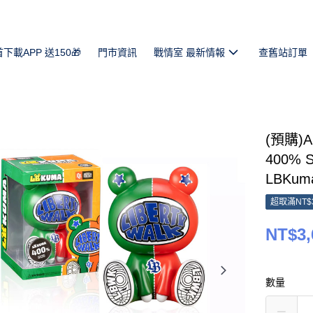
首下載APP 送150🎁
門市資訊
戰情室 最新情報
查舊站訂單
(預購)Am
400% S
LBKuma
超取滿NT$
NT$3,
數量