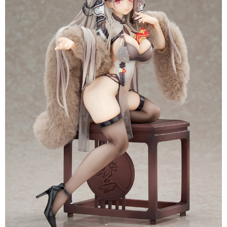
每筆NT$160，滿NT$3,000(含以上)免運費
買賣價金債權讓與本公司後，依約使用本公司帳單繳交帳款。
2.基於同意付款使用「大哥付你分期」之契約關係目的，商店將以您的個人
東海門市自取，需自備購物袋取貨唷。
資料（包含姓名、電話或地址）提供予台灣大哥大進項蒐集、處理及利用，
由本公司與您本人進行分期帳單所需資料之確認、核對及更正。
免運費
3.完整用戶服務條款，請詳閱以下連結：
https://oppay.tw/userRule