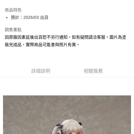
Google Pay
商品特色
全盈+PAY
預計：2026/03 出貨
大哥付你分期
銷售重點
相關說明
因原廠因素延後出貨恕不另行通知，如有疑問請洽客服。圖片為塗
【大哥付你分期使用說明】
裝完成品，實際商品可能會與照片有異。
ATM付款
1.本服務由台灣大哥大提供，台灣大哥大用戶可立即使用無須另外申請。
2.付款方式選擇「大哥付你分期」，訂單成立後會自動跳轉到大哥付的交易
流程，驗證手機門號後，選擇欲分期的期數、繳款截止日，確認付款後即完
運送方式
成交易。
3.實際核准額度、可分期數及費用金額請依後續交易確認頁面所載為準。
預購-付款後全家取貨(舊)
詳細說明
相關推薦
4.訂單成立30分鐘內，如未前往確認交易或遇審核未通過，訂單將自動取
每筆NT$90，滿NT$3,000(含以上)免運費
消。如遇「轉專審核」未通過狀況，表示未達大哥付你分期系統評分，恕無
法說明評估內容。
預購-付款後7-11取貨(舊)
【繳款方式說明】
1.分期款項不併入電信帳單，「大哥付你分期」於每月結算日後寄送繳費提
每筆NT$90，滿NT$3,000(含以上)免運費
醒簡訊。
2.透過簡訊連結打開帳單後，可選擇「超商條碼／台灣大直營門市／銀行轉
預購-宅配(舊)
帳／街口支付／iPASS MONEY」等通路繳費。
每筆NT$120，滿NT$3,000(含以上)免運費
【注意事項】
預購-宅配(離島)(舊)
1.本服務係由「台灣大哥大股份有限公司」（以下簡稱本公司）所提供，讓
用戶於交易時，得透過本服務購買商品或服務，並由商店將買賣／分期付款