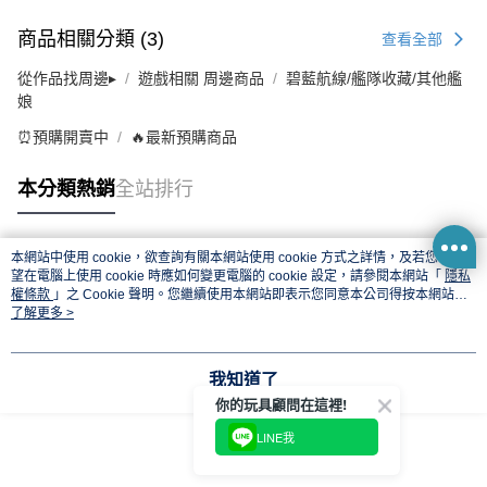
商品相關分類 (3)
查看全部
從作品找周邊▸
遊戲相關 周邊商品
碧藍航線/艦隊收藏/其他艦
娘
⏰預購開賣中
🔥最新預購商品
本分類熱銷
全站排行
本網站中使用 cookie，欲查詢有關本網站使用 cookie 方式之詳情，及若您不希
熱門標籤
望在電腦上使用 cookie 時應如何變更電腦的 cookie 設定，請參閱本網站「
隱私
權條款
」之 Cookie 聲明。您繼續使用本網站即表示您同意本公司得按本網站使
用條款之 Cookie 聲明使用 cookie。
了解更多 >
我知道了
你的玩具顧問在這裡!
LINE我