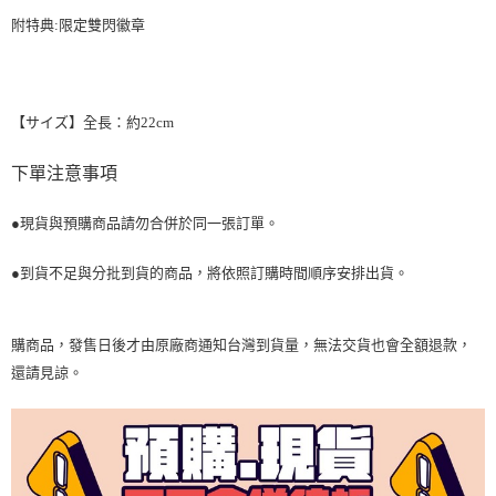
附特典:限定雙閃徽章
【サイズ】全長：約22cm
下單
注意事項
●現貨與預購商品請勿合併於同一張訂單。
●到貨不足與分批到貨的商品，將依照訂購時間順序安排出貨。
購商品，發售日後才由原廠商通知台灣到貨量，無法交貨也會全額退款
，
還請見諒。