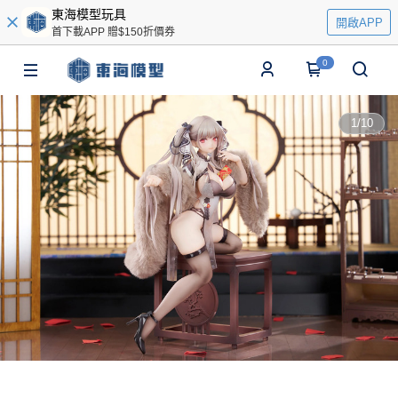
東海模型玩具
開啟APP
首下載APP 贈$150折價券
0
1
/
10