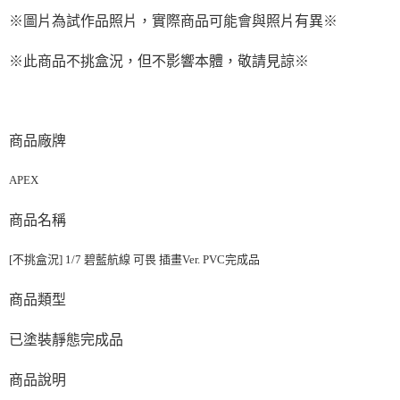
※圖片為試作品照片，實際商品可能會與照片有異
※
※此商品不挑盒況，但不影響本體，敬請見諒※
商品廠牌
APEX
商品名稱
[不挑盒況] 1/7 碧藍航線 可畏 插畫Ver. PVC完成品
商品類型
已塗裝靜態完成品
商品說明