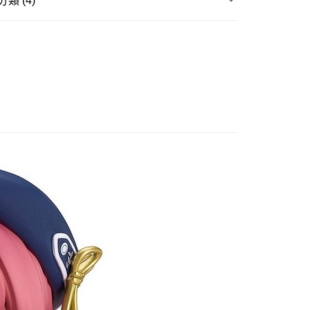
類 (4)
式選擇「大哥付你分期」，訂單成立後會自動跳轉到大哥付的交易
證手機門號後，選擇欲分期的期數、繳款截止日，確認付款後即
玩▸
IDOL追星周邊
VTuber / 初音未來
。
准額度、可分期數及費用金額請依後續交易確認頁面所載為準。
ILE 好微笑▸
黏土人/黏土娃
立30分鐘內，如未前往確認交易或遇審核未通過，訂單將自動取
取貨付款
「轉專審核」未通過狀況，表示未達大哥付你分期系統評分，恕
貨專區
0，滿NT$3,000(含以上)免運費
評估內容。
式說明】
品牌▸
好微笑 Good Smile
後全家取貨
項不併入電信帳單，「大哥付你分期」於每月結算日後寄送繳費提
0，滿NT$3,000(含以上)免運費
訊連結打開帳單後，可選擇「超商條碼／台灣大直營門市／銀行轉
付／iPASS MONEY」等通路繳費。
1取貨付款
項】
0，滿NT$3,000(含以上)免運費
係由「台灣大哥大股份有限公司」（以下簡稱本公司）所提供，讓
易時，得透過本服務購買商品或服務，並由商店將買賣／分期付
7-11取貨
金債權讓與本公司後，依約使用本公司帳單繳交帳款。
0，滿NT$3,000(含以上)免運費
意付款使用「大哥付你分期」之契約關係目的，商店將以您的個人
含姓名、電話或地址）提供予台灣大哥大進項蒐集、處理及利
公司與您本人進行分期帳單所需資料之確認、核對及更正。
戶服務條款，請詳閱以下連結：
https://oppay.tw/userRule
20，滿NT$3,000(含以上)免運費
離島)
60，滿NT$3,000(含以上)免運費