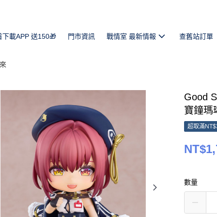
首下載APP 送150🎁
門市資訊
戰情室 最新情報
查舊站訂單
未來
Good 
寶鐘瑪琳 
超取滿NT$
NT$1,
數量