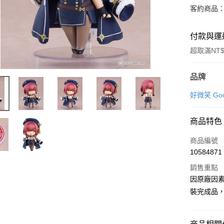
客約商品
付款與運
超取滿NT$
付款方式
品牌
信用卡一
好微笑 Goo
超商取貨
商品特色
Apple Pay
商品編號
Google Pa
10584871
銷售重點
全盈+PAY
因原廠因
大哥付你
裝完成品
相關說明
【大哥付
ATM付款
1.本服務