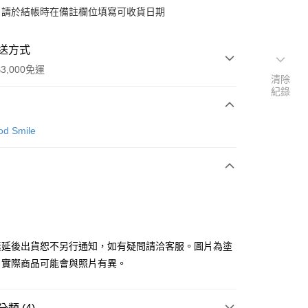
：請於結帳時在備註欄位填寫可收貨日期
送方式
3,000免運
清除
紀錄
次付款
d Smile
付款
y
素延後出貨恕不另行通知，如有疑問請洽客服。圖片為塗
分期
，實際商品可能會與照片有異。
你分期使用說明】
由台灣大哥大提供，台灣大哥大用戶可立即使用無須另外申請。