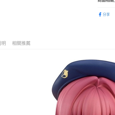
商品相關分
2.付款方
流程，驗
從系列找潮
完成交易
運送方式
分享
3.實際核
GOOD SM
4.訂單成
現貨-全家
消。如遇
🔥熱賣現
每筆NT$9
無法說明
【繳款方
找玩具模型
現貨-付款
1.分期款
說明
相關推薦
醒簡訊。
每筆NT$9
2.透過簡
帳／街口支
現貨-7-1
【注意事
每筆NT$9
1.本服務
用戶於交
現貨-付款後
款買賣價
每筆NT$9
2.基於同
資料（包
現貨-宅配
用，由本
3.完整用
每筆NT$1
現貨-宅配(
每筆NT$1