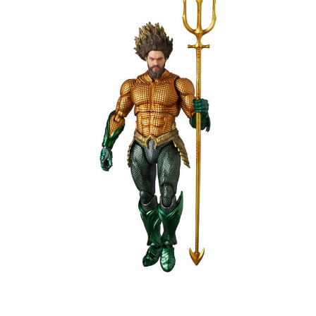
預購-宅配(離島)(舊)
1.本服務係由「台灣大哥大股份有限公司」（以下簡稱本公司）所提供，讓
用戶於交易時，得透過本服務購買商品或服務，並由商店將買賣／分期付款
每筆NT$160，滿NT$3,000(含以上)免運費
買賣價金債權讓與本公司後，依約使用本公司帳單繳交帳款。
2.基於同意付款使用「大哥付你分期」之契約關係目的，商店將以您的個人
東海門市自取，需自備購物袋取貨唷。
資料（包含姓名、電話或地址）提供予台灣大哥大進項蒐集、處理及利用，
由本公司與您本人進行分期帳單所需資料之確認、核對及更正。
免運費
3.完整用戶服務條款，請詳閱以下連結：
https://oppay.tw/userRule