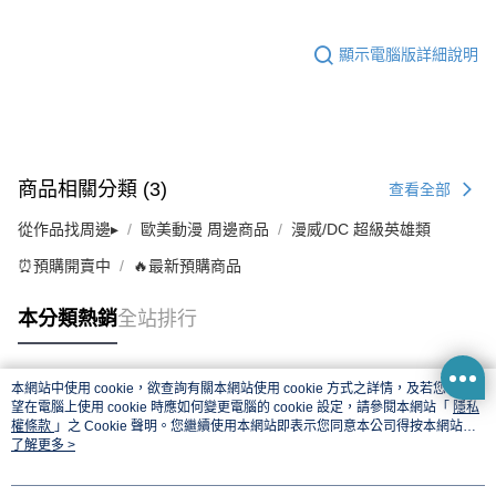
顯示電腦版詳細說明
商品相關分類 (3)
查看全部
從作品找周邊▸
歐美動漫 周邊商品
漫威/DC 超級英雄類
⏰預購開賣中
🔥最新預購商品
本分類熱銷
全站排行
本網站中使用 cookie，欲查詢有關本網站使用 cookie 方式之詳情，及若您不希
熱門標籤
望在電腦上使用 cookie 時應如何變更電腦的 cookie 設定，請參閱本網站「
隱私
權條款
」之 Cookie 聲明。您繼續使用本網站即表示您同意本公司得按本網站使
用條款之 Cookie 聲明使用 cookie。
了解更多 >