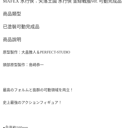
MAFEX 水行俠：失落王國 水行俠 金綠戰服ver. 可動完成品
商品類型
已塗裝可動完成品
商品說明
原型製作：大畠雅人＆PERFECT-STUDIO
頭部原型製作：島崎恭一
最高のフォルムと抜群の可動領域を両立！
史上最強のアクションフィギュア！
●全高約160mm