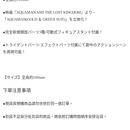
●映画『AQUAMAN AND THE LOST KINGDOM』より、
「AQUAMAN(GOLD ＆ GREEN SUIT)」を立体化！
●完全新規頭部パーツ3種/可動式フィギュアスタンド付属！
●トライデントパーツ/エフェクトパーツ付属にて劇中のアクションシーン
を再現可能！
【サイズ】全高約160mm
下單注意事項
●現貨與預購商品請勿合併於同一張訂單。
●到貨不足與分批到貨的商品，將依照訂購時間順序安排出貨。