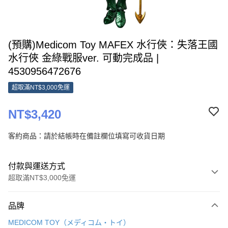
(預購)Medicom Toy MAFEX 水行俠：失落王國
水行俠 金綠戰服ver. 可動完成品 |
4530956472676
超取滿NT$3,000免運
NT$3,420
客約商品：請於結帳時在備註欄位填寫可收貨日期
付款與運送方式
超取滿NT$3,000免運
付款方式
品牌
信用卡一次付款
MEDICOM TOY（メディコム・トイ）