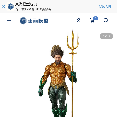
東海模型玩具
開啟APP
首下載APP 贈$150折價券
0
1
/
10