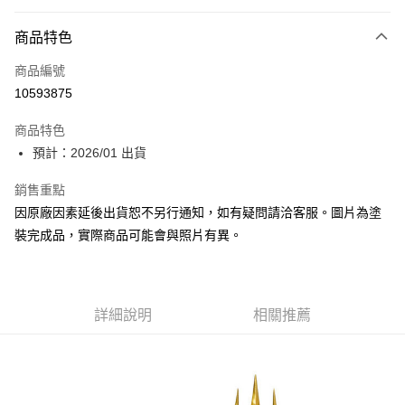
Apple Pay
商品特色
Google Pay
商品編號
全盈+PAY
10593875
大哥付你分期
相關說明
商品特色
【大哥付你分期使用說明】
預計：2026/01 出貨
ATM付款
1.本服務由台灣大哥大提供，台灣大哥大用戶可立即使用無須另外申請。
2.付款方式選擇「大哥付你分期」，訂單成立後會自動跳轉到大哥付的交易
銷售重點
流程，驗證手機門號後，選擇欲分期的期數、繳款截止日，確認付款後即完
運送方式
因原廠因素延後出貨恕不另行通知，如有疑問請洽客服。圖片為塗
成交易。
3.實際核准額度、可分期數及費用金額請依後續交易確認頁面所載為準。
預購-付款後全家取貨(舊)
裝完成品，實際商品可能會與照片有異。
4.訂單成立30分鐘內，如未前往確認交易或遇審核未通過，訂單將自動取
每筆NT$90，滿NT$3,000(含以上)免運費
消。如遇「轉專審核」未通過狀況，表示未達大哥付你分期系統評分，恕無
法說明評估內容。
預購-付款後7-11取貨(舊)
【繳款方式說明】
1.分期款項不併入電信帳單，「大哥付你分期」於每月結算日後寄送繳費提
詳細說明
相關推薦
每筆NT$90，滿NT$3,000(含以上)免運費
醒簡訊。
2.透過簡訊連結打開帳單後，可選擇「超商條碼／台灣大直營門市／銀行轉
預購-宅配(舊)
帳／街口支付／iPASS MONEY」等通路繳費。
每筆NT$120，滿NT$3,000(含以上)免運費
【注意事項】