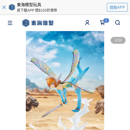
東海模型玩具
開啟APP
首下載APP 贈$150折價券
0
1
/
10