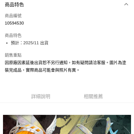
商品特色
Apple Pay
商品編號
Google Pay
10594530
全盈+PAY
商品特色
大哥付你分期
預計：2025/11 出貨
相關說明
【大哥付你分期使用說明】
銷售重點
ATM付款
1.本服務由台灣大哥大提供，台灣大哥大用戶可立即使用無須另外申請。
因原廠因素延後出貨恕不另行通知，如有疑問請洽客服。圖片為塗
2.付款方式選擇「大哥付你分期」，訂單成立後會自動跳轉到大哥付的交易
流程，驗證手機門號後，選擇欲分期的期數、繳款截止日，確認付款後即完
裝完成品，實際商品可能會與照片有異。
運送方式
成交易。
3.實際核准額度、可分期數及費用金額請依後續交易確認頁面所載為準。
預購-全家取貨付款(舊)
4.訂單成立30分鐘內，如未前往確認交易或遇審核未通過，訂單將自動取
每筆NT$90，滿NT$3,000(含以上)免運費
消。如遇「轉專審核」未通過狀況，表示未達大哥付你分期系統評分，恕無
法說明評估內容。
詳細說明
相關推薦
預購-付款後全家取貨(舊)
【繳款方式說明】
1.分期款項不併入電信帳單，「大哥付你分期」於每月結算日後寄送繳費提
每筆NT$90，滿NT$3,000(含以上)免運費
醒簡訊。
2.透過簡訊連結打開帳單後，可選擇「超商條碼／台灣大直營門市／銀行轉
預購-7-11取貨付款(舊)
帳／街口支付／iPASS MONEY」等通路繳費。
每筆NT$90，滿NT$3,000(含以上)免運費
【注意事項】