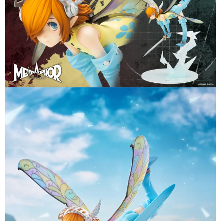
預購-付款後7-11取貨(舊)
1.本服務係由「台灣大哥大股份有限公司」（以下簡稱本公司）所提供，讓
用戶於交易時，得透過本服務購買商品或服務，並由商店將買賣／分期付款
每筆NT$90，滿NT$3,000(含以上)免運費
買賣價金債權讓與本公司後，依約使用本公司帳單繳交帳款。
2.基於同意付款使用「大哥付你分期」之契約關係目的，商店將以您的個人
預購-宅配(舊)
資料（包含姓名、電話或地址）提供予台灣大哥大進項蒐集、處理及利用，
由本公司與您本人進行分期帳單所需資料之確認、核對及更正。
每筆NT$120，滿NT$3,000(含以上)免運費
3.完整用戶服務條款，請詳閱以下連結：
https://oppay.tw/userRule
預購-宅配(離島)(舊)
每筆NT$160，滿NT$3,000(含以上)免運費
東海門市自取，需自備購物袋取貨唷。
免運費