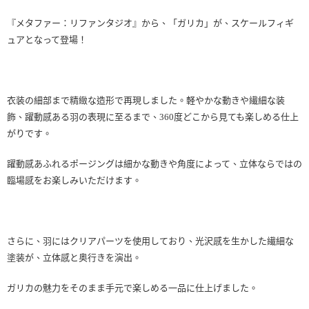
『メタファー：リファンタジオ』から、「ガリカ」が、スケールフィギ
ュアとなって登場！
衣装の細部まで精緻な造形で再現しました。軽やかな動きや繊細な装
飾、躍動感ある羽の表現に至るまで、360度どこから見ても楽しめる仕上
がりです。
躍動感あふれるポージングは細かな動きや角度によって、立体ならではの
臨場感をお楽しみいただけます。
さらに、羽にはクリアパーツを使用しており、光沢感を生かした繊細な
塗装が、立体感と奥行きを演出。
ガリカの魅力をそのまま手元で楽しめる一品に仕上げました。