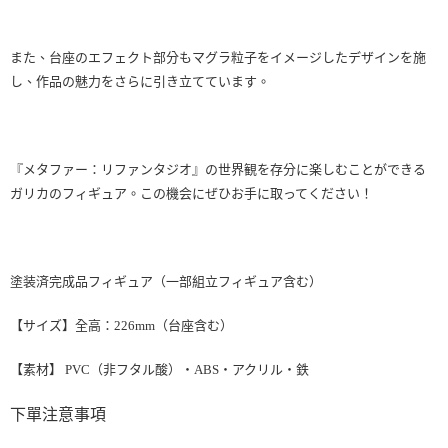
また、台座のエフェクト部分もマグラ粒子をイメージしたデザインを施
し、作品の魅力をさらに引き立てています。
『メタファー：リファンタジオ』の世界観を存分に楽しむことができる
ガリカのフィギュア。この機会にぜひお手に取ってください！
塗装済完成品フィギュア（一部組立フィギュア含む）
【サイズ】全高：226mm（台座含む）
【素材】 PVC（非フタル酸）・ABS・アクリル・鉄
下單注意事項