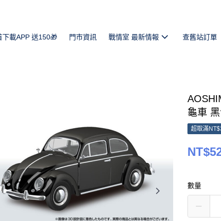
首下載APP 送150🎁
門市資訊
戰情室 最新情報
查舊站訂單
AOSHI
龜車 黑色
超取滿NT$
NT$5
數量