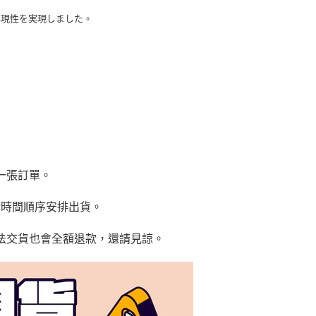
再現性を実現しました。
一張訂單。
購時間順序安排出貨。
法交貨也會全額退款，還請見諒。