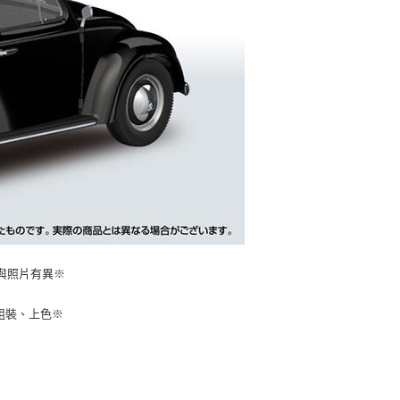
與照片有異※
組裝、上色※