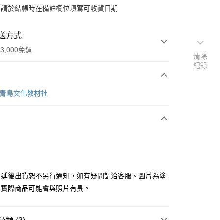
：請於結帳時在備註欄位填寫可收貨日期
送方式
3,000免運
清除
紀錄
次付款
A 青島文化教材社
付款
y
素延後出貨恕不另行通知，如有疑問請洽客服。圖片為塗
分期
，實際商品可能會與照片有異。
你分期使用說明】
由台灣大哥大提供，台灣大哥大用戶可立即使用無須另外申請。