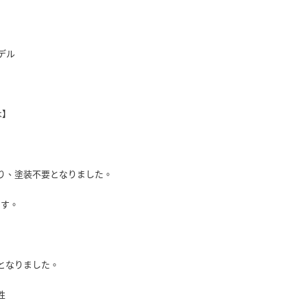
デル
は】
り、塗装不要となりました。
です。
となりました。
性