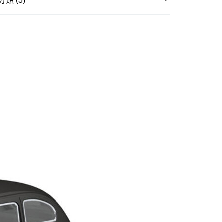
類 (3)
式選擇「大哥付你分期」，訂單成立後會自動跳轉到大哥付的交易
證手機門號後，選擇欲分期的期數、繳款截止日，確認付款後即
玩▸
汽機車/模型小車▸
模型小車
。
准額度、可分期數及費用金額請依後續交易確認頁面所載為準。
貨專區
立30分鐘內，如未前往確認交易或遇審核未通過，訂單將自動取
取貨付款
「轉專審核」未通過狀況，表示未達大哥付你分期系統評分，恕
品牌▸
AOSHIMA 青島文化教材社
0，滿NT$3,000(含以上)免運費
評估內容。
式說明】
後全家取貨
項不併入電信帳單，「大哥付你分期」於每月結算日後寄送繳費提
0，滿NT$3,000(含以上)免運費
訊連結打開帳單後，可選擇「超商條碼／台灣大直營門市／銀行轉
付／iPASS MONEY」等通路繳費。
1取貨付款
項】
0，滿NT$3,000(含以上)免運費
係由「台灣大哥大股份有限公司」（以下簡稱本公司）所提供，讓
易時，得透過本服務購買商品或服務，並由商店將買賣／分期付
7-11取貨
金債權讓與本公司後，依約使用本公司帳單繳交帳款。
0，滿NT$3,000(含以上)免運費
意付款使用「大哥付你分期」之契約關係目的，商店將以您的個人
含姓名、電話或地址）提供予台灣大哥大進項蒐集、處理及利
公司與您本人進行分期帳單所需資料之確認、核對及更正。
戶服務條款，請詳閱以下連結：
https://oppay.tw/userRule
20，滿NT$3,000(含以上)免運費
離島)
60，滿NT$3,000(含以上)免運費