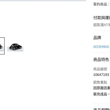
客約商品
付款與運
超取滿NT$
付款方式
品牌
信用卡一
AOSHIM
超商取貨
商品特色
Apple Pay
商品編號
Google Pa
10647193
銷售重點
全盈+PAY
因原廠因
大哥付你
裝完成品
相關說明
【大哥付
ATM付款
1.本服務