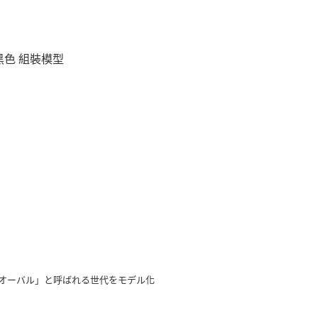
車 黑色 組裝模型
「オーバル」と呼ばれる世代をモデル化