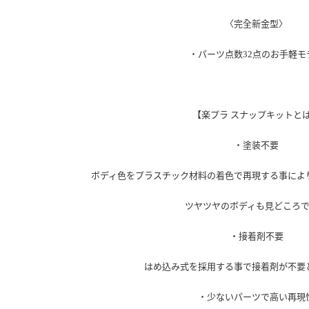
〈完全新金型〉
・パーツ点数32点のお手軽モ
【楽プラ スナップキットと
・塗装不要
ボディ色をプラスチック材料の着色で再現する事によ
ツヤツヤのボディも見どころ
・接着剤不要
はめ込み式を採用する事で接着剤が不要
・少ないパーツで高い再現