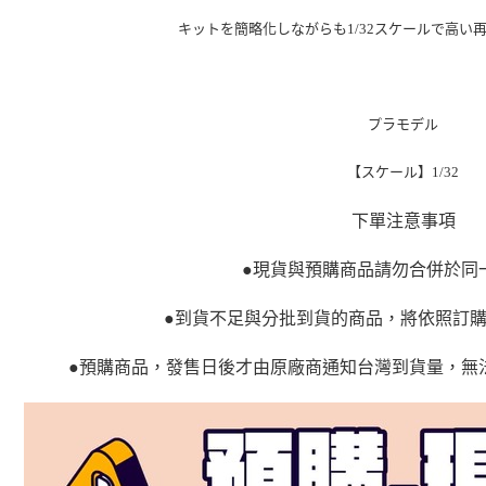
キットを簡略化しながらも1/32スケールで高い
プラモデル
【スケール】1/32
下單注意事項
●現貨與預購商品請勿合併於同
●到貨不足與分批到貨的商品，將依照訂
●預購商品，發售日後才由原廠商通知台灣到貨量，無