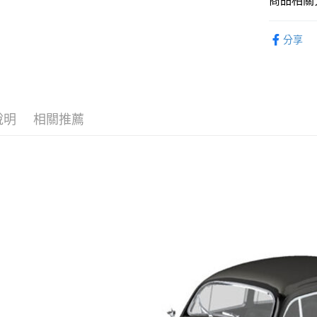
商品相關分
2.付款方
流程，驗
從系列找潮
完成交易
運送方式
分享
3.實際核
🔥熱賣現
4.訂單成
現貨-全家
消。如遇
找玩具模型
每筆NT$9
無法說明
【繳款方
現貨-付款
1.分期款
說明
相關推薦
醒簡訊。
每筆NT$9
2.透過簡
帳／街口支
現貨-7-1
【注意事
每筆NT$9
1.本服務
用戶於交
現貨-付款後
款買賣價
每筆NT$9
2.基於同
資料（包
現貨-宅配
用，由本
3.完整用
每筆NT$1
現貨-宅配(
每筆NT$1