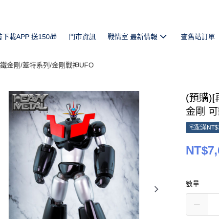
首下載APP 送150🎁
門市資訊
戰情室 最新情報
查舊站訂單
鐵金剛/蓋特系列/金剛戰神UFO
(預購)[再
金剛 
宅配滿NT$
NT$7,
數量