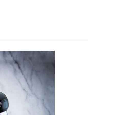
邊▸
機甲/機器人系列 周邊商品
無敵鐵金剛/蓋特系
。
准額度、可分期數及費用金額請依後續交易確認頁面所載為準。
神UFO
立30分鐘內，如未前往確認交易或遇審核未通過，訂單將自動取
舊)
賣中
🔥最新預購商品
「轉專審核」未通過狀況，表示未達大哥付你分期系統評分，恕
20，滿NT$3,000(含以上)免運費
評估內容。
品牌▸
ACTIONTOYS
式說明】
離島)(舊)
項不併入電信帳單，「大哥付你分期」於每月結算日後寄送繳費提
60，滿NT$3,000(含以上)免運費
訊連結打開帳單後，可選擇「超商條碼／台灣大直營門市／銀行轉
付／iPASS MONEY」等通路繳費。
自取，需自備購物袋取貨唷。
項】
係由「台灣大哥大股份有限公司」（以下簡稱本公司）所提供，讓
易時，得透過本服務購買商品或服務，並由商店將買賣／分期付
金債權讓與本公司後，依約使用本公司帳單繳交帳款。
意付款使用「大哥付你分期」之契約關係目的，商店將以您的個人
含姓名、電話或地址）提供予台灣大哥大進項蒐集、處理及利
公司與您本人進行分期帳單所需資料之確認、核對及更正。
戶服務條款，請詳閱以下連結：
https://oppay.tw/userRule