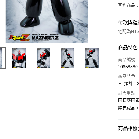
客約商品
付款與運
宅配滿NT$
付款方式
商品特色
信用卡一
商品編號
10658880
Apple Pay
商品特色
Google Pa
預計：2
全盈+PAY
銷售重點
因原廠因
大哥付你
裝完成品
相關說明
【大哥付
ATM付款
1.本服務
商品相關分
2.付款方
流程，驗