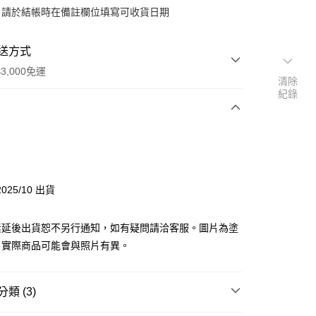
：請於結帳時在備註欄位填寫可收貨日期
送方式
3,000免運
清除
紀錄
次付款
y
025/10 出貨
素延後出貨恕不另行通知，如有疑問請洽客服。圖片為塗
分期
，實際商品可能會與照片有異。
你分期使用說明】
由台灣大哥大提供，台灣大哥大用戶可立即使用無須另外申請。
類 (3)
式選擇「大哥付你分期」，訂單成立後會自動跳轉到大哥付的交易
證手機門號後，選擇欲分期的期數、繳款截止日，確認付款後即