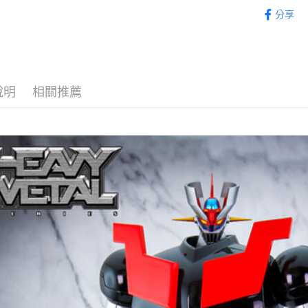
從作品找周
完成交易
運送方式
分享
3.實際核
列/金剛戰
4.訂單成
預購-宅配(
⏰預購開
消。如遇
每筆NT$1
無法說明
找玩具模型
【繳款方
預購-宅配(
1.分期款
醒簡訊。
說明
相關推薦
每筆NT$1
2.透過簡
帳／街口支
東海門市
【注意事
免運費
1.本服務
用戶於交
款買賣價
2.基於同
資料（包
用，由本
3.完整用